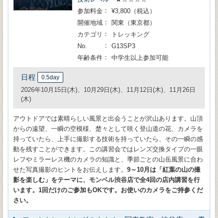
参加料金
¥3,800（税込）
開催地域
関東（東京都）
カテゴリ
トレッキング
No.
G13SP3
年齢条件
中学生以上参加可能
日程
0.5day
2026年10月15日(木)、10月29日(木)、11月12日(木)、11月26日
(木)
アウトドアでは素晴らしい風景と出会うことが沢山あります。山頂
からの遠望、一瞬の空模様、楚々として咲く登山道の花、カメラを
持っていたら、上手に撮影する技術を持っていたら、その一瞬の感
動を残すことができます。この講習会ではレンズ交換タイプの一眼
レフやミラーレス機のカメラの知識と、季節ごとの山岳風景に合わ
せた写真撮影のヒントをお伝えします。
9～10月は「紅葉の山の撮
影を楽しむ」をテーマに、モンベル渋谷店で全4回の店内講習を行
います。1回だけのご参加もOKです。お使いのカメラをご持参くだ
さい。