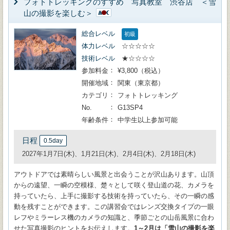
フォトトレッキングのすすめ 写真教室 渋谷店 ＜雪
山の撮影を楽しむ＞
総合レベル
初級
体力レベル
☆☆☆☆☆
技術レベル
★☆☆☆☆
参加料金
¥3,800（税込）
開催地域
関東（東京都）
カテゴリ
フォトトレッキング
No.
G13SP4
年齢条件
中学生以上参加可能
日程
0.5day
2027年1月7日(木)、1月21日(木)、2月4日(木)、2月18日(木)
アウトドアでは素晴らしい風景と出会うことが沢山あります。山頂
からの遠望、一瞬の空模様、楚々として咲く登山道の花、カメラを
持っていたら、上手に撮影する技術を持っていたら、その一瞬の感
動を残すことができます。この講習会ではレンズ交換タイプの一眼
レフやミラーレス機のカメラの知識と、季節ごとの山岳風景に合わ
せた写真撮影のヒントをお伝えします。
1～2月は「雪山の撮影を楽