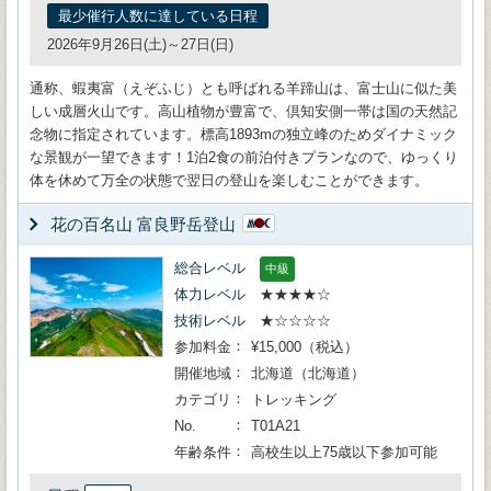
最少催行人数に達している日程
2026年9月26日(土)～27日(日)
通称、蝦夷富（えぞふじ）とも呼ばれる羊蹄山は、富士山に似た美
しい成層火山です。高山植物が豊富で、倶知安側一帯は国の天然記
念物に指定されています。標高1893mの独立峰のためダイナミック
な景観が一望できます！1泊2食の前泊付きプランなので、ゆっくり
体を休めて万全の状態で翌日の登山を楽しむことができます。
花の百名山 富良野岳登山
総合レベル
中級
体力レベル
★★★★☆
技術レベル
★☆☆☆☆
参加料金
¥15,000（税込）
開催地域
北海道（北海道）
カテゴリ
トレッキング
No.
T01A21
年齢条件
高校生以上75歳以下参加可能