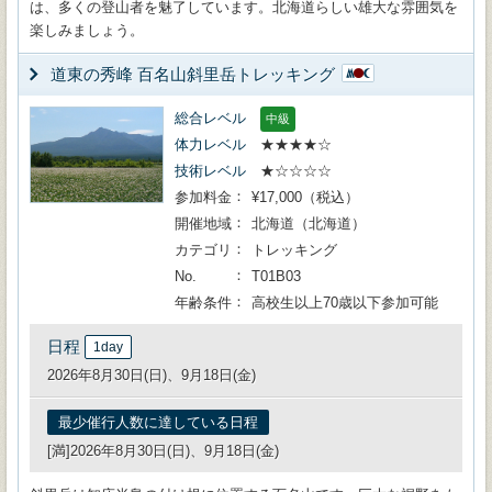
は、多くの登山者を魅了しています。北海道らしい雄大な雰囲気を
楽しみましょう。
道東の秀峰 百名山斜里岳トレッキング
総合レベル
中級
体力レベル
★★★★☆
技術レベル
★☆☆☆☆
参加料金
¥17,000（税込）
開催地域
北海道（北海道）
カテゴリ
トレッキング
No.
T01B03
年齢条件
高校生以上70歳以下参加可能
日程
1day
2026年8月30日(日)、9月18日(金)
最少催行人数に達している日程
[満]2026年8月30日(日)、9月18日(金)