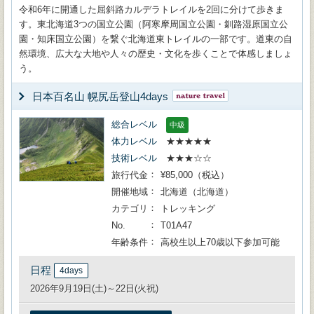
令和6年に開通した屈斜路カルデラトレイルを2回に分けて歩きま
す。東北海道3つの国立公園（阿寒摩周国立公園・釧路湿原国立公
園・知床国立公園）を繋ぐ北海道東トレイルの一部です。道東の自
然環境、広大な大地や人々の歴史・文化を歩くことで体感しましょ
う。
日本百名山 幌尻岳登山4days
総合レベル
中級
体力レベル
★★★★★
技術レベル
★★★☆☆
旅行代金
¥85,000（税込）
開催地域
北海道（北海道）
カテゴリ
トレッキング
No.
T01A47
年齢条件
高校生以上70歳以下参加可能
日程
4days
2026年9月19日(土)～22日(火祝)