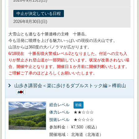
2026年9月13日(日)
中止が決定している日程
2026年8月30日(日)
大雪山とも連なる十勝連峰の主峰 十勝岳。
今も活発に噴煙を上げる魅力いっぱいの現役の活火山です。
山頂からは360度の大パノラマが広がります。
6/18現在 十勝岳噴火警戒レベル2となりました。付近への立ち入
りが禁止され登山道が一部閉鎖しています。状況が改善されない場
合、開催中止となります。開催日１か月前に開催判断いたします。
ご理解ご了承のほどよろしくお願いいたします。
山歩き講習会＜楽に歩けるダブルストック編＞樽前山
総合レベル
初級
体力レベル
★★☆☆☆
技術レベル
★☆☆☆☆
参加料金
¥7,500（税込）
開催地域
北海道（北海道）