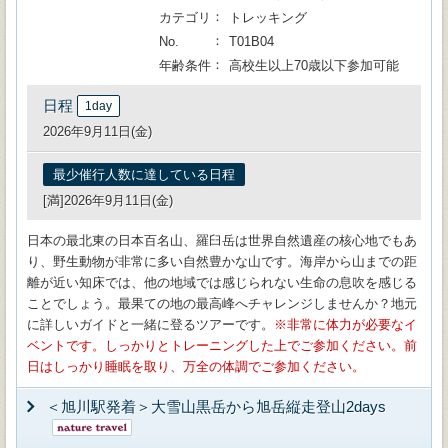
カテゴリ
トレッキング
No.
T01B04
年齢条件
高校生以上70歳以下参加可能
日程
1day
2026年9月11日(金)
最少催行人数に達している日程
[満]2026年9月11日(金)
日本の最北東の日本百名山、羅臼岳は世界自然遺産の核心地でもあ
り、野生動物が非常に多い自然豊かな山です。海岸から山までの距
離が近い知床では、他の地域では感じられない生命の息吹を感じる
ことでしょう。最果ての地の最高峰へチャレンジしませんか？地元
に詳しいガイドと一緒に登るツアーです。
非常に体力が必要なイ
ベントです。しっかりとトレーニングした上でご参加ください。前
日はしっかり睡眠を取り、万全の体調でご参加ください。
＜旭川駅発着＞大雪山黒岳から旭岳縦走登山2days