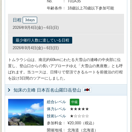
No.
T01A35
年齢条件
18歳以上70歳以下参加可能
日程
3days
2026年9月4日(金)～6日(日)
最少催行人数に達している日程
2026年9月4日(金)～6日(日)
トムラウシ山は、南北約60kmにわたる大雪山の連峰の中央部に位
置し、登山口からの長いアプローチゆえ「大雪山の奥座敷」とも呼
ばれます。当コースは、日帰りで登頂できるルートを前後泊の行程
を設け3日間のツアーにしました。
知床の主峰 日本百名山羅臼岳登山
総合レベル
中級
体力レベル
★★★★★
技術レベル
★☆☆☆☆
参加料金
¥20,000（税込）
開催地域
北海道（北海道）