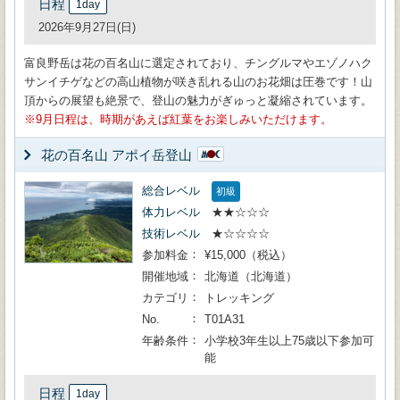
日程
1day
2026年9月27日(日)
富良野岳は花の百名山に選定されており、チングルマやエゾノハク
サンイチゲなどの高山植物が咲き乱れる山のお花畑は圧巻です！山
頂からの展望も絶景で、登山の魅力がぎゅっと凝縮されています。
9月日程は、時期があえば紅葉をお楽しみいただけます。
花の百名山 アポイ岳登山
総合レベル
初級
体力レベル
★★☆☆☆
技術レベル
★☆☆☆☆
参加料金
¥15,000（税込）
開催地域
北海道（北海道）
カテゴリ
トレッキング
No.
T01A31
年齢条件
小学校3年生以上75歳以下参加可
能
日程
1day