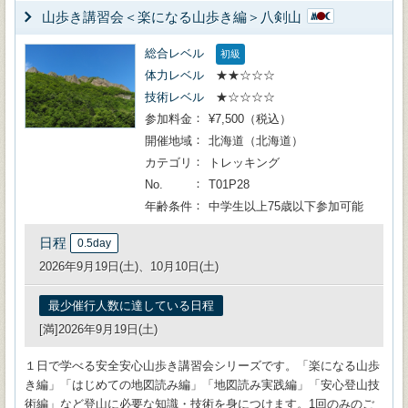
山歩き講習会＜楽になる山歩き編＞八剣山
総合レベル
初級
体力レベル
★★☆☆☆
技術レベル
★☆☆☆☆
参加料金
¥7,500（税込）
開催地域
北海道（北海道）
カテゴリ
トレッキング
No.
T01P28
年齢条件
中学生以上75歳以下参加可能
日程
0.5day
2026年9月19日(土)、10月10日(土)
最少催行人数に達している日程
[満]2026年9月19日(土)
１日で学べる安全安心山歩き講習会シリーズです。「楽になる山歩
き編」「はじめての地図読み編」「地図読み実践編」「安心登山技
術編」など登山に必要な知識・技術を身につけます。1回のみのご