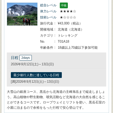
総合レベル
中級
体力レベル
★★★★☆
技術レベル
★☆☆☆☆
旅行代金
¥43,000（税込）
開催地域
北海道（北海道）
カテゴリ
トレッキング
No.
T01A18
年齢条件
18歳以上70歳以下参加可能
日程
2days
2026年9月12日(土)～13日(日)
最少催行人数に達している日程
[満]2026年9月12日(土)～13日(日)
大雪山の銀座コース、黒岳から北海道の主峰旭岳まで縦走しましょ
う。高山植物や野生動物、噴気活動など北海道の大自然を感じるこ
とができるコースです。ロープウェイとリフトを使い、黒岳石室の
小屋に泊まるので余裕をもった行程で安心登山です。