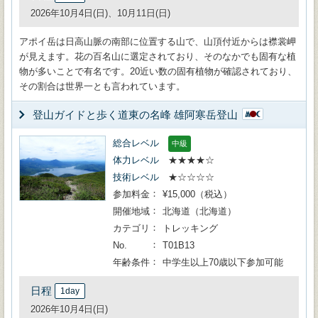
2026年10月4日(日)、10月11日(日)
アポイ岳は日高山脈の南部に位置する山で、山頂付近からは襟裳岬
が見えます。花の百名山に選定されており、そのなかでも固有な植
物が多いことで有名です。20近い数の固有植物が確認されており、
その割合は世界一とも言われています。
登山ガイドと歩く道東の名峰 雄阿寒岳登山
総合レベル
中級
体力レベル
★★★★☆
技術レベル
★☆☆☆☆
参加料金
¥15,000（税込）
開催地域
北海道（北海道）
カテゴリ
トレッキング
No.
T01B13
年齢条件
中学生以上70歳以下参加可能
日程
1day
2026年10月4日(日)