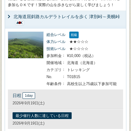
参加もＯＫです！実際の山を歩きながら楽しく学びましょう！
北海道屈斜路カルデラトレイルを歩く 津別峠～美幌峠
総合レベル
初級
体力レベル
★★☆☆☆
技術レベル
★☆☆☆☆
参加料金
¥10,000（税込）
開催地域
北海道（北海道）
カテゴリ
トレッキング
No.
T01B15
年齢条件
高校生以上75歳以下参加可能
日程
1day
2026年9月19日(土)
最少催行人数に達している日程
2026年9月19日(土)