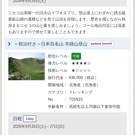
2026年9月26日(土)
ニセコ山系唯一の活火山イワオヌプリ。登山道上にわずかに残る硫
黄鉱山跡の遺構などを見て山頂を目指します。歴史を感じながら秋
深まるニセコの山と森を楽しみましょう。ゴール地点付近には温泉
もありますので併せて楽しむこともできます。
＜前泊付き＞日本百名山 羊蹄山登山
総合レベル
中級
体力レベル
★★★★☆
技術レベル
★☆☆☆☆
旅行代金
¥36,000（税込）
開催地域
北海道（北海道）
カテゴリ
トレッキング
No.
T01N15
年齢条件
高校生以上70歳以下参加可能
日程
1day
2026年9月26日(土)～27日(日)