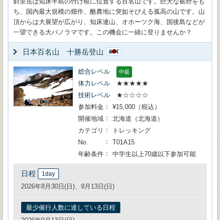
斜里岳は知床半島の付け根に位置する百名山です。巨大な裾野をも
ち、国内最大規模の畑作、酪農地に突如そびえる孤高の山です。山
頂からは大展望が広がり、知床連山、オホーツク海、国後島などが
一望できる大パノラマです。この機会に一緒に登りませんか？
日本百名山 十勝岳登山
総合レベル
中級
体力レベル
★★★★★
技術レベル
★☆☆☆☆
参加料金
¥15,000（税込）
開催地域
北海道（北海道）
カテゴリ
トレッキング
No.
T01A15
年齢条件
中学生以上70歳以下参加可能
日程
1day
2026年8月30日(日)、9月13日(日)
最少催行人数に達している日程