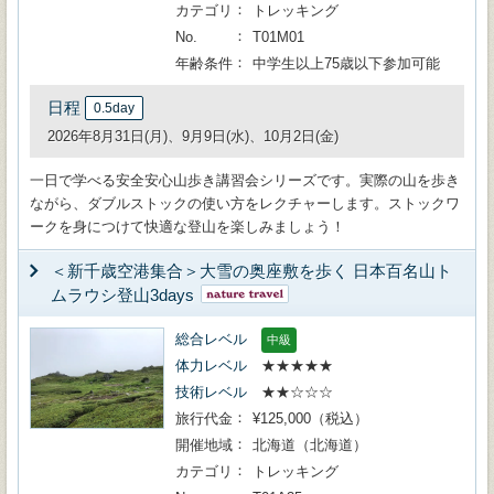
カテゴリ
トレッキング
No.
T01M01
年齢条件
中学生以上75歳以下参加可能
日程
0.5day
2026年8月31日(月)、9月9日(水)、10月2日(金)
一日で学べる安全安心山歩き講習会シリーズです。実際の山を歩き
ながら、ダブルストックの使い方をレクチャーします。ストックワ
ークを身につけて快適な登山を楽しみましょう！
＜新千歳空港集合＞大雪の奥座敷を歩く 日本百名山ト
ムラウシ登山3days
総合レベル
中級
体力レベル
★★★★★
技術レベル
★★☆☆☆
旅行代金
¥125,000（税込）
開催地域
北海道（北海道）
カテゴリ
トレッキング