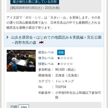
最少催行人数に達している日程
[満]2026年9月19日(土)～22日(火祝)
アイヌ語で「ポロ・シリ」は「大きい・山」を意味します。その名
の通り日高山脈最高峰であり、日本百名山の中でも最難関とされる
幌尻岳を避難小屋泊で登ります。
山歩き講習会＜はじめての地図読み＆実践編＞宮丘公園
～西野市民の森
総合レベル
初級
体力レベル
★☆☆☆☆
技術レベル
★☆☆☆☆
参加料金
¥8,500（税込）
開催地域
北海道（北海道）
カテゴリ
トレッキング
No.
T01P04
年齢条件
小学校5年生以上80歳以下参加可
能
日程
1day