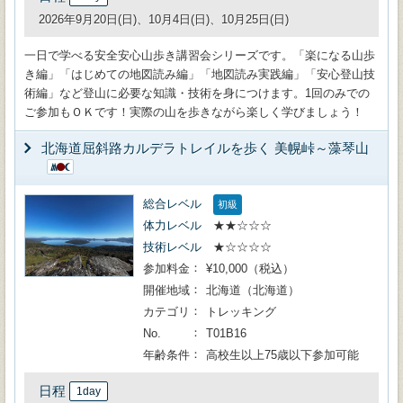
2026年9月20日(日)、10月4日(日)、10月25日(日)
一日で学べる安全安心山歩き講習会シリーズです。「楽になる山歩
き編」「はじめての地図読み編」「地図読み実践編」「安心登山技
術編」など登山に必要な知識・技術を身につけます。1回のみでの
ご参加もＯＫです！実際の山を歩きながら楽しく学びましょう！
北海道屈斜路カルデラトレイルを歩く 美幌峠～藻琴山
総合レベル
初級
体力レベル
★★☆☆☆
技術レベル
★☆☆☆☆
参加料金
¥10,000（税込）
開催地域
北海道（北海道）
カテゴリ
トレッキング
No.
T01B16
年齢条件
高校生以上75歳以下参加可能
日程
1day