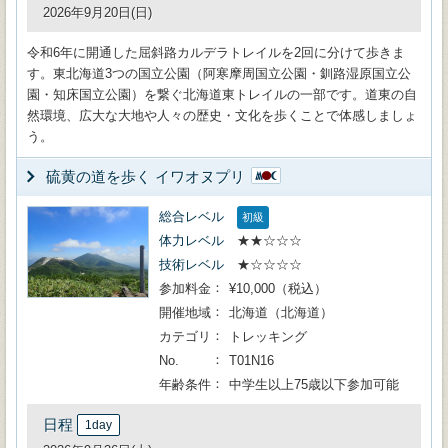
2026年9月20日(日)
令和6年に開通した屈斜路カルデラトレイルを2回に分けて歩きま
す。東北海道3つの国立公園（阿寒摩周国立公園・釧路湿原国立公
園・知床国立公園）を繋ぐ北海道東トレイルの一部です。道東の自
然環境、広大な大地や人々の歴史・文化を歩くことで体感しましょ
う。
硫黄の道を歩く イワオヌプリ
総合レベル
初級
体力レベル
★★☆☆☆
技術レベル
★☆☆☆☆
参加料金
¥10,000（税込）
開催地域
北海道（北海道）
カテゴリ
トレッキング
No.
T01N16
年齢条件
中学生以上75歳以下参加可能
日程
1day