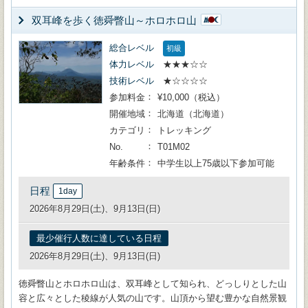
双耳峰を歩く徳舜瞥山～ホロホロ山
総合レベル
初級
体力レベル
★★★☆☆
技術レベル
★☆☆☆☆
参加料金
¥10,000（税込）
開催地域
北海道（北海道）
カテゴリ
トレッキング
No.
T01M02
年齢条件
中学生以上75歳以下参加可能
日程
1day
2026年8月29日(土)、9月13日(日)
最少催行人数に達している日程
2026年8月29日(土)、9月13日(日)
徳舜瞥山とホロホロ山は、双耳峰として知られ、どっしりとした山
容と広々とした稜線が人気の山です。山頂から望む豊かな自然景観