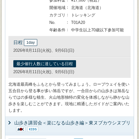
参加料金
¥17,000（税込）
開催地域
北海道（北海道）
カテゴリ
トレッキング
No.
T01A20
年齢条件
中学生以上70歳以下参加可能
日程
1day
2026年8月11日(火祝)、9月6日(日)
最少催行人数に達している日程
2026年8月11日(火祝)、9月6日(日)
北海道最高峰をふもとから登ってみましょう。ロープウェイを使い
五合目から登る事が多い旭岳ですが、一合目からの山歩きは旭岳な
らではの多様な植生、火山地形独特の変化を体感しながら静かな山
歩きを楽しむことができます。現地に精通したガイドがご案内いた
します。
山歩き講習会＜楽になる山歩き編＞東ヌプカウシヌプリ