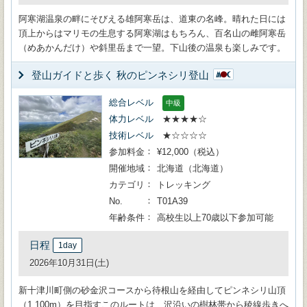
阿寒湖温泉の畔にそびえる雄阿寒岳は、道東の名峰。晴れた日には
頂上からはマリモの生息する阿寒湖はもちろん、百名山の雌阿寒岳
（めあかんだけ）や斜里岳まで一望。下山後の温泉も楽しみです。
登山ガイドと歩く 秋のピンネシリ登山
総合レベル
中級
体力レベル
★★★★☆
技術レベル
★☆☆☆☆
参加料金
¥12,000（税込）
開催地域
北海道（北海道）
カテゴリ
トレッキング
No.
T01A39
年齢条件
高校生以上70歳以下参加可能
日程
1day
2026年10月31日(土)
新十津川町側の砂金沢コースから待根山を経由してピンネシリ山頂
（1,100m）を目指すこのルートは、沢沿いの樹林帯から稜線歩きへ