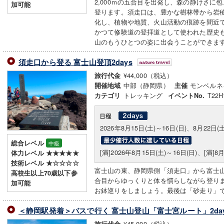
2,000ｍの五合目を出発し、森の静けさに
加可能
登ります。須走口は、豊かな樹林帯から岩
化し、植物や地質、火山活動の痕跡を間近
かつて修験道の登拝道として使われた歴史
山のもうひとつの姿に出会うことができま
須走口から登る 富士山登頂2days
¥44,000（税込）
旅行代金
中部（静岡県）
モンベルネ
開催地域
主催
トレッキング
T22H
カテゴリ
イベントNo.
2026年8月15日(土)～16日(日)、8月22日(土
総合レベル
中級
[満]2026年8月15日(土)～16日(日)、[満]8
体力レベル ★★★★★
技術レベル ★☆☆☆☆
富士山の東、静岡県側「須走口」から富士山へ
高校生以上70歳以下参
合目からゆっくりと体を慣らしながら登り
加可能
お鉢巡りをしましょう。最後は「砂走り」
＜静岡駅発着＞バスで行く 富士山登山「富士宮ルート」2da
¥45,000（税込）