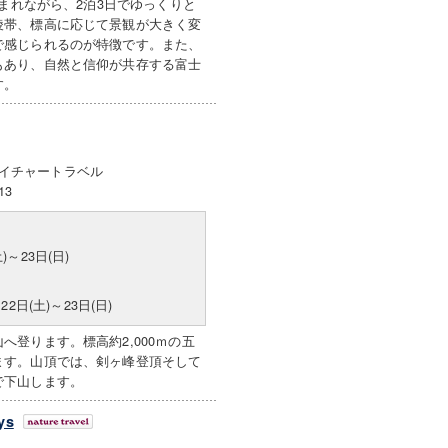
包まれながら、2泊3日でゆっくりと
稜帯、標高に応じて景観が大きく変
で感じられるのが特徴です。また、
もあり、自然と信仰が共存する富士
す。
イチャートラベル
13
)～23日(日)
月22日(土)～23日(日)
登ります。標高約2,000ｍの五
ます。山頂では、剣ヶ峰登頂そして
で下山します。
ys