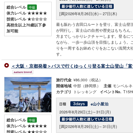
総合レベル
中級
体力レベル ★★★★★
[満]2026年8月26日(水)～27日(木)
技術レベル ★☆☆☆☆
最も賑わう吉田口ルートを登り、富士山登
高校生以上70歳以下参
が同行し、富士山の自然や歴史はもちろん
加可能
方までしっかりレクチャーします。登るに
ながら、一歩一歩山頂を目指しましょう。
りを一周するお鉢めぐりをおこない浅間大
す。
＜大阪・京都発着＞バスで行くゆっくり登る富士山登山「富士
¥86,000（税込）
旅行代金
中部（静岡県）
モンベルネ
開催地域
主催
トレッキング
T15H
カテゴリ
イベントNo.
※山小屋泊
2026年8月29日(土)～31日(月)
総合レベル
中級
体力レベル ★★★★★
[満]2026年8月29日(土)～31日(月)
技術レベル ★★☆☆☆