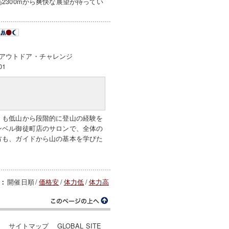
2300mから爽快な展望が待ってい
アウトドア・チャレンジ
01
」も低山から段階的に登山の経験を
ンベル御徒町店のサロンで、全体の
方も、ガイドから山の基本を学びた
開催日順
/
価格安
/
体力低
/
体力高
：
ー
サイトマップ
GLOBAL SITE