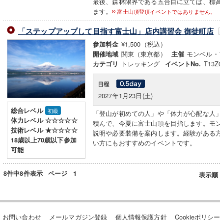
最後、森林限界である五合目に立てば、標高
ます。
富士山頂登頂イベントではありません。
「ステップアップして目指す富士山」店内講習会 御徒町店
¥1,500（税込）
参加料金
関東（東京都）
モンベル・
開催地域
主催
トレッキング
T13Z
カテゴリ
イベントNo.
2027年1月23日(土)
総合レベル
初級
「登山が初めての人」や「体力が心配な人
体力レベル ☆☆☆☆☆
積んで、今夏に富士山頂を目指します。モ
技術レベル ★☆☆☆☆
説明や必要装備を案内します。経験がある
18歳以上70歳以下参加
い方にもおすすめのイベントです。
可能
8件中8件表示
ページ
1
表示順
お問い合わせ
メールマガジン登録
個人情報保護方針
Cookieポリシ