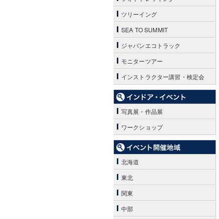
ツリーイング
SEA TO SUMMIT
ジャパンエコトラック
モニターツアー
インストラクター講習・検定会
写真展・作品展
ワークショップ
北海道
東北
関東
中部