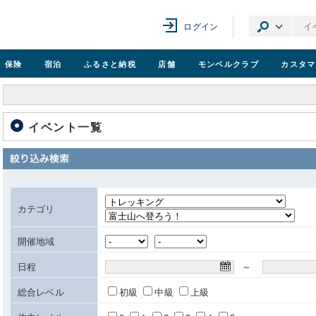
ログイン
保険
宿泊
ふるさと納税
店舗
モンベル
クラブ
カスタマ
イベント一覧
カテゴリ
開催地域
日程
～
総合レベル
初級
中級
上級