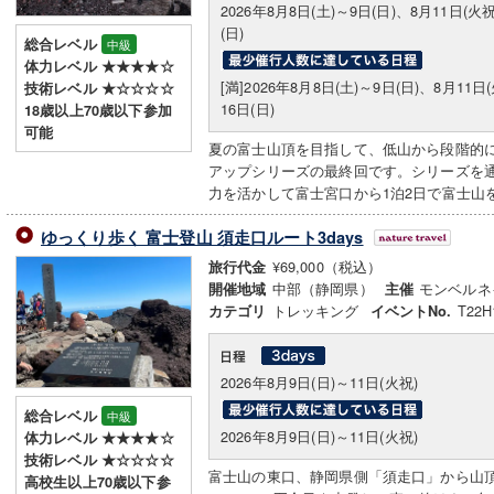
2026年8月8日(土)～9日(日)、8月11日(火祝
(日)
総合レベル
中級
体力レベル ★★★★☆
[満]2026年8月8日(土)～9日(日)、8月11日
技術レベル ★☆☆☆☆
16日(日)
18歳以上70歳以下参加
可能
夏の富士山頂を目指して、低山から段階的
アップシリーズの最終回です。シリーズを
力を活かして富士宮口から1泊2日で富士山
ゆっくり歩く 富士登山 須走口ルート3days
¥69,000（税込）
旅行代金
中部（静岡県）
モンベルネ
開催地域
主催
トレッキング
T22H
カテゴリ
イベントNo.
2026年8月9日(日)～11日(火祝)
総合レベル
中級
2026年8月9日(日)～11日(火祝)
体力レベル ★★★★☆
技術レベル ★☆☆☆☆
富士山の東口、静岡県側「須走口」から山
高校生以上70歳以下参