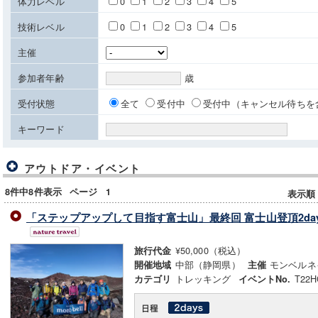
体力レベル
0
1
2
3
4
5
技術レベル
0
1
2
3
4
5
主催
参加者年齢
歳
受付状態
全て
受付中
受付中（キャンセル待ちを
キーワード
アウトドア・イベント
8件中8件表示
ページ
1
表示順
「ステップアップして目指す富士山」最終回 富士山登頂2da
¥50,000（税込）
旅行代金
中部（静岡県）
モンベルネ
開催地域
主催
トレッキング
T22H
カテゴリ
イベントNo.