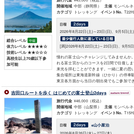
旅行代金
中部（静岡県）
モンベルネ
開催地域
主催
トレッキング
T22H
カテゴリ
イベントNo.
2026年8月22日(土)～23日(日)、9月5日(土
総合レベル
中級
[満]2026年8月22日(土)～23日(日)、9月5日
体力レベル ★★★★☆
技術レベル ★★☆☆☆
憧れの富士山へチャレンジしてみませんか
高校生以上70歳以下参
れる富士宮からのコースを2日間で往復し
加可能
来光を拝むことができます。一緒に夏の思
集合場所は東海道新幹線（ひかり）の停車
東京各方面から当日の朝出発でもご参加で
吉田口ルートを歩く はじめての富士登山2days
¥46,000（税込）
旅行代金
中部（山梨県）
モンベルネ
開催地域
主催
トレッキング
T15H
カテゴリ
イベントNo.
※山小屋泊
2026年8月26日(水)～27日(木)