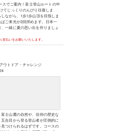
コースでご案内！富士登山ルートの中
かけてじっくりのんびり往復しま
しながら、1歩1歩山頂を目指しま
ればご来光が2回拝めます。日本一
方、一緒に夏の思い出を作りましょ
お支払いをお願いいたします。
アウトドア・チャレンジ
24
。富士山麓の自然や、信仰の歴史な
。五合目から登る登山者が圧倒的に
を見つけられるはずです。コースの