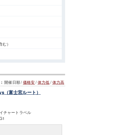
含む）
開催日順
/
価格安
/
体力低
/
体力高
：
ys（富士宮ルート）
イチャートラベル
G1