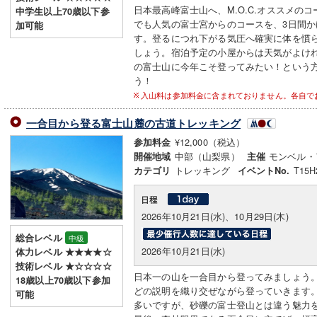
日本最高峰富士山へ、M.O.C.オススメの
中学生以上70歳以下参
でも人気の富士宮からのコースを、3日間
加可能
す。登るにつれ下がる気圧へ確実に体を慣ら
しょう。宿泊予定の小屋からは天気がよけ
の富士山に今年こそ登ってみたい！という
う！
入山料は参加料金に含まれておりません。各自で
一合目から登る富士山麓の古道トレッキング
¥12,000（税込）
参加料金
中部（山梨県）
モンベル・
開催地域
主催
トレッキング
T15H
カテゴリ
イベントNo.
2026年10月21日(水)、10月29日(木)
総合レベル
中級
2026年10月21日(水)
体力レベル ★★★★☆
技術レベル ★☆☆☆☆
日本一の山を一合目から登ってみましょう
18歳以上70歳以下参加
どの説明を織り交ぜながら登っていきます
可能
多いですが、砂礫の富士登山とは違う魅力