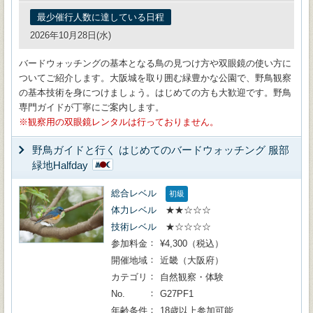
最少催行人数に達している日程
2026年10月28日(水)
バードウォッチングの基本となる鳥の見つけ方や双眼鏡の使い方に
ついてご紹介します。大阪城を取り囲む緑豊かな公園で、野鳥観察
の基本技術を身につけましょう。はじめての方も大歓迎です。野鳥
専門ガイドが丁寧にご案内します。
観察用の双眼鏡レンタルは行っておりません。
野鳥ガイドと行く はじめてのバードウォッチング 服部
緑地Halfday
総合レベル
初級
体力レベル
★★☆☆☆
技術レベル
★☆☆☆☆
参加料金
¥4,300（税込）
開催地域
近畿（大阪府）
カテゴリ
自然観察・体験
No.
G27PF1
年齢条件
18歳以上参加可能