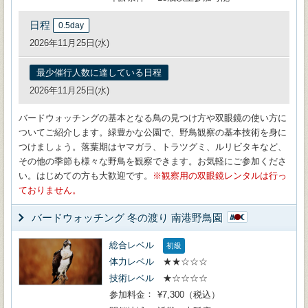
日程
0.5day
2026年11月25日(水)
最少催行人数に達している日程
2026年11月25日(水)
バードウォッチングの基本となる鳥の見つけ方や双眼鏡の使い方に
ついてご紹介します。緑豊かな公園で、野鳥観察の基本技術を身に
つけましょう。落葉期はヤマガラ、トラツグミ、ルリビタキなど、
その他の季節も様々な野鳥を観察できます。お気軽にご参加くださ
い。はじめての方も大歓迎です。
観察用の双眼鏡レンタルは行っ
ておりません。
バードウォッチング 冬の渡り 南港野鳥園
総合レベル
初級
体力レベル
★★☆☆☆
技術レベル
★☆☆☆☆
参加料金
¥7,300（税込）