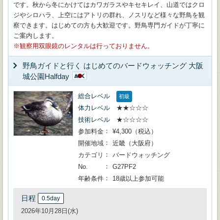
です。秋から冬にかけてはカワガラスやキセキレイ、山道ではクロ
ジやシロハラ、上空にはアトリの群れ、ノスリなど様々な野鳥を観
察できます。はじめての方も大歓迎です。野鳥専門ガイドが丁寧に
ご案内します。
観察用双眼鏡のレンタルは行っておりません。
野鳥ガイドと行く はじめてのバードウォッチング 大阪
城公園Halfday
総合レベル
初級
体力レベル
★★☆☆☆
技術レベル
★☆☆☆☆
参加料金
¥4,300（税込）
開催地域
近畿（大阪府）
カテゴリ
バードウォッチング
No.
G27PF2
年齢条件
18歳以上参加可能
日程
0.5day
2026年10月28日(水)