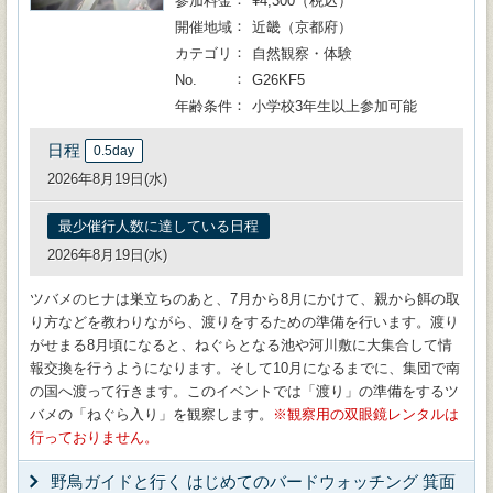
参加料金
¥4,300（税込）
開催地域
近畿（京都府）
カテゴリ
自然観察・体験
No.
G26KF5
年齢条件
小学校3年生以上参加可能
日程
0.5day
2026年8月19日(水)
最少催行人数に達している日程
2026年8月19日(水)
ツバメのヒナは巣立ちのあと、7月から8月にかけて、親から餌の取
り方などを教わりながら、渡りをするための準備を行います。渡り
がせまる8月頃になると、ねぐらとなる池や河川敷に大集合して情
報交換を行うようになります。そして10月になるまでに、集団で南
の国へ渡って行きます。このイベントでは「渡り」の準備をするツ
バメの「ねぐら入り」を観察します。
観察用の双眼鏡レンタルは
行っておりません。
野鳥ガイドと行く はじめてのバードウォッチング 箕面