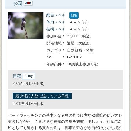
公園
総合レベル
初級
体力レベル
★★☆☆☆
技術レベル
★☆☆☆☆
参加料金
¥7,000（税込）
開催地域
近畿（大阪府）
カテゴリ
自然観察・体験
No.
G27MF2
年齢条件
18歳以上参加可能
日程
1day
2026年9月30日(水)
最少催行人数に達している日程
2026年9月30日(水)
バードウォッチングの基本となる鳥の見つけ方や双眼鏡の使い方を
実践しながら、さまざまな種類の野鳥を観察しましょう。紅葉の名
所としても知られる箕面公園は、都市近郊ながら自然ゆたかな場所