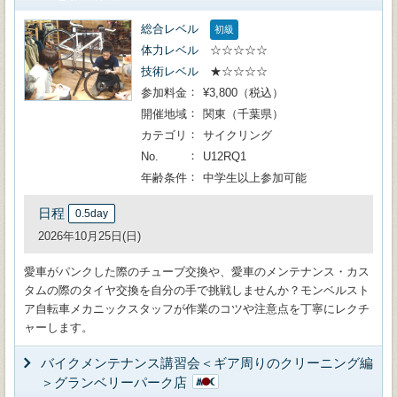
総合レベル
初級
体力レベル
☆☆☆☆☆
技術レベル
★☆☆☆☆
参加料金
¥3,800（税込）
開催地域
関東（千葉県）
カテゴリ
サイクリング
No.
U12RQ1
年齢条件
中学生以上参加可能
日程
0.5day
2026年10月25日(日)
愛車がパンクした際のチューブ交換や、愛車のメンテナンス・カス
タムの際のタイヤ交換を自分の手で挑戦しませんか？モンベルスト
ア自転車メカニックスタッフが作業のコツや注意点を丁寧にレクチ
ャーします。
バイクメンテナンス講習会＜ギア周りのクリーニング編
＞グランベリーパーク店