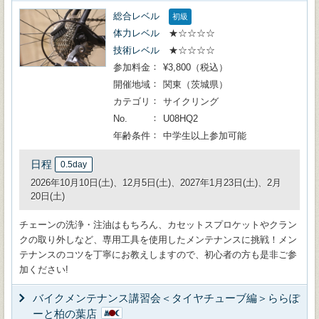
総合レベル
初級
体力レベル
★☆☆☆☆
技術レベル
★☆☆☆☆
参加料金
¥3,800（税込）
開催地域
関東（茨城県）
カテゴリ
サイクリング
No.
U08HQ2
年齢条件
中学生以上参加可能
日程
0.5day
2026年10月10日(土)、12月5日(土)、2027年1月23日(土)、2月
20日(土)
チェーンの洗浄・注油はもちろん、カセットスプロケットやクラン
クの取り外しなど、専用工具を使用したメンテナンスに挑戦！メン
テナンスのコツを丁寧にお教えしますので、初心者の方も是非ご参
加ください!
バイクメンテナンス講習会＜タイヤチューブ編＞ららぽ
ーと柏の葉店