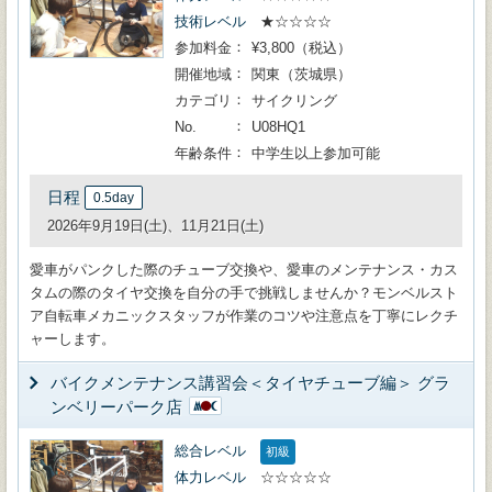
技術レベル
★☆☆☆☆
参加料金
¥3,800（税込）
開催地域
関東（茨城県）
カテゴリ
サイクリング
No.
U08HQ1
年齢条件
中学生以上参加可能
日程
0.5day
2026年9月19日(土)、11月21日(土)
愛車がパンクした際のチューブ交換や、愛車のメンテナンス・カス
タムの際のタイヤ交換を自分の手で挑戦しませんか？モンベルスト
ア自転車メカニックスタッフが作業のコツや注意点を丁寧にレクチ
ャーします。
バイクメンテナンス講習会＜タイヤチューブ編＞ グラ
ンベリーパーク店
総合レベル
初級
体力レベル
☆☆☆☆☆