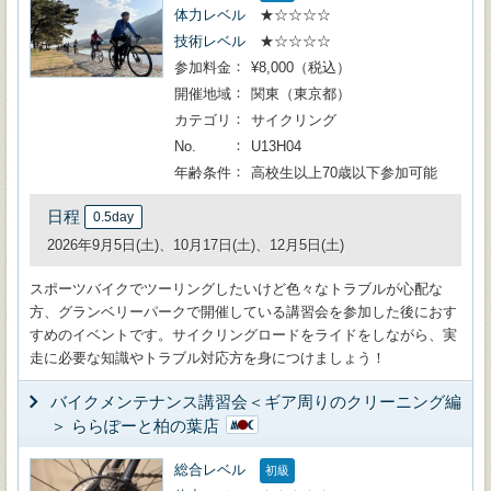
体力レベル
★☆☆☆☆
技術レベル
★☆☆☆☆
参加料金
¥8,000（税込）
開催地域
関東（東京都）
カテゴリ
サイクリング
No.
U13H04
年齢条件
高校生以上70歳以下参加可能
日程
0.5day
2026年9月5日(土)、10月17日(土)、12月5日(土)
スポーツバイクでツーリングしたいけど色々なトラブルが心配な
方、グランベリーパークで開催している講習会を参加した後におす
すめのイベントです。サイクリングロードをライドをしながら、実
走に必要な知識やトラブル対応方を身につけましょう！
バイクメンテナンス講習会＜ギア周りのクリーニング編
＞ ららぽーと柏の葉店
総合レベル
初級