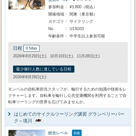
参加料金
¥3,800（税込）
開催地域
関東（東京都）
カテゴリ
サイクリング
No.
U13G03
年齢条件
中学生以上参加可能
日程
0.5day
2026年8月29日(土)、10月10日(土)、11月28日(土)
最少催行人数に達している日程
2026年8月29日(土)
モンベルの自転車担当スタッフが、輪行するための知識や技術をレ
クチャーします。自転車を輪行し公共交通機関を利用することで自
転車ツーリングの世界を広げてみませんか。
はじめてのサイクルツーリング講習 グランベリーパー
ク～境川
総合レベル
初級