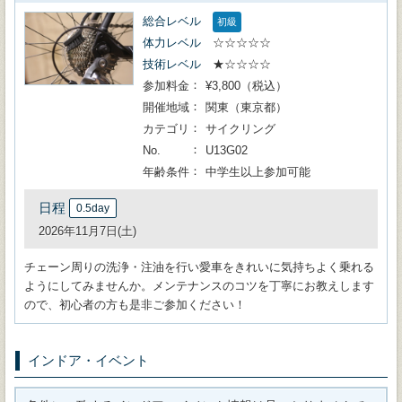
総合レベル
初級
体力レベル
☆☆☆☆☆
技術レベル
★☆☆☆☆
参加料金
¥3,800（税込）
開催地域
関東（東京都）
カテゴリ
サイクリング
No.
U13G02
年齢条件
中学生以上参加可能
日程
0.5day
2026年11月7日(土)
チェーン周りの洗浄・注油を行い愛車をきれいに気持ちよく乗れる
ようにしてみませんか。メンテナンスのコツを丁寧にお教えします
ので、初心者の方も是非ご参加ください！
インドア・イベント