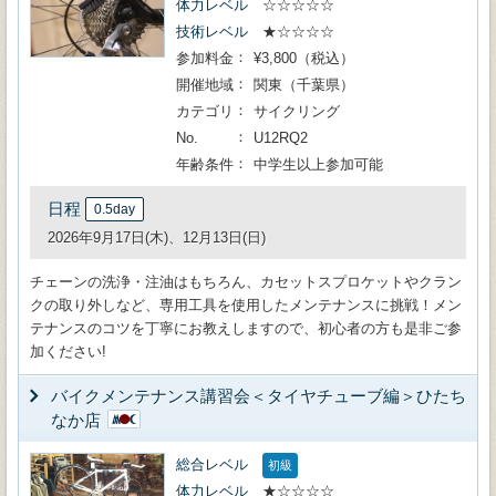
体力レベル
☆☆☆☆☆
技術レベル
★☆☆☆☆
参加料金
¥3,800（税込）
開催地域
関東（千葉県）
カテゴリ
サイクリング
No.
U12RQ2
年齢条件
中学生以上参加可能
日程
0.5day
2026年9月17日(木)、12月13日(日)
チェーンの洗浄・注油はもちろん、カセットスプロケットやクラン
クの取り外しなど、専用工具を使用したメンテナンスに挑戦！メン
テナンスのコツを丁寧にお教えしますので、初心者の方も是非ご参
加ください!
バイクメンテナンス講習会＜タイヤチューブ編＞ひたち
なか店
総合レベル
初級
体力レベル
★☆☆☆☆