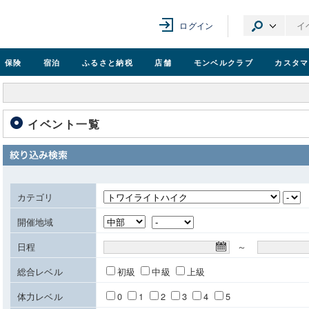
ログイン
保険
宿泊
ふるさと納税
店舗
モンベル
クラブ
カスタマ
イベント一覧
カテゴリ
開催地域
日程
～
総合レベル
初級
中級
上級
体力レベル
0
1
2
3
4
5