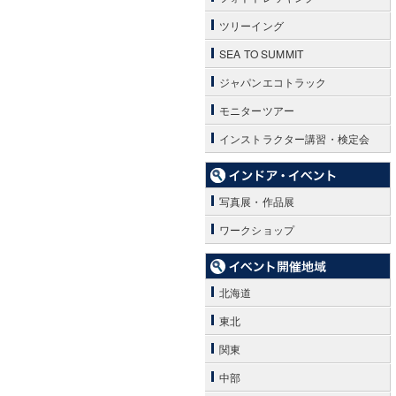
ツリーイング
SEA TO SUMMIT
ジャパンエコトラック
モニターツアー
インストラクター講習・検定会
写真展・作品展
ワークショップ
北海道
東北
関東
中部