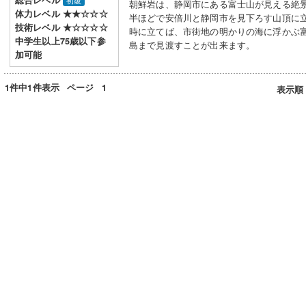
総合レベル
初級
朝鮮岩は、静岡市にある富士山が見える絶
体力レベル ★★☆☆☆
半ほどで安倍川と静岡市を見下ろす山頂に
技術レベル ★☆☆☆☆
時に立てば、市街地の明かりの海に浮かぶ
中学生以上75歳以下参
島まで見渡すことが出来ます。
加可能
1件中1件表示
ページ
1
表示順