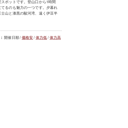
景スポットです。登山口から1時間
立てるのも魅力の一つです。夕暮れ
富士山と漆黒の駿河湾、遠く伊豆半
開催日順
/
価格安
/
体力低
/
体力高
：