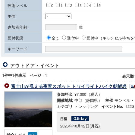
技術レベル
0
1
2
3
4
5
主催
参加者年齢
歳
受付状態
全て
受付中
受付中（キャンセル待ちを
キーワード
アウトドア・イベント
1件中1件表示
ページ
1
表示順
富士山が見える夜景スポット トワイライトハイク朝鮮岩
¥7,000（税込）
参加料金
中部（静岡県）
モンベル・
開催地域
主催
トレッキング
T22S
カテゴリ
イベントNo.
2026年10月12日(月祝)