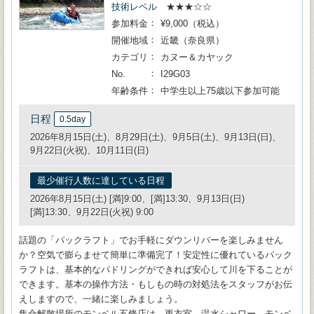
技術レベル
★★★☆☆
参加料金
¥9,000（税込）
開催地域
近畿（奈良県）
カテゴリ
カヌー＆カヤック
No.
I29G03
年齢条件
中学生以上75歳以下参加可能
日程
0.5day
2026年8月15日(土)、8月29日(土)、9月5日(土)、9月13日(日)、
9月22日(火祝)、10月11日(日)
最少催行人数に達している日程
2026年8月15日(土) [満]9:00、[満]13:30、9月13日(日)
[満]13:30、9月22日(火祝) 9:00
話題の「パックラフト」でお手軽にダウンリバーを楽しみません
か？空気で膨らませて簡単に準備完了！安定性に優れているパック
ラフトは、基本的なパドリングができれば安心して川を下ることが
できます。基本の操作方法・もしもの時の対処法をスタッフがお伝
えしますので、一緒に楽しみましょう。
集合解散場所のモンベル五條店は、更衣室、温水シャワー、モンベ