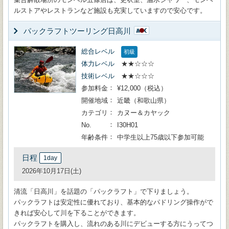
ルストアやレストランなど施設も充実していますので安心です。
パックラフトツーリング日高川
総合レベル
初級
体力レベル
★★☆☆☆
技術レベル
★★☆☆☆
参加料金
¥12,000（税込）
開催地域
近畿（和歌山県）
カテゴリ
カヌー＆カヤック
No.
I30H01
年齢条件
中学生以上75歳以下参加可能
日程
1day
2026年10月17日(土)
清流「日高川」を話題の「パックラフト」で下りましょう。
パックラフトは安定性に優れており、基本的なパドリング操作がで
きれば安心して川を下ることができます。
パックラフトを購入し、流れのある川にデビューする方にうってつ