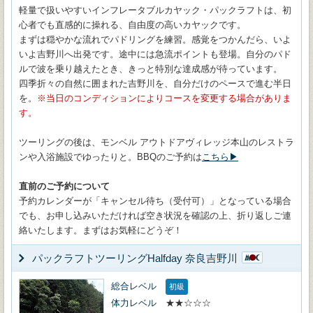
軽量で扱いやすいインフレータブルカヤック・パックラフトは、初
心者でも直感的に操れる、自由度の高いカヤックです。
まずは穏やかな流れでパドリングを練習。感覚をつかんだら、いよ
いよ吉野川へ出発です。途中には急流ポイントも登場。自分のパド
ルで波を乗り越えたとき、きっと特別な達成感が待っています。
四季折々の自然に囲まれた吉野川を、自分だけのペースで進む半日
を。
当日のコンディションによりコースを変更する場合がありま
す。
ツーリングの後は、モンベル アウトドアヴィレッジ本山のレストラ
ンや入浴施設でゆったりと。BBQのご予約は
こちら▶
直前のご予約について
予約カレンダーが「キャンセル待ち（受付可）」となっている場合
でも、お申し込みいただければ空き状況を確認の上、折り返しご連
絡いたします。まずはお気軽にどうぞ！
パックラフトツーリングHalfday 奈良吉野川
総合レベル
初級
体力レベル
★★☆☆☆