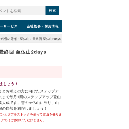
検索
ーサービス
会社概要
・採用情報
雪の尾瀬・至仏山」最終回 至仏山2days
回 至仏山2days
みましょう！
うとお考えの方に向けたステップア
れまで毎月1回のステップアップ登山
集大成です。雪の至仏山に登り、山
瀬の自然を満喫しましょう！
ゼンとダブルストックを使って雪山を登りま
イクではご参加いただけません。