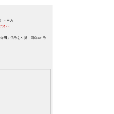
分）－戸倉
ください。
「鎌田」信号を左折、国道401号
。