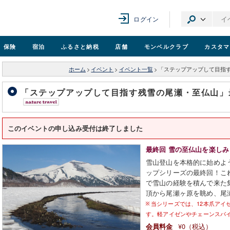
ログイン
保険
宿泊
ふるさと納税
店舗
モンベル
クラブ
カスタマ
ホーム
>
イベント
>
イベント一覧
>
「ステップアップして目指す残
「ステップアップして目指す残雪の尾瀬・至仏山」最終
このイベントの申し込み受付は終了しました
最終回 雪の至仏山を楽し
雪山登山を本格的に始めよ
ップシリーズの最終回！こ
で雪山の経験を積んで来た
頂から尾瀬ヶ原を眺め、尾
当シリーズでは、12本爪アイ
す。軽アイゼンやチェーンスパ
¥0（税込）
会員料金