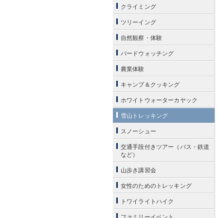
クライミング
ツリーイング
自然観察・体験
バードウォッチング
農業体験
キャンプ＆クッキング
ホワイトウォーターカヤック
雪山トレッキング
スノーシュー
交通手段付きツアー（バス・鉄道
など）
山歩き講習会
女性のためのトレッキング
トワイライトハイク
ファミリーイベント