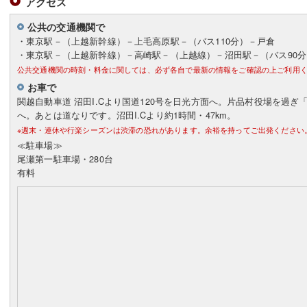
アクセス
公共の交通機関で
・東京駅－（上越新幹線）－上毛高原駅－（バス110分）－戸倉
・東京駅－（上越新幹線）－高崎駅－（上越線）－沼田駅－（バス90
公共交通機関の時刻・料金に関しては、必ず各自で最新の情報をご確認の上ご利用
お車で
関越自動車道 沼田I.Cより国道120号を日光方面へ。片品村役場を過ぎ
へ。あとは道なりです。沼田I.Cより約1時間・47km。
※週末・連休や行楽シーズンは渋滞の恐れがあります。余裕を持ってご出発ください
≪駐車場≫
尾瀬第一駐車場・280台
有料