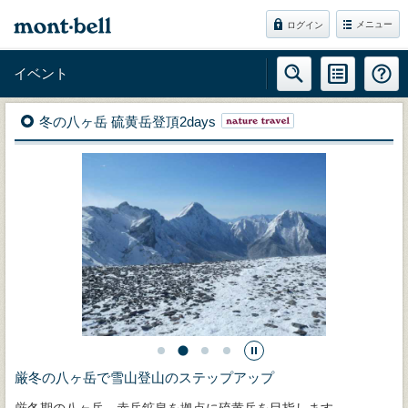
メニュー
ログイン
イベント
冬の八ヶ岳 硫黄岳登頂2days
厳冬の八ヶ岳で雪山登山のステップアップ