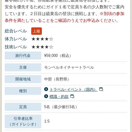
厳冬期の八ヶ岳、赤岳鉱泉を拠点に硫黄岳を目指します。
安全を優先するためにガイド１名で定員５名の少人数制でご案内
しています。２日目は硫黄岳の登頂に挑戦します。
別項の参加
条件を満たしていることをご確認のうえでお申込みください。
総合レベル
上級
体力レベル
★★★★☆
技術レベル
★★★★☆
旅行代金
¥59,000（税込）
主催
モンベルネイチャートラベル
開催地域
中部（長野県）
トラベル･イベント（国内）
種別
標識・約款
定員
5名（最少催行3名）
引率者比率
1:5
（ガイドレシオ）