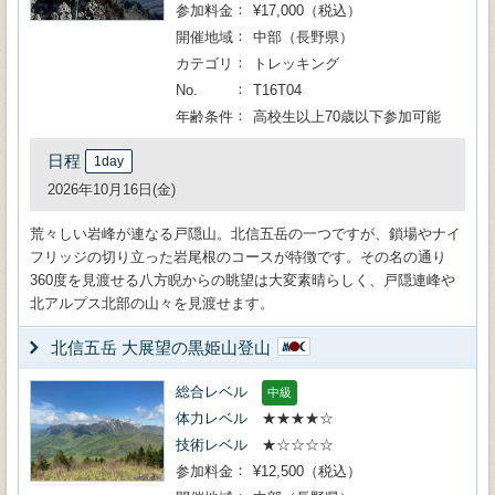
参加料金
¥17,000（税込）
開催地域
中部（長野県）
カテゴリ
トレッキング
No.
T16T04
年齢条件
高校生以上70歳以下参加可能
日程
1day
2026年10月16日(金)
荒々しい岩峰が連なる戸隠山。北信五岳の一つですが、鎖場やナイ
フリッジの切り立った岩尾根のコースが特徴です。その名の通り
360度を見渡せる八方睨からの眺望は大変素晴らしく、戸隠連峰や
北アルプス北部の山々を見渡せます。
北信五岳 大展望の黒姫山登山
総合レベル
中級
体力レベル
★★★★☆
技術レベル
★☆☆☆☆
参加料金
¥12,500（税込）