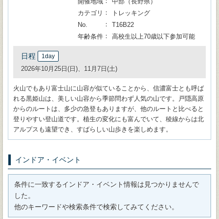
開催地域
中部（長野県）
カテゴリ
トレッキング
No.
T16B22
年齢条件
高校生以上70歳以下参加可能
日程
1day
2026年10月25日(日)、11月7日(土)
火山でもあり富士山に山容が似ていることから、信濃富士とも呼ば
れる黒姫山は、美しい山容から季節問わず人気の山です。戸隠高原
からのルートは、多少の急登もありますが、他のルートと比べると
登りやすい登山道です。植生の変化にも富んでいて、稜線からは北
アルプスも遠望でき、すばらしい山歩きを楽しめます。
インドア・イベント
条件に一致するインドア・イベント情報は見つかりませんで
した。
他のキーワードや検索条件で検索してみてください。