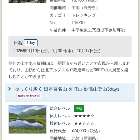
参加料金
¥8,700（税込）
開催地域
中部（長野県）
カテゴリ
トレッキング
No.
T16Z07
年齢条件
中学生以上75歳以下参加可能
日程
1day
2026年9月19日(土)、9月30日(水)、10月17日(土)
信仰の山である飯縄山は、長野市から近いことで市民から親しまれ
ており、山頂からは北アルプスや戸隠連峰など360℃の大展望を楽
しむことができます。
ゆっくり歩く 日本百名山 火打山 妙高山登山3days
総合レベル
中級
体力レベル
★★★★☆
技術レベル
★★☆☆☆
旅行代金
¥74,000（税込）
開催地域
北陸（新潟県）