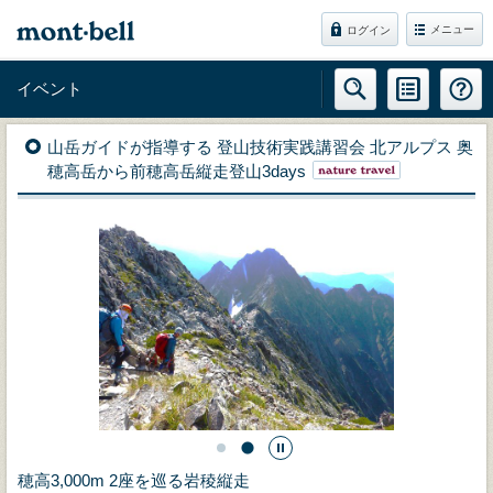
メニュー
ログイン
イベント
山岳ガイドが指導する 登山技術実践講習会 北アルプス 奥
穂高岳から前穂高岳縦走登山3days
穂高3,000m 2座を巡る岩稜縦走