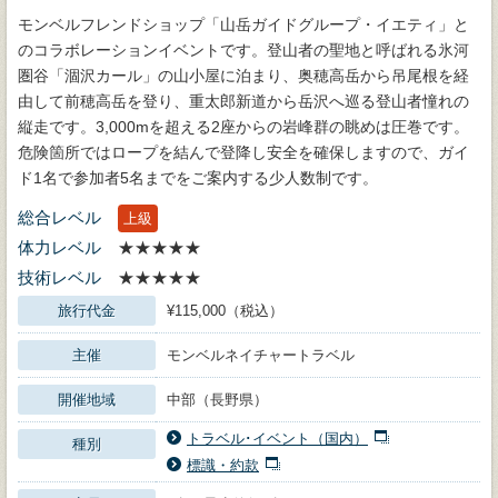
モンベルフレンドショップ「山岳ガイドグループ・イエティ」と
のコラボレーションイベントです。登山者の聖地と呼ばれる氷河
圏谷「涸沢カール」の山小屋に泊まり、奥穂高岳から吊尾根を経
由して前穂高岳を登り、重太郎新道から岳沢へ巡る登山者憧れの
縦走です。3,000mを超える2座からの岩峰群の眺めは圧巻です。
危険箇所ではロープを結んで登降し安全を確保しますので、ガイ
ド1名で参加者5名までをご案内する少人数制です。
総合レベル
上級
体力レベル
★★★★★
技術レベル
★★★★★
旅行代金
¥115,000（税込）
主催
モンベルネイチャートラベル
開催地域
中部（長野県）
トラベル･イベント（国内）
種別
標識・約款