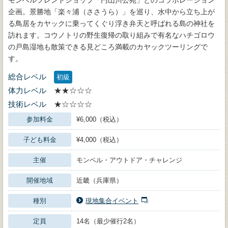
企画。景勝地「楽々浦（ささうら）」を巡り、水中から立ち上が
る鳥居をカヤックに乗ってくぐり浮き弁天と呼ばれる島の神社を
訪れます。コウノトリの野生復帰の取り組みで有名なハチゴロウ
の戸島湿地も散策できる見どころ満載のカヤックツーリングで
す。
総合レベル
初級
体力レベル
★★☆☆☆
技術レベル
★☆☆☆☆
参加料金
¥6,000（税込）
子ども料金
¥4,000（税込）
主催
モンベル・アウトドア・チャレンジ
開催地域
近畿（兵庫県）
種別
現地集合イベント
定員
14名（最少催行2名）