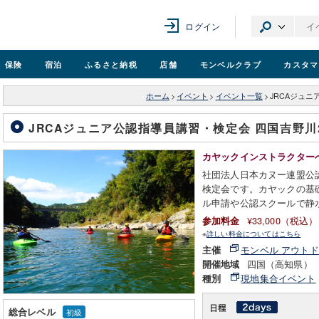
ログイン
保険
宿泊
ふるさと納税
店舗
モンベル
クラブ
カスタマ
ホーム
>
イベント
>
イベント一覧
>
JRCAジュニ
JRCAジュニア公認指導員講習・検定会 四国吉野川2
カヤックインストラクター
社団法人日本カヌー連盟公
検定会です。カヤックの基
ル申請や公認スクールで静
¥33,000（税込）
参加料金
※
詳しい料金についてはこちら
モンベル アウト
主催
四国（高知県）
開催地域
現地集合イベント
種別
総合レベル
初級