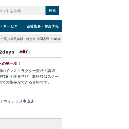
検索
ーサービス
会社概要
・採用情報
ア公認指導員講習・検定会 四国吉野川2days
days
への第一歩！
認のインストラクター資格の講習・
礎技術全般を学び、取得後はスクー
水での指導ができる資格です。
ドアヴィレッジ本山店