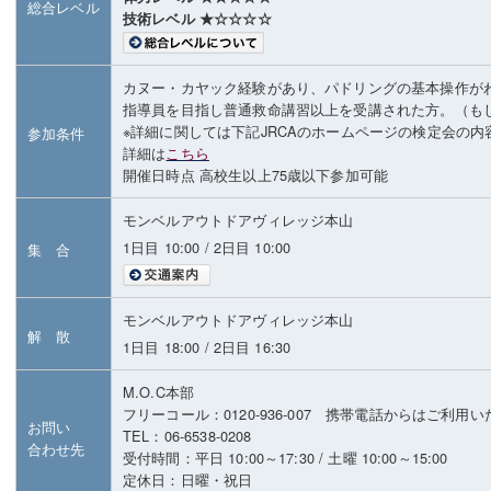
総合レベル
技術レベル ★☆☆☆☆
カヌー・カヤック経験があり、パドリングの基本操作が
指導員を目指し普通救命講習以上を受講された方。（も
※詳細に関しては下記JRCAのホームページの検定会の
参加条件
詳細は
こちら
開催日時点 高校生以上75歳以下参加可能
モンベルアウトドアヴィレッジ本山
1日目 10:00 / 2日目 10:00
集 合
モンベルアウトドアヴィレッジ本山
解 散
1日目 18:00 / 2日目 16:30
M.O.C本部
フリーコール：0120-936-007 携帯電話からはご利用
お問い
TEL：06-6538-0208
合わせ先
受付時間：平日 10:00～17:30 / 土曜 10:00～15:00
定休日：日曜・祝日