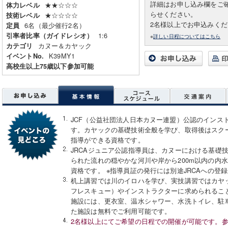
詳細はお申し込み欄をご
★★☆☆☆
体力レベル
らせください。
★☆☆☆☆
技術レベル
2名様以上でお申込みく
6名（最少催行2名）
定員
1:6
引率者比率（ガイドレシオ）
※
詳しい日程についてはこちら
カヌー＆カヤック
カテゴリ
K39MY1
イベントNo.
高校生以上75歳以下参加可能
JCF（公益社団法人日本カヌー連盟）公認のインス
す。カヤックの基礎技術全般を学び、取得後はスク
指導ができる資格です。
JRCAジュニア公認指導員は、カヌーにおける基礎
られた流れの穏やかな河川や岸から200m以内の内
資格です。 ※指導員証の発行には別途JRCAへの登
机上講習では川のイロハを学び、実技講習ではカヤ
フレスキュー）やインストラクターに求められるこ
施設には、更衣室、温水シャワー、水洗トイレ、駐
た施設は無料でご利用可能です。
2名様以上にてご希望の日程での開催が可能です。