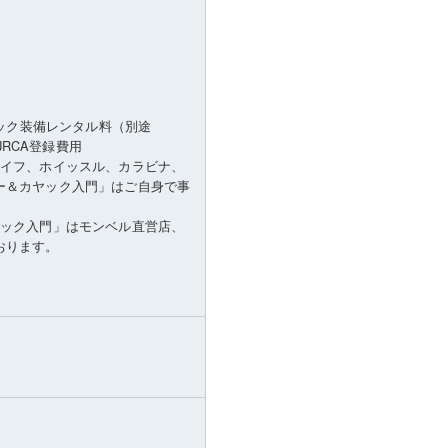
ヤック装備レンタル料（別途
JRCA登録費用
ナイフ、ホイッスル、カラビナ、
ー＆カヤック入門」はご自身で事
ヤック入門」はモンベル直営店、
おります。