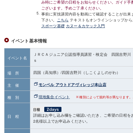
み時にご希望の日程をお知らせください。ガイド手
ございます。予めご了承ください。
事前に実技講習内容を動画にて確認することが出来
下さい。
こちら
テキストもオンラインショップから
スポーツ基礎
カヌー＆カヤック入門
イベント基本情報
ＪＲＣＡジュニア公認指導員講習・検定会 四国吉野川
イベント名
ｓ
四国（高知県）
/四国吉野川（しこくよしのがわ）
場 所
モンベル アウトドアヴィレッジ本山店
主 催
現地集合イベント
種 別
種別によって規約等が異なります。
詳細はお申し込み欄をご確認いただき、ご希望の日程を
日 程
2名様以上でお申込みください。