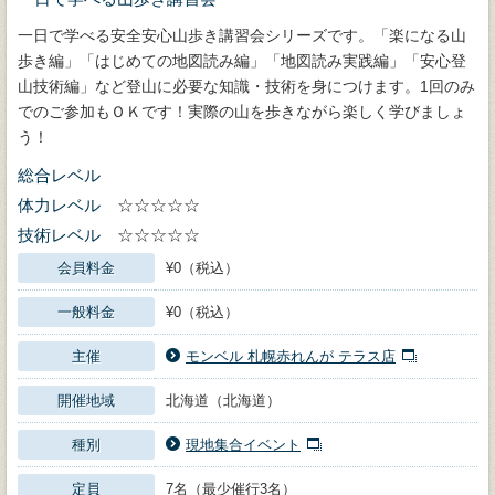
一日で学べる安全安心山歩き講習会シリーズです。「楽になる山
歩き編」「はじめての地図読み編」「地図読み実践編」「安心登
山技術編」など登山に必要な知識・技術を身につけます。1回のみ
でのご参加もＯＫです！実際の山を歩きながら楽しく学びましょ
う！
総合レベル
体力レベル
☆☆☆☆☆
技術レベル
☆☆☆☆☆
会員料金
¥0（税込）
一般料金
¥0（税込）
主催
モンベル 札幌赤れんが テラス店
開催地域
北海道（北海道）
種別
現地集合イベント
定員
7名（最少催行3名）