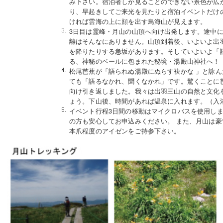
み下さい。宿泊者しか見ることのできない景色が広
り、早起きしてご来光を見たりと宿泊イベントだけ
ければ雲海の上に顔を出す鳥海山が見えます。
3日目は霊峰・月山の山頂へ向け出発します。途中
離はそんなにありません。山頂到着後、いよいよ出
を降りたりする急坂があります。そしていよいよ「
る、神秘のベールに包まれた秘境・湯殿山神社へ！
松尾芭蕉が「語られぬ湯殿にぬらす袂かな 」と詠
ても「語るなかれ、聞くなかれ」です。驚くことに
向け引き返しました。我々は出羽三山の自然と文化
ょう。下山後、時間があれば温泉に入れます。（入
イベント行程3日間の移動はマイクロバスを使用し
の方も安心してお申込みください。 また、月山は
本爪程度のアイゼンをご持参下さい。