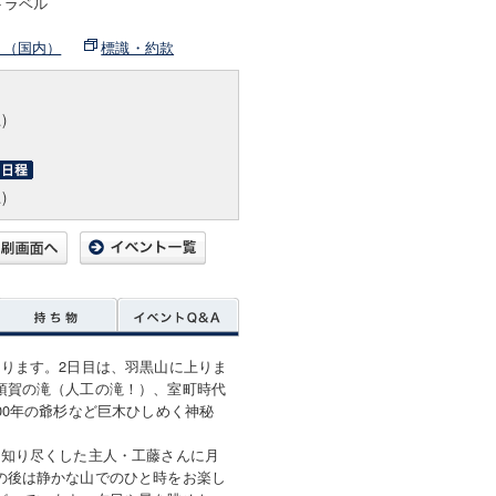
トラベル
ト（国内）
標識・約款
)
)
ります。2日目は、羽黒山に上りま
須賀の滝（人工の滝！）、室町時代
00年の爺杉など巨木ひしめく神秘
を知り尽くした主人・工藤さんに月
の後は静かな山でのひと時をお楽し