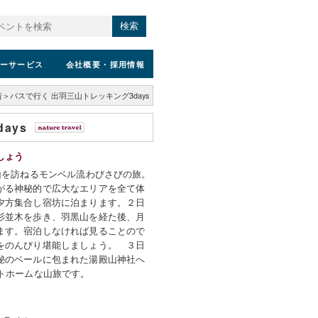
検索
ーサービス
会社概要
・採用情報
＞バスで行く 出羽三山トレッキング3days
ays
しょう
山を訪ねるモンベル流わびさびの旅。
がる神秘的で広大なエリアを全て体
夕方集合し宿坊に泊まります。２日
杉並木を歩き、羽黒山を経た後、月
ます。宿泊しなければ見ることので
をのんびり堪能しましょう。 ３日
秘のベールに包まれた湯殿山神社へ
ットホームな山旅です。