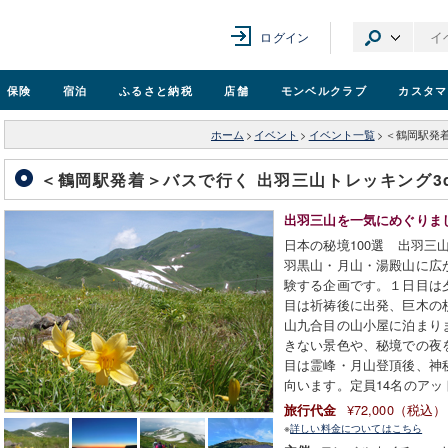
ログイン
保険
宿泊
ふるさと納税
店舗
モンベル
クラブ
カスタマ
ホーム
>
イベント
>
イベント一覧
>
＜鶴岡駅発着
＜鶴岡駅発着＞バスで行く 出羽三山トレッキング3d
出羽三山を一気にめぐりま
日本の秘境100選 出羽三
羽黒山・月山・湯殿山に広
験する企画です。１日目は
目は祈祷後に出発、巨木の
山九合目の山小屋に泊まり
きない景色や、秘境での夜
目は霊峰・月山登頂後、神
向います。定員14名のア
¥72,000（税込）
旅行代金
※
詳しい料金についてはこちら