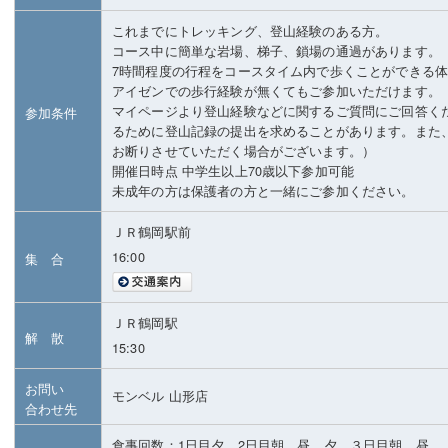
これまでにトレッキング、登山経験のある方。
コース中に簡単な岩場、梯子、鎖場の通過があります。
7時間程度の行程をコースタイム内で歩くことができる
アイゼンでの歩行経験が無くてもご参加いただけます。
マイページより登山経験などに関するご質問にご回答く
参加条件
るために登山記録の提出を求めることがあります。また
お断りさせていただく場合がございます。）
開催日時点 中学生以上70歳以下参加可能
未成年の方は保護者の方と一緒にご参加ください。
ＪＲ鶴岡駅前
16:00
集 合
ＪＲ鶴岡駅
解 散
15:30
お問い
モンベル 山形店
合わせ先
食事回数：1日目夕、2日目朝、昼、夕、３日目朝、昼