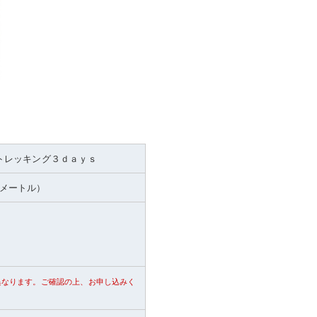
トレッキング３ｄａｙｓ
4メートル）
異なります。ご確認の上、お申し込みく