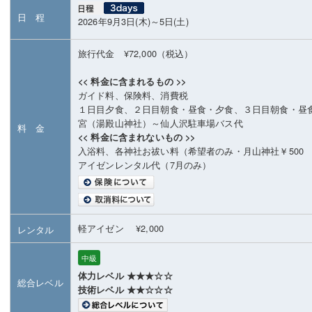
日 程
2026年9月3日(木)～5日(土)
旅行代金 ¥72,000（税込）
<< 料金に含まれるもの >>
ガイド料、保険料、消費税
１日目夕食、２日目朝食・昼食・夕食、３日目朝食・昼
宮（湯殿山神社）～仙人沢駐車場バス代
料 金
<< 料金に含まれないもの >>
入浴料、各神社お祓い料（希望者のみ・月山神社￥500 
アイゼンレンタル代（7月のみ）
軽アイゼン ¥2,000
レンタル
中級
体力レベル ★★★☆☆
総合レベル
技術レベル ★★☆☆☆