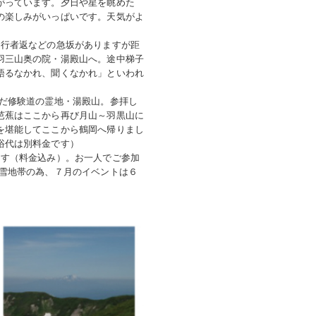
がっています。夕日や星を眺めた
の楽しみがいっぱいです。天気がよ
に行者返などの急坂がありますが距
羽三山奥の院・湯殿山へ。途中梯子
語るなかれ、聞くなかれ」といわれ
んだ修験道の霊地・湯殿山。参拝し
芭蕉はここから再び月山～羽黒山に
を堪能してここから鶴岡へ帰りまし
浴代は別料金です）
ます（料金込み）。お一人でご参加
豪雪地帯の為、７月のイベントは６