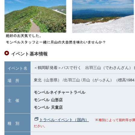
イベント基本情報
＜鶴岡駅発着＞バスで行く 出羽三山（でわさんざん）
イベント名
東北（山形県）
/出羽三山
/月山（がっさん）
（標高198
場 所
モンベルネイチャートラベル
モンベル 山形店
主 催
モンベル 天童店
トラベル･イベント（国内）
種別によって規約等が
種 別
ださい。