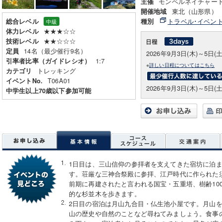
モンベルネイチャー
主催
東北（山形県）
開催地域
トラベル･イベン
総合レベル
種別
中級
★★★☆☆
体力レベル
★★☆☆☆
技術レベル
14名（最少催行9名）
定員
2026年9月3日(木)～5日(土
1:7
引率者比率（ガイドレシオ）
※
詳しい日程についてはこちら
トレッキング
カテゴリ
T06A01
イベントNo.
2026年9月3日(木)～5日(土
中学生以上70歳以下参加可能
1日目は、三山信仰の参拝者を支えてきた宿坊に泊ま
す。荘厳な三神合祭殿に参拝、江戸時代に作られた
前期に再建されたと言われる国宝・五重塔、樹齢10
的な杉並木を歩きます。
2日目の宿泊は月山九合目・仏生池小屋です。月山
山の歴史や自然のことなど尋ねてみましょう。食事