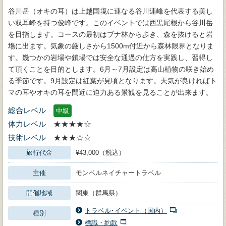
谷川岳（オキの耳）は上越国境に連なる谷川連峰を代表する美し
い双耳峰を持つ俊峰です。このイベントでは西黒尾根から谷川岳
を目指します。コースの最初はブナ林から歩き、森を抜けると岩
場に出ます。気象の厳しさから1500m付近から森林限界となりま
す。幾つかの岩場や鎖場では安全な通過の仕方を実践し、習得し
て頂くことを目的とします。6月～7月設定は高山植物の咲き始め
る季節です。9月設定は紅葉が見頃となります。天気が良ければト
マの耳やオキの耳を間近に迫力ある景観を見ることが出来ます。
総合レベル
中級
体力レベル
★★★★☆
技術レベル
★★★☆☆
旅行代金
¥43,000（税込）
主催
モンベルネイチャートラベル
開催地域
関東（群馬県）
トラベル･イベント（国内）
種別
標識・約款