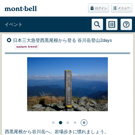
メニュー
ログイン
イベント
日本三大急登西黒尾根から登る 谷川岳登山2days
西黒尾根から谷川岳へ。岩場歩きに慣れましょう。