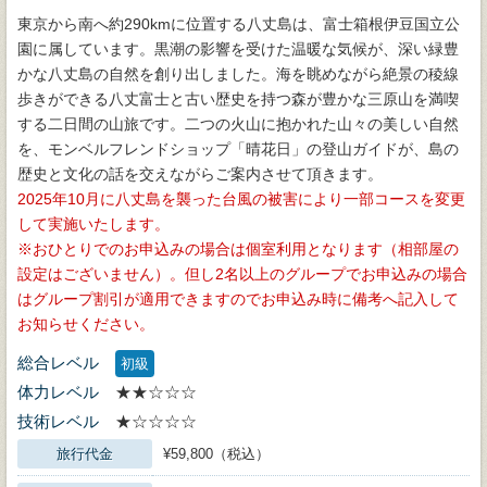
東京から南へ約290kmに位置する八丈島は、富士箱根伊豆国立公
園に属しています。黒潮の影響を受けた温暖な気候が、深い緑豊
かな八丈島の自然を創り出しました。海を眺めながら絶景の稜線
歩きができる八丈富士と古い歴史を持つ森が豊かな三原山を満喫
する二日間の山旅です。二つの火山に抱かれた山々の美しい自然
を、モンベルフレンドショップ「晴花日」の登山ガイドが、島の
歴史と文化の話を交えながらご案内させて頂きます。
2025年10月に八丈島を襲った台風の被害により一部コースを変更
して実施いたします。
おひとりでのお申込みの場合は個室利用となります（相部屋の
設定はございません）。但し2名以上のグループでお申込みの場合
はグループ割引が適用できますのでお申込み時に備考へ記入して
お知らせください。
総合レベル
初級
体力レベル
★★☆☆☆
技術レベル
★☆☆☆☆
旅行代金
¥59,800（税込）