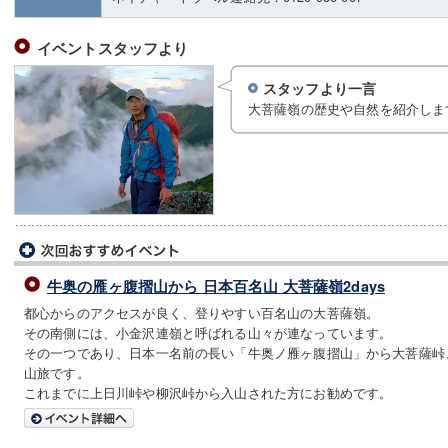
イベントスタッフより
スタッフより一言
大菩薩嶺の歴史や自然を紹介しま
牛奥の雁ヶ腹摺山から 日本百名山 大菩薩嶺2days
都心からのアクセスが良く、登りやすい百名山の大菩薩嶺。
その南側には、小金沢連嶺と呼ばれる山々が連なっています。
その一つであり、日本一名前の長い「牛奥ノ雁ヶ腹摺山」から大菩薩峠
山旅です。
これまでに上日川峠や柳沢峠から入山された方にお勧めです。