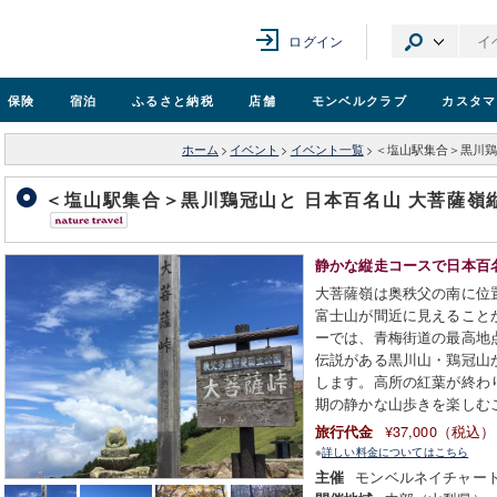
ログイン
保険
宿泊
ふるさと納税
店舗
モンベル
クラブ
カスタマ
ホーム
>
イベント
>
イベント一覧
>
＜塩山駅集合＞黒川鶏冠
＜塩山駅集合＞黒川鶏冠山と 日本百名山 大菩薩嶺縦
静かな縦走コースで日本百
大菩薩嶺は奥秩父の南に位
富士山が間近に見えること
ーでは、青梅街道の最高地
伝説がある黒川山・鶏冠山
します。高所の紅葉が終わ
期の静かな山歩きを楽しむ
¥37,000（税込）
旅行代金
※
詳しい料金についてはこちら
モンベルネイチャー
主催