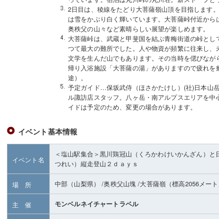
2日目は、稜線をたどり大菩薩嶺山頂を目指します
は雪をかぶり白く輝いています。大菩薩峠付近から
奥秩父の山々など素晴らしい展望が楽しめます。
大菩薩峠は、武蔵と甲斐国を結ぶ青梅街道の峠として
つて最大の難所でした。人や物資が頻繁に往来し、
文学を生んだ山でもあります。その当時を偲びなが
帰り入浴施設「大菩薩の湯」がありますので疲れを
途）。
予定ガイド…保坂武侍（ほさかたけし）(社)日本山
ル諏訪店スタッフ。八ヶ岳・南アルプスエリアを中
イドは予定のため、変更の場合があります。
イベント基本情報
＜塩山駅集合＞黒川鶏冠山（くろかわけいかんざん）と
イベント名
つれい）縦走登山２ｄａｙｓ
中部（山梨県）
/奥秩父山塊
/大菩薩嶺
（標高2056メー
場 所
モンベルネイチャートラベル
主 催