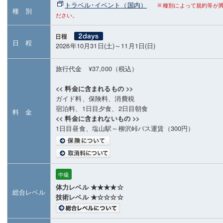
トラベル･イベント（国内）
種別によって規約等が
種 別
ださい。
日 程
2026年10月31日(土)～11月1日(日)
旅行代金 ¥37,000（税込）
<< 料金に含まれるもの >>
ガイド料、保険料、消費税
宿泊料、1日目夕食、2日目朝食
料 金
<< 料金に含まれないもの >>
1日目昼食、塩山駅～柳沢峠バス運賃（300円）
中級
体力レベル ★★★★☆
総合レベル
技術レベル ★☆☆☆☆