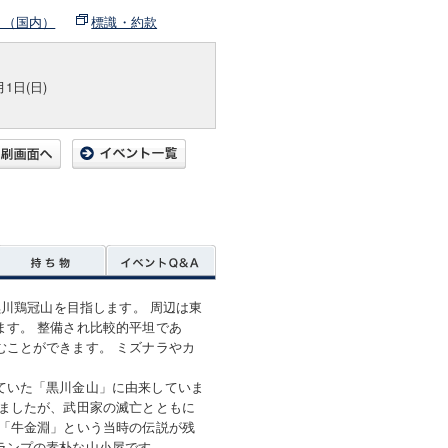
ト（国内）
標識・約款
月1日(日)
黒川鶏冠山を目指します。 周辺は東
ます。 整備され比較的平坦であ
むことができます。 ミズナラやカ
ていた「黒川金山」に由来していま
えましたが、武田家の滅亡とともに
、「牛金淵」という当時の伝説が残
ランプの素朴な山小屋です。