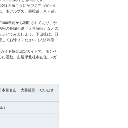
。稜線の向こうにそびえ立つ富士山
は、南アルプス、乗鞍岳、八ヶ岳、
400年前から利用されており、か
未完の長編小説『大菩薩峠』などの
ら歩いてみましょう。下山後は、日
癒してお帰りください（入浴料別
岳ガイド協会認定ガイドで、モンベ
心に活動。山梨県北杜市在住。※ガ
日本百名山 大菩薩嶺（だいぼさ
トル）