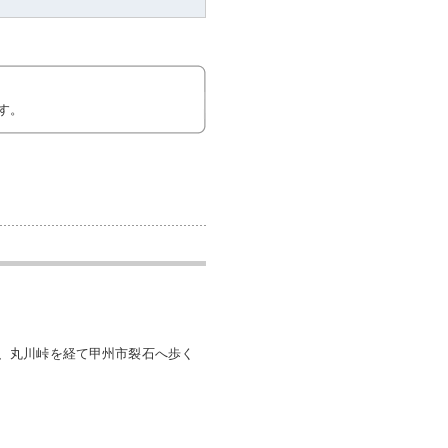
す。
、丸川峠を経て甲州市裂石へ歩く