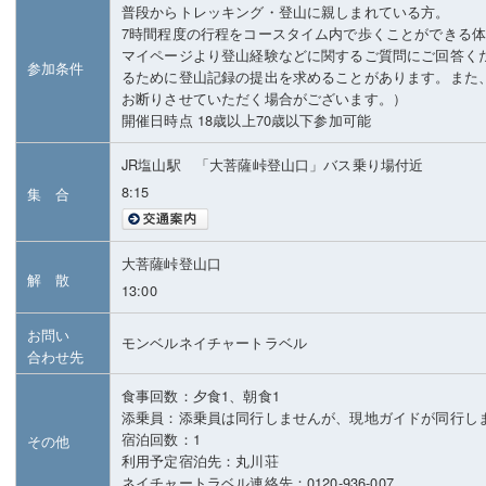
普段からトレッキング・登山に親しまれている方。
7時間程度の行程をコースタイム内で歩くことができる
マイページより登山経験などに関するご質問にご回答く
参加条件
るために登山記録の提出を求めることがあります。また
お断りさせていただく場合がございます。）
開催日時点 18歳以上70歳以下参加可能
JR塩山駅 「大菩薩峠登山口」バス乗り場付近
8:15
集 合
大菩薩峠登山口
解 散
13:00
お問い
モンベルネイチャートラベル
合わせ先
食事回数：夕食1、朝食1
添乗員：添乗員は同行しませんが、現地ガイドが同行し
宿泊回数：1
その他
利用予定宿泊先：丸川荘
ネイチャートラベル連絡先：0120-936-007