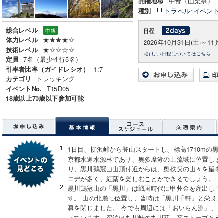
中部（山梨県）
開催地域
トラベル･イベン
種別
総合レベル
中級
★★★★☆
体力レベル
2026年10月31日(土)～11
★☆☆☆☆
技術レベル
※
詳しい日程についてはこちら
7名（最少催行5名）
定員
1:7
引率者比率（ガイドレシオ）
トレッキング
カテゴリ
T15D05
イベントNo.
18歳以上70歳以下参加可能
1日目、柳沢峠から登山スタートし、標高1710mの
京都水道水源林であり、奥多摩湖の上流域に位置し
り、黒川鶏冠山山頂付近からは、奥秩父の山々を望
エデが多く、紅葉を楽しむことができるでしょう。
黒川鶏冠山の「黒川」は戦国時代に甲州金を産出し
す。 山の北麓に位置し、当時は「黒川千軒」と栄
幕を閉じました。 今でも周辺には「おいらん淵」
っています。宿泊は丸川峠の丸川荘。薪ストーブと