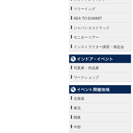
ツリーイング
SEA TO SUMMIT
ジャパンエコトラック
モニターツアー
インストラクター講習・検定会
写真展・作品展
ワークショップ
北海道
東北
関東
中部