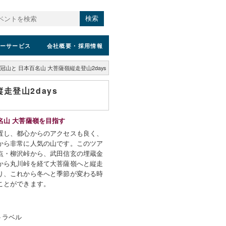
検索
ーサービス
会社概要
・採用情報
山と 日本百名山 大菩薩嶺縦走登山2days
走登山2days
名山 大菩薩嶺を目指す
置し、都心からのアクセスも良く、
から非常に人気の山です。このツア
点・柳沢峠から、武田信玄の埋蔵金
から丸川峠を経て大菩薩嶺へと縦走
り、これから冬へと季節が変わる時
ことができます。
トラベル