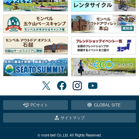
PCサイト
GLOBAL SITE
サイトマップ
© mont-bell Co.,Ltd. All Rights Reserved.