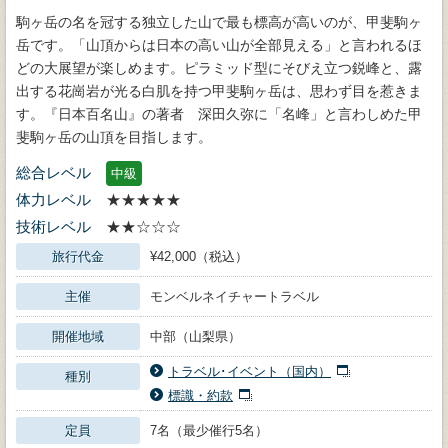
駒ヶ岳の名を冠する独立した山で最も標高が高いのが、甲斐駒ヶ
岳です。「山頂からは日本の高い山が全部見える」と言われるほ
どの大展望が楽しめます。ピラミッド型にそびえ立つ鋭峰と、露
出する花崗岩が光る白肌を持つ甲斐駒ヶ岳は、思わず目を惹きま
す。『日本百名山』の著者 深田久弥に「名峰」と言わしめた甲
斐駒ヶ岳の山頂を目指します。
総合レベル
中級
体力レベル
★★★★★
技術レベル
★★☆☆☆
旅行代金
¥42,000（税込）
主催
モンベルネイチャートラベル
開催地域
中部（山梨県）
トラベル･イベント（国内）
種別
標識・約款
定員
7名（最少催行5名）