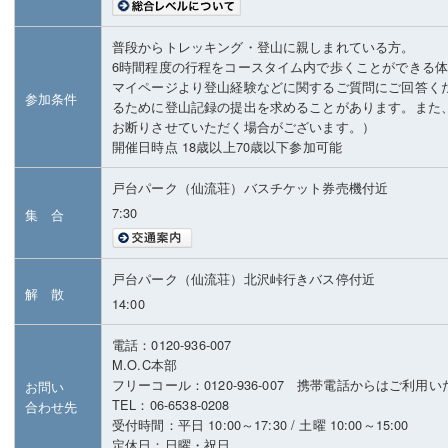
普段からトレッキング・登山に親しまれている方。
6時間程度の行程をコースタイム内で歩くことができる
マイページより登山経験などに関するご質問にご回答く
参加条件
るために登山記録の提出を求めることがあります。また
お断りさせていただく場合がございます。）
開催日時点 18歳以上70歳以下参加可能
戸台パーク（仙流荘）バスチケット券売機付近
7:30
集 合
戸台パーク（仙流荘）北沢峠行きバス停付近
解 散
14:00
電話：0120-936-007
M.O.C本部
フリーコール：0120-936-007 携帯電話からはご利用
お問い
TEL：06-6538-0208
合わせ先
受付時間：平日 10:00～17:30 / 土曜 10:00～15:00
定休日：日曜・祝日