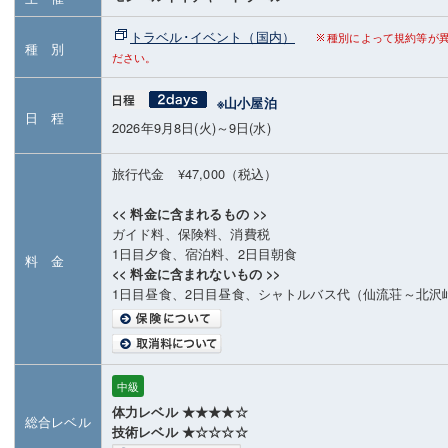
トラベル･イベント（国内）
種別によって規約等が
種 別
ださい。
※山小屋泊
日 程
2026年9月8日(火)～9日(水)
旅行代金 ¥47,000（税込）
<< 料金に含まれるもの >>
ガイド料、保険料、消費税
1日目夕食、宿泊料、2日目朝食
料 金
<< 料金に含まれないもの >>
1日目昼食、2日目昼食、シャトルバス代（仙流荘～北沢峠
中級
体力レベル ★★★★☆
総合レベル
技術レベル ★☆☆☆☆