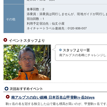
食事回数：2
添乗員：添乗員は同行しませんが、現地ガイドが同行し
宿泊回数：1
その他
利用予定宿泊先：仙丈小屋
ネイチャートラベル連絡先：0120-936-007
イベントスタッフより
スタッフより一言
南アルプスの名峰にチャレンジし
南アルプスの白い鋭峰 日本百名山甲斐駒ヶ岳2days
駒ヶ岳の名を冠する独立した山で最も標高が高いのが、甲斐駒ヶ岳です