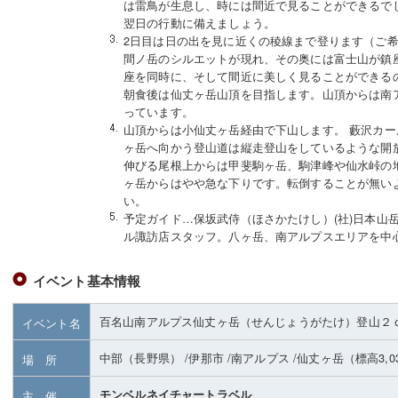
は雷鳥が生息し、時には間近で見ることができるで
翌日の行動に備えましょう。
2日目は日の出を見に近くの稜線まで登ります（ご希
間ノ岳のシルエットが現れ、その奥には富士山が鎮座
座を同時に、そして間近に美しく見ることができる
朝食後は仙丈ヶ岳山頂を目指します。山頂からは南
っています。
山頂からは小仙丈ヶ岳経由で下山します。 藪沢カ
ヶ岳へ向かう登山道は縦走登山をしているような開
伸びる尾根上からは甲斐駒ヶ岳、駒津峰や仙水峠の
ヶ岳からはやや急な下りです。転倒することが無い
い。
予定ガイド…保坂武侍（ほさかたけし）(社)日本山
ル諏訪店スタッフ。八ヶ岳、南アルプスエリアを中
イベント基本情報
百名山南アルプス仙丈ヶ岳（せんじょうがたけ）登山２
イベント名
中部（長野県）
/伊那市
/南アルプス
/仙丈ヶ岳
（標高3,
場 所
モンベルネイチャートラベル
主 催