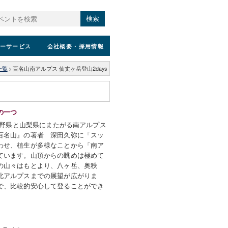
検索
ーサービス
会社概要
・採用情報
一覧
>
百名山南アルプス 仙丈ヶ岳登山2days
の一つ
は長野県と山梨県にまたがる南アルプス
百名山』の著者 深田久弥に「スッ
わせ、植生が多様なことから「南ア
ています。山頂からの眺めは極めて
の山々はもとより、八ヶ岳、奥秩
北アルプスまでの展望が広がりま
で、比較的安心して登ることができ