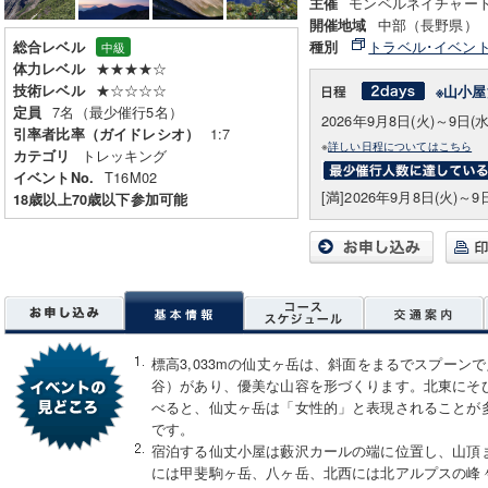
モンベルネイチャー
主催
中部（長野県）
開催地域
トラベル･イベン
総合レベル
種別
中級
★★★★☆
体力レベル
★☆☆☆☆
技術レベル
※山小屋
7名（最少催行5名）
定員
2026年9月8日(火)～9日(水
1:7
引率者比率（ガイドレシオ）
※
詳しい日程についてはこちら
トレッキング
カテゴリ
T16M02
イベントNo.
[満]2026年9月8日(火)～9
18歳以上70歳以下参加可能
標高3,033mの仙丈ヶ岳は、斜面をまるでスプーン
谷）があり、優美な山容を形づくります。北東にそ
べると、仙丈ヶ岳は「女性的」と表現されることが
です。
宿泊する仙丈小屋は藪沢カールの端に位置し、山頂ま
には甲斐駒ヶ岳、八ヶ岳、北西には北アルプスの峰