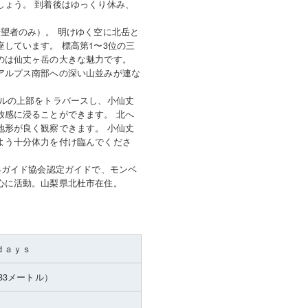
しょう。 到着後はゆっくり休み、
望者のみ）。 明けゆく空に北岳と
しています。 標高第1〜3位の三
のは仙丈ヶ岳の大きな魅力です。
アルプス南部への深い山並みが連な
ールの上部をトラバースし、小仙丈
放感に浸ることができます。 北へ
地形が良く観察できます。 小仙丈
よう十分体力を付け臨んでくださ
岳ガイド協会認定ガイドで、モンベ
心に活動。山梨県北杜市在住。
ｄａｙｓ
033メートル）