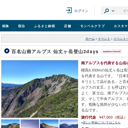
ログイン
保険
宿泊
ふるさと納税
店舗
モンベル
クラブ
カスタマ
ホーム
>
イベント
>
イベント
百名山南アルプス 仙丈ヶ岳登山2days
南アルプスを代表する山岳
標高3,033mの仙丈ヶ岳
を代表する山です。『日本
キリとして品がある」と言
ルプスの女王」とも呼ばれ
よく、富士山、南アルプス
父、そして中央アルプス、
す。危険な箇所が少ないの
る山です。
¥47,000（税込）
旅行代金
※
詳しい料金についてはこちら