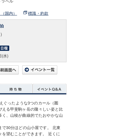
トラベル
ト（国内）
標識・約款
泊
)
日(水)
でえぐったような3つのカール（圏
びえる甲斐駒ヶ岳の隆々しい姿と比
多く、山稜が曲線的でたおやかな山
で30分ほどの山小屋です。 北東
々を望むことができます。 近くに