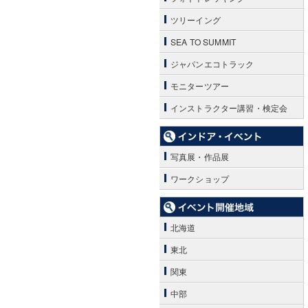
ツリーイング
SEA TO SUMMIT
ジャパンエコトラック
モニターツアー
インストラクター講習・検定会
写真展・作品展
ワークショップ
北海道
東北
関東
中部