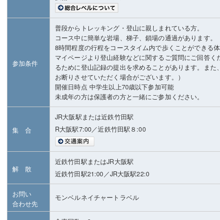
普段からトレッキング・登山に親しまれている方。
コース中に簡単な岩場、梯子、鎖場の通過があります。
8時間程度の行程をコースタイム内で歩くことができる
マイページより登山経験などに関するご質問にご回答く
参加条件
るために登山記録の提出を求めることがあります。また
お断りさせていただく場合がございます。）
開催日時点 中学生以上70歳以下参加可能
未成年の方は保護者の方と一緒にご参加ください。
JR大阪駅または近鉄竹田駅
R大阪駅7:00／近鉄竹田駅８:00
集 合
近鉄竹田駅またはJR大阪駅
解 散
近鉄竹田駅21:00／JR大阪駅22:0
お問い
モンベルネイチャートラベル
合わせ先