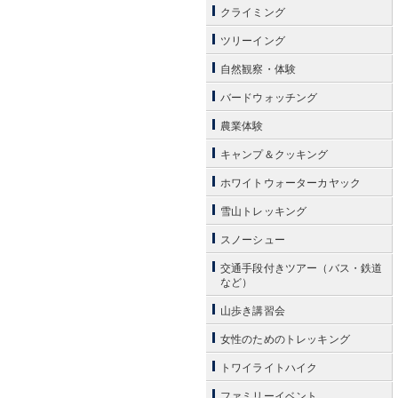
クライミング
ツリーイング
自然観察・体験
バードウォッチング
農業体験
キャンプ＆クッキング
ホワイトウォーターカヤック
雪山トレッキング
スノーシュー
交通手段付きツアー（バス・鉄道
など）
山歩き講習会
女性のためのトレッキング
トワイライトハイク
ファミリーイベント