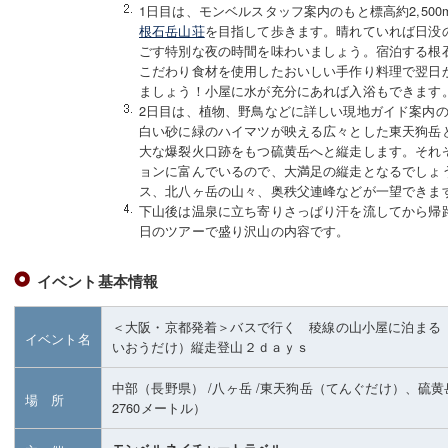
1日目は、モンベルスタッフ案内のもと標高約2,50
根石岳山荘
を目指して歩きます。晴れていれば日没
ごす特別な夜の時間を味わいましょう。宿泊する根
こだわり食材を使用したおいしい手作り料理で翌日
ましょう！小屋に水が充分にあれば入浴もできます
2日目は、植物、野鳥などに詳しい現地ガイド案内
白い砂に緑のハイマツが映える広々とした東天狗岳
大な爆裂火口跡をもつ硫黄岳へと縦走します。それ
ョンに富んでいるので、大満足の縦走となるでしょ
ス、北八ヶ岳の山々、奥秩父連峰などが一望できま
下山後は温泉に立ち寄りさっぱり汗を流してから帰
日のツアーで盛り沢山の内容です。
イベント基本情報
＜大阪・京都発着＞バスで行く 稜線の山小屋に泊まる
イベント名
いおうだけ）縦走登山２ｄａｙｓ
中部（長野県）
/八ヶ岳
/東天狗岳（てんぐだけ）、硫黄
場 所
2760メートル）