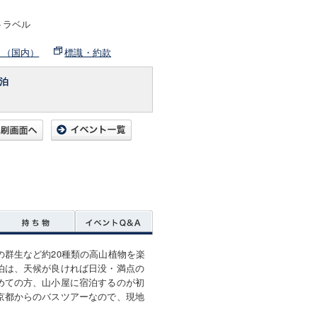
トラベル
ト（国内）
標識・約款
泊
群生など約20種類の高山植物を楽
泊は、天候が良ければ日没・満点の
めての方、山小屋に宿泊するのが初
京都からのバスツアーなので、現地