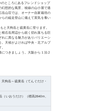
0mのところにあるフレンドショップ
の幻想的な風景、稜線の山小屋で過
石岳山荘では、オーナー自家栽培の
からの縦走登山に備えて英気を養い
。
のもと天狗岳と硫黄岳に登ります。
と根石岳周辺から鋭く切れ落ちる巨
ぞれに異なる魅力がありバリエーシ
う。天候がよければ中央・北アルプ
す。
路につきましょう。大阪から１泊２
 天狗岳～硫黄岳（てんぐだけ・
岳（いおうだけ）
（標高2640m、