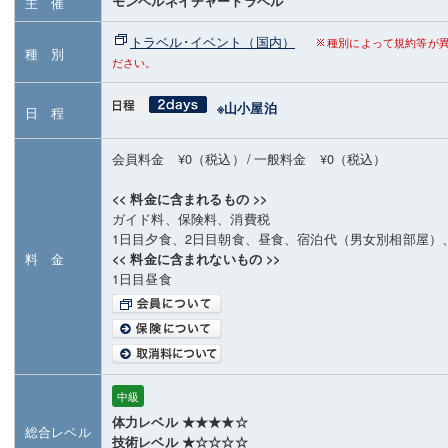
モンベルネイチャートラベル
主 催
トラベル･イベント（国内）
種別によって規約等が
種 別
ださい。
※山小屋泊
日 程
会員料金 ¥0（税込）
/
一般料金 ¥0（税込）
<< 料金に含まれるもの >>
ガイド料、保険料、消費税
1日目夕食、2日目朝食、昼食、宿泊代（男女別相部屋）
料 金
<< 料金に含まれないもの >>
1日目昼食
中級
体力レベル ★★★★☆
総合レベル
技術レベル ★☆☆☆☆