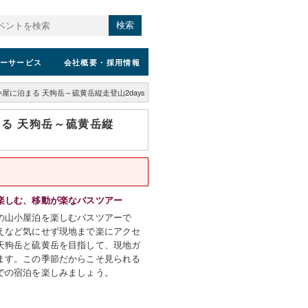
検索
ーサービス
会社概要
・採用情報
屋に泊まる 天狗岳～硫黄岳縦走登山2days
る 天狗岳～硫黄岳縦
楽しむ、移動が楽なバスツアー
の山小屋泊を楽しむバスツアーで
えなど気にせず現地まで楽にアクセ
天狗岳と硫黄岳を目指して、現地ガ
ます。この季節だからこそ見られる
での宿泊を楽しみましょう。