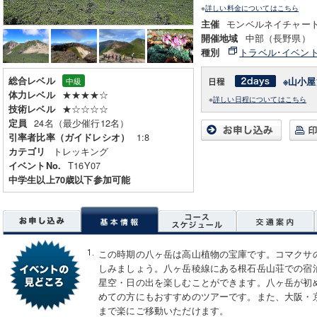
※
詳しい料金についてはこちら
モンベルネイチャー
主催
中部（長野県）
開催地域
トラベル･イベン
種別
総合レベル
※山小屋
中級
★★★★☆
体力レベル
※
詳しい日程についてはこちら
★☆☆☆☆
技術レベル
24名（最少催行12名）
定員
1:8
引率者比率（ガイドレシオ）
トレッキング
カテゴリ
T16Y07
イベントNo.
中学生以上70歳以下参加可能
この時期の八ヶ岳は高山植物の宝庫です。コマクサの
しみましょう。八ヶ岳稜線にある根石岳山荘での宿
星空・日の出を楽しむことができます。八ヶ岳が初
めての方にもおすすめのツアーです。また、大阪・
まで楽にご移動いただけます。