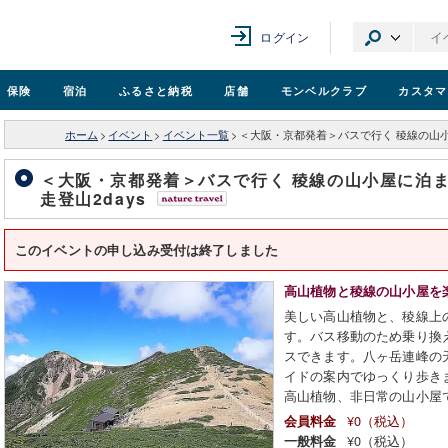
ログイン
保険
宿泊
ふるさと納税
店舗
モンベル
クラブ
カスタマ
ホーム
>
イベント
>
イベント一覧
>
＜大阪・京都発着＞バスで行く 稜線の山小
＜大阪・京都発着＞バスで行く 稜線の山小屋に泊ま
走登山2days
このイベントの申し込み受付は終了しました
高山植物と稜線の山小屋を
美しい高山植物と、稜線上
す。バス移動のため乗り換
スできます。八ヶ岳連峰の
イドの案内でゆっくり歩き
高山植物、非日常の山小屋
¥0（税込）
会員料金
¥0（税込）
一般料金