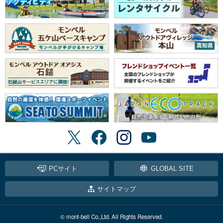
PCサイト
GLOBAL SITE
サイトマップ
© mont-bell Co.,Ltd. All Rights Reserved.