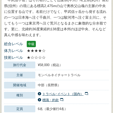
県(信州）の境にある標高2,475mの山で奥秩父山魂の主脈の中央
に位置する山です。名前だけでなく、甲武信ヶ岳から発する流れ
の一つは日本海へ注ぐ千曲川、一つは駿河湾へ注ぐ富士川に、そ
してもう一つは東京湾へ注ぐ荒川となるまさに象徴的な分水嶺で
す。更に、北緯約36度東経約138度は本州のほぼ中央、そんなど
真ん中感を味わえます。
総合レベル
中級
体力レベル
★★★★☆
技術レベル
★☆☆☆☆
旅行代金
¥58,000（税込）
主催
モンベルネイチャートラベル
開催地域
中部（長野県）
トラベル･イベント（国内）
種別
標識・約款
定員
6名（最少催行4名）