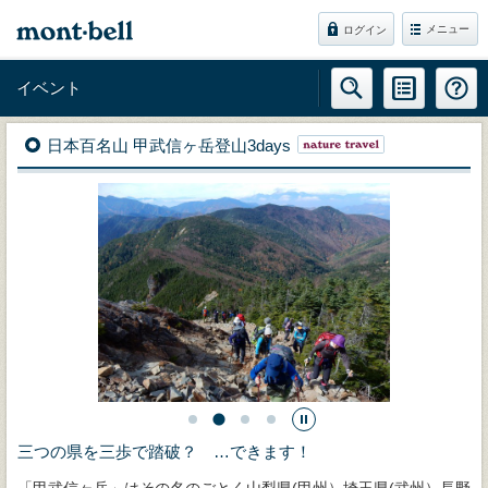
メニュー
ログイン
イベント
日本百名山 甲武信ヶ岳登山3days
三つの県を三歩で踏破？ …できます！
「甲武信ヶ岳」はその名のごとく山梨県(甲州）埼玉県(武州）長野