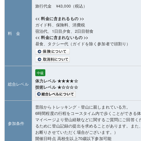
旅行代金 ¥43,000（税込）
<< 料金に含まれるもの >>
ガイド料、保険料、消費税
宿泊代、1日目夕食、2日目朝食
料 金
<< 料金に含まれないもの >>
昼食、タクシー代（ガイドを除く参加者で頭割り）
中級
体力レベル ★★★★☆
総合レベル
技術レベル ★☆☆☆☆
普段からトレッキング・登山に親しまれている方。
6時間程度の行程をコースタイム内で歩くことができる
マイページより登山経験などに関するご質問にご回答く
参加条件
るために登山記録の提出を求めることがあります。また
お断りさせていただく場合がございます。）
開催日時点 高校生以上70歳以下参加可能