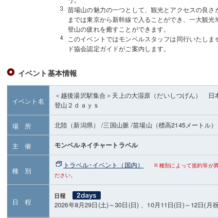
苗場山の魅力の一つとして、観光とアクセスの良さ
までは東京から新幹線で入ることができ、一大観光
登山の疲れを癒すことができます。
このイベントではモンベルスタッフは同行いたしま
ド協会認定ガイドがご案内します。
イベント基本情報
＜越後湯沢駅集合＞天上の大湿原（だいしつげん） 日
イベント名
登山２ｄａｙｓ
北陸（新潟県）
/三国山脈
/苗場山
（標高2145メートル）
場 所
モンベルネイチャートラベル
主 催
トラベル･イベント（国内）
種別によって規約等が
種 別
ださい。
日 程
2026年8月29日(土)～30日(日) 、10月11日(日)～12日(月祝