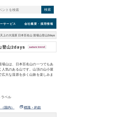
検索
ーサービス
会社概要
・採用情報
上の大湿原 日本百名山 苗場山登山2days
登山2days
苗場山は、日本百名山の一つでもあ
く人気のある山です。山頂の山小屋
で広大な湿原を歩く山旅を楽しみま
トラベル
ト（国内）
標識・約款