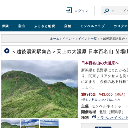
ログイン
保険
宿泊
ふるさと納税
店舗
モンベル
クラブ
カスタマ
ホーム
>
イベント
>
イベント一覧
>
＜越後湯沢駅集合＞天
＜越後湯沢駅集合＞天上の大湿原 日本百名山 苗場山
日本百名山の大湿原へ
新潟県と長野県にまたがる
り、関東よりアクセスも良
に泊まり、余裕のある行程
しょう。
¥43,000（税込）
旅行代金
※
詳しい料金についてはこちら
モンベルネイチャー
主催
北陸（新潟県）
開催地域
トラベル･イベン
種別