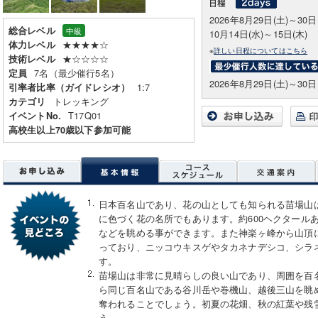
2026年8月29日(土)～30日
総合レベル
中級
10月14日(水)～15日(木)
★★★★☆
体力レベル
※
詳しい日程についてはこちら
★☆☆☆☆
技術レベル
7名（最少催行5名）
定員
2026年8月29日(土)～30日
1:7
引率者比率（ガイドレシオ）
トレッキング
カテゴリ
T17Q01
イベントNo.
高校生以上70歳以下参加可能
日本百名山であり、花の山としても知られる苗場山
に色づく花の名所でもあります。約600ヘクタール
などを眺める事ができます。また神楽ヶ峰から山頂
っており、ニッコウキスゲやタカネナデシコ、シラ
す。
苗場山は非常に見晴らしの良い山であり、周囲を百
ら同じ百名山である谷川岳や巻機山、越後三山を眺
奪われることでしょう。初夏の花畑、秋の紅葉や残
う。