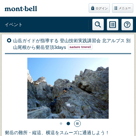
メニュー
ログイン
イベント
山岳ガイドが指導する 登山技術実践講習会 北アルプス 別
山尾根から剱岳登頂3days
剱岳の難所・縦這、横這をスムーズに通過しよう！