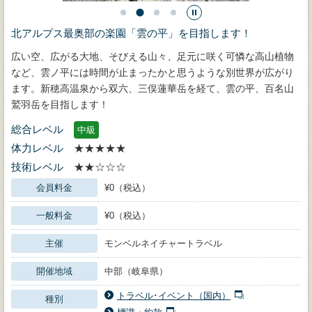
北アルプス最奥部の楽園「雲の平」を目指します！
広い空、広がる大地、そびえる山々、足元に咲く可憐な高山植物
など、雲ノ平には時間が止まったかと思うような別世界が広がり
ます。新穂高温泉から双六、三俣蓮華岳を経て、雲の平、百名山
鷲羽岳を目指します！
総合レベル
中級
体力レベル
★★★★★
技術レベル
★★☆☆☆
会員料金
¥0（税込）
一般料金
¥0（税込）
主催
モンベルネイチャートラベル
開催地域
中部（岐阜県）
トラベル･イベント（国内）
種別