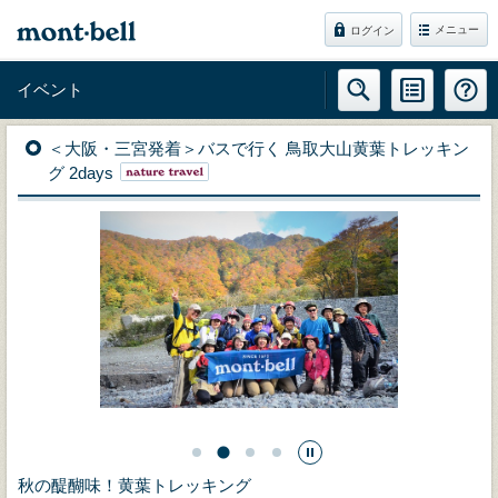
メニュー
ログイン
イベント
＜大阪・三宮発着＞バスで行く 鳥取大山黄葉トレッキン
グ 2days
秋の醍醐味！黄葉トレッキング