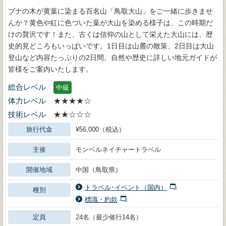
ブナの木が黄葉に染まる百名山「鳥取大山」をご一緒に歩きませ
んか？黄色や紅に色づいた葉が大山を染める様子は、この時期だ
けの贅沢です！また、古くは信仰の山として栄えた大山には、歴
史的見どころもいっぱいです。1日目は山麓の散策、2日目は大山
登山など内容たっぷりの2日間。自然や歴史に詳しい地元ガイドが
皆様をご案内いたします。
総合レベル
中級
体力レベル
★★★★☆
技術レベル
★★☆☆☆
旅行代金
¥56,000（税込）
主催
モンベルネイチャートラベル
開催地域
中国（鳥取県）
トラベル･イベント（国内）
種別
標識・約款
定員
24名（最少催行14名）