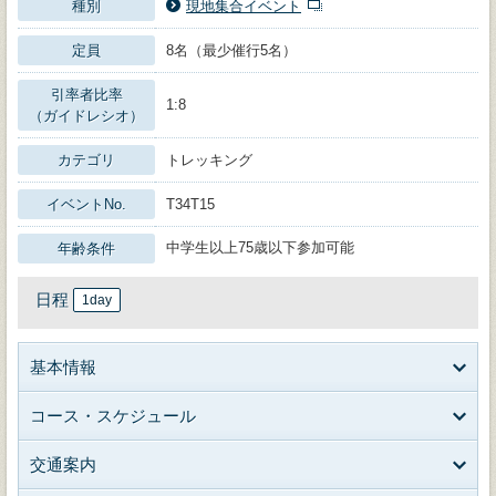
種別
現地集合イベント
定員
8名（最少催行5名）
引率者比率
1:8
（ガイドレシオ）
カテゴリ
トレッキング
イベントNo.
T34T15
中学生以上75歳以下参加可能
年齢条件
日程
1day
基本情報
コース・スケジュール
交通案内