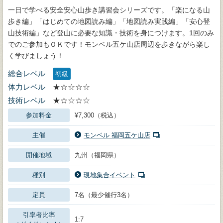
一日で学べる安全安心山歩き講習会シリーズです。「楽になる山
歩き編」「はじめての地図読み編」「地図読み実践編」「安心登
山技術編」など登山に必要な知識・技術を身につけます。1回のみ
でのご参加もＯＫです！モンベル五ケ山店周辺を歩きながら楽し
く学びましょう！
総合レベル
初級
体力レベル
★☆☆☆☆
技術レベル
★☆☆☆☆
参加料金
¥7,300（税込）
主催
モンベル 福岡五ケ山店
開催地域
九州（福岡県）
種別
現地集合イベント
定員
7名（最少催行3名）
引率者比率
1:7