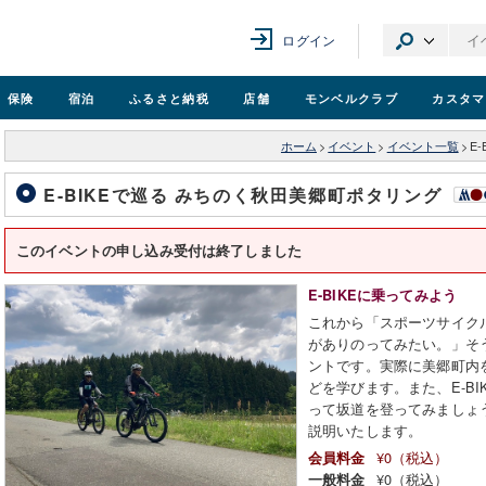
ログイン
保険
宿泊
ふるさと納税
店舗
モンベル
クラブ
カスタマ
ホーム
>
イベント
>
イベント一覧
>
E
E-BIKEで巡る みちのく秋田美郷町ポタリング
このイベントの申し込み受付は終了しました
E-BIKEに乗ってみよう
これから「スポーツサイクル
がありのってみたい。」そ
ントです。実際に美郷町内
どを学びます。また、E-B
って坂道を登ってみましょ
説明いたします。
¥0（税込）
会員料金
¥0（税込）
一般料金