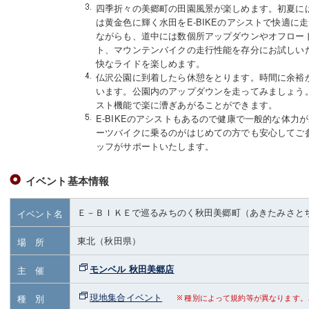
四季折々の美郷町の田園風景が楽しめます。初夏に
は黄金色に輝く水田をE-BIKEのアシストで快適に
ながらも、道中には数個所アップダウンやオフロードの
ト、マウンテンバイクの走行性能を存分にお試しい
快なライドを楽しめます。
仏沢公園に到着したら休憩をとります。時間に余裕
います。公園内のアップダウンを走ってみましょう。斜
スト機能で楽に漕ぎあがることができます。
E-BIKEのアシストもあるので健康で一般的な体力
ーツバイクに乗るのがはじめての方でも安心してご
ッフがサポートいたします。
イベント基本情報
Ｅ－ＢＩＫＥで巡るみちのく秋田美郷町（あきたみさと
イベント名
東北（秋田県）
場 所
モンベル 秋田美郷店
主 催
現地集合イベント
種 別
種別によって規約等が異なります。