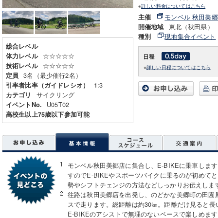
※
詳しい料金についてはこちら
モンベル 秋田美
主催
東北（秋田県）
開催地域
現地集合イベント
種別
総合レベル
☆☆☆☆☆
体力レベル
☆☆☆☆☆
技術レベル
※
詳しい日程についてはこちら
3名（最少催行2名）
定員
1:3
引率者比率（ガイドレシオ）
サイクリング
カテゴリ
U05T02
イベントNo.
高校生以上75歳以下参加可能
モンベル秋田美郷店に集合し、E-BIKEに乗車しま
すのでE-BIKEやスポーツバイクに乗るのが初めて
勢やシフトチェンジの方法などしっかりお伝えしま
往路は秋田美郷店を出発し、のどかな美郷町の田園
スで走ります。総距離は約30㎞。距離だけ見ると長
E-BIKEのアシストで無理のないペースで楽しめま