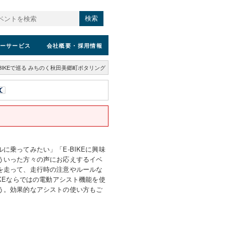
検索
ーサービス
会社概要
・採用情報
-BIKEで巡る みちのく秋田美郷町ポタリング
に乗ってみたい」「E-BIKEに興味
ういった方々の声にお応えするイベ
を走って、走行時の注意やルールな
IKEならではの電動アシスト機能を使
う。効果的なアシストの使い方もご