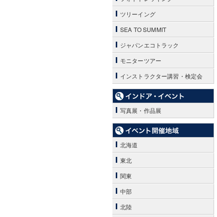
ツリーイング
SEA TO SUMMIT
ジャパンエコトラック
モニターツアー
インストラクター講習・検定会
写真展・作品展
北海道
東北
関東
中部
北陸