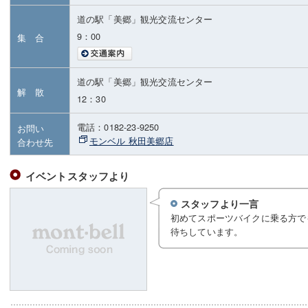
道の駅「美郷」観光交流センター
9：00
集 合
道の駅「美郷」観光交流センター
解 散
12：30
電話：0182-23-9250
お問い
モンベル 秋田美郷店
合わせ先
イベントスタッフより
スタッフより一言
初めてスポーツバイクに乗る方で
待ちしています。