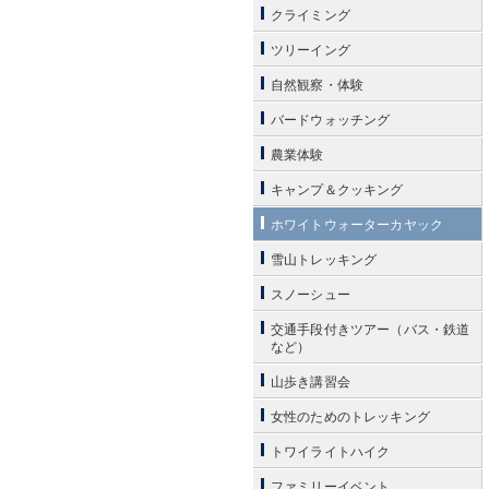
クライミング
ツリーイング
自然観察・体験
バードウォッチング
農業体験
キャンプ＆クッキング
ホワイトウォーターカヤック
雪山トレッキング
スノーシュー
交通手段付きツアー（バス・鉄道
など）
山歩き講習会
女性のためのトレッキング
トワイライトハイク
ファミリーイベント