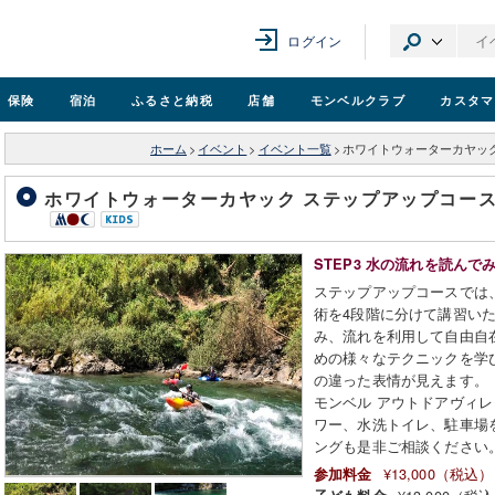
ログイン
保険
宿泊
ふるさと納税
店舗
モンベル
クラブ
カスタマ
ホーム
>
イベント
>
イベント一覧
>
ホワイトウォーターカヤック
ホワイトウォーターカヤック ステップアップコースS
STEP3 水の流れを読んで
ステップアップコースでは
術を4段階に分けて講習いた
み、流れを利用して自由自
めの様々なテクニックを学
の違った表情が見えます。
モンベル アウトドアヴィ
ワー、水洗トイレ、駐車場
ングも是非ご相談ください
¥13,000（税込）
参加料金