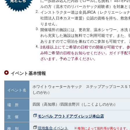
に一歩踏み込んだ内容でロールにも挑戦！ ※STEP
ルの方（流水でのリバーカヤック経験者）を対象と
インストラクター達は全員JRCA（レクリエーショナ
社団法人日本カヌー連盟）公認の資格を持ち、救急
りません。
開催場所の施設には、更衣室、温水シャワー、水洗
れら充実した施設は無料でご利用可能です。また、
ありますのでご宿泊を兼ねてのご参加も可能です。 
2名様以上にてご希望の日程での開催が可能です。
み時ご希望の日程をお知らせください。ガイド手配
ざいます。予めご了承ください。
イベント基本情報
ホワイトウォーターカヤック ステップアップコースＳ
イベント名
しのがわ）
四国（高知県）
/四国吉野川（しこくよしのがわ）
場 所
モンベル アウトドアヴィレッジ本山店
主 催
現地集合イベント
種 別
種別によって規約等が異なります。