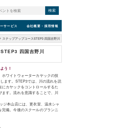
検索
ーサービス
会社概要
・採用情報
 ステップアップコースSTEP3 四国吉野川
TEP3 四国吉野川
みよう！
、ホワイトウォーターカヤックの技
します。STEP3では、川の流れを読
在にカヤックをコントロールするた
びます。流れを意識することで、川
レッジ本山店には、更衣室、温水シャ
を完備。今後のスクールのプランニ
。