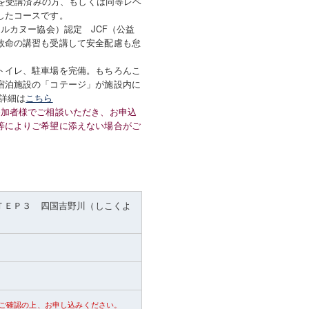
2を受講済みの方、もしくは同等レベ
したコースです。
ルカヌー協会）認定 JCF（公益
救命の講習も受講して安全配慮も怠
トイレ、駐車場を完備。もちろんこ
宿泊施設の「コテージ」が施設内に
詳細は
こちら
参加者様でご相談いただき、お申込
等によりご希望に添えない場合がご
ＴＥＰ３ 四国吉野川（しこくよ
ご確認の上、お申し込みください。