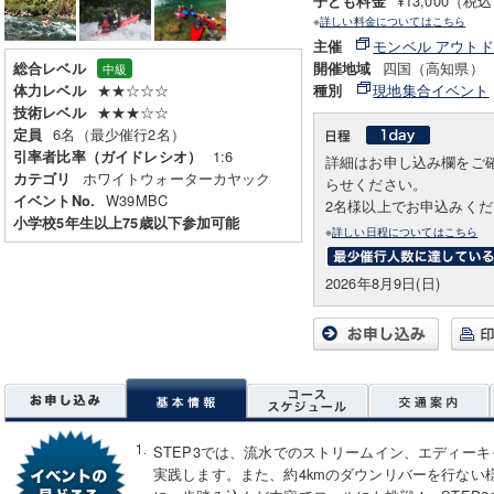
¥13,000（税
子ども料金
※
詳しい料金についてはこちら
モンベル アウト
主催
四国（高知県）
総合レベル
開催地域
中級
★★☆☆☆
現地集合イベント
体力レベル
種別
★★★☆☆
技術レベル
6名（最少催行2名）
定員
1:6
引率者比率（ガイドレシオ）
詳細はお申し込み欄をご
ホワイトウォーターカヤック
カテゴリ
らせください。
W39MBC
イベントNo.
2名様以上でお申込みく
小学校5年生以上75歳以下参加可能
※
詳しい日程についてはこちら
2026年8月9日(日)
STEP3では、流水でのストリームイン、エディー
実践します。また、約4kmのダウンリバーを行ない