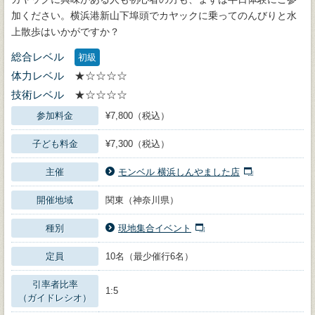
加ください。横浜港新山下埠頭でカヤックに乗ってのんびりと水
上散歩はいかがですか？
総合レベル
初級
体力レベル
★☆☆☆☆
技術レベル
★☆☆☆☆
参加料金
¥7,800（税込）
子ども料金
¥7,300（税込）
主催
モンベル 横浜しんやました店
開催地域
関東（神奈川県）
種別
現地集合イベント
定員
10名（最少催行6名）
引率者比率
1:5
（ガイドレシオ）