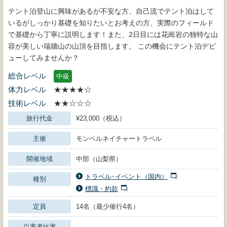
テント泊登山に興味があるが不安な方、自己流でテント泊はして
いるがしっかり基礎を知りたいとお考えの方、実際のフィールド
で基礎から丁寧に説明します！また、2日目には花崗岩の独特な山
容が美しい瑞牆山の山頂を目指します。 この機会にテント泊デビ
ューしてみませんか？
総合レベル
中級
体力レベル
★★★★☆
技術レベル
★★☆☆☆
旅行代金
¥23,000（税込）
主催
モンベルネイチャートラベル
開催地域
中部（山梨県）
トラベル･イベント（国内）
種別
標識・約款
定員
14名（最少催行4名）
引率者比率