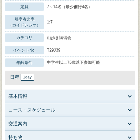
定員
7～14名（最少催行4名）
引率者比率
1:7
（ガイドレシオ）
カテゴリ
山歩き講習会
イベントNo.
T29J39
中学生以上75歳以下参加可能
年齢条件
日程
1day
基本情報
コース・スケジュール
交通案内
持ち物