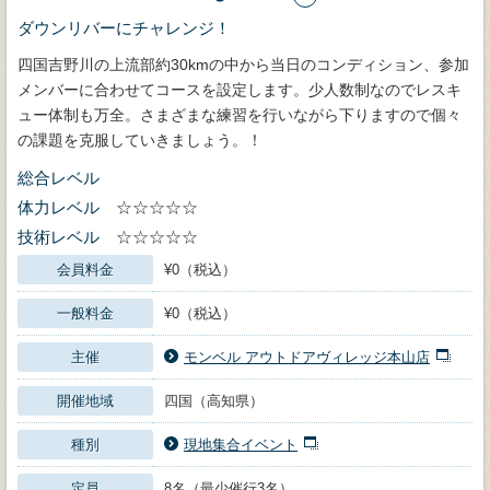
ダウンリバーにチャレンジ！
四国吉野川の上流部約30kmの中から当日のコンディション、参加
メンバーに合わせてコースを設定します。少人数制なのでレスキ
ュー体制も万全。さまざまな練習を行いながら下りますので個々
の課題を克服していきましょう。！
総合レベル
体力レベル
☆☆☆☆☆
技術レベル
☆☆☆☆☆
会員料金
¥0（税込）
一般料金
¥0（税込）
主催
モンベル アウトドアヴィレッジ本山店
開催地域
四国（高知県）
種別
現地集合イベント
定員
8名（最少催行3名）