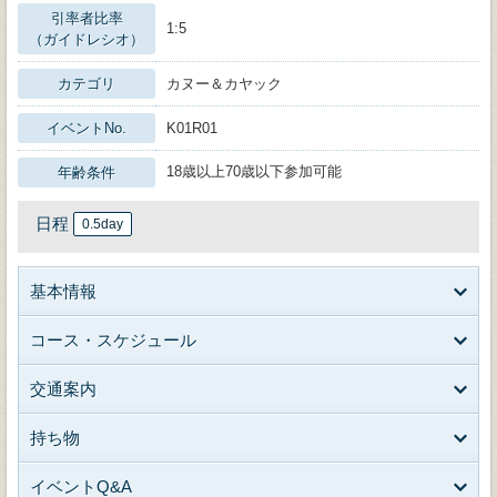
引率者比率
1:5
（ガイドレシオ）
カテゴリ
カヌー＆カヤック
イベントNo.
K01R01
18歳以上70歳以下参加可能
年齢条件
日程
0.5day
基本情報
コース・スケジュール
交通案内
持ち物
イベントQ&A