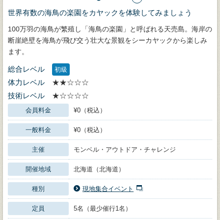
世界有数の海鳥の楽園をカヤックを体験してみましょう
100万羽の海鳥が繁殖し「海鳥の楽園」と呼ばれる天売島。海岸の
断崖絶壁を海鳥が飛び交う壮大な景観をシーカヤックから楽しみ
ます。
総合レベル
初級
体力レベル
★★☆☆☆
技術レベル
★☆☆☆☆
会員料金
¥0（税込）
一般料金
¥0（税込）
主催
モンベル・アウトドア・チャレンジ
開催地域
北海道（北海道）
種別
現地集合イベント
定員
5名（最少催行1名）