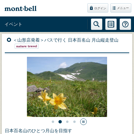
メニュー
ログイン
イベント
＜山形店発着＞バスで行く 日本百名山 月山縦走登山
日本百名山のひとつ月山を目指す