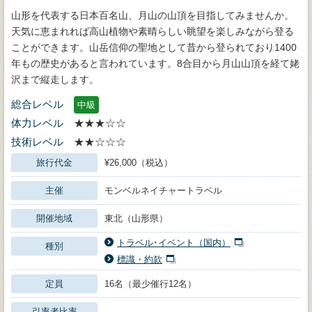
山形を代表する日本百名山、月山の山頂を目指してみませんか。
天気に恵まれれば高山植物や素晴らしい眺望を楽しみながら登る
ことができます。山岳信仰の聖地として昔から登られており1400
年もの歴史があると言われています。8合目から月山山頂を経て姥
沢まで縦走します。
総合レベル
中級
体力レベル
★★★☆☆
技術レベル
★★☆☆☆
旅行代金
¥26,000（税込）
主催
モンベルネイチャートラベル
開催地域
東北（山形県）
トラベル･イベント（国内）
種別
標識・約款
定員
16名（最少催行12名）
引率者比率