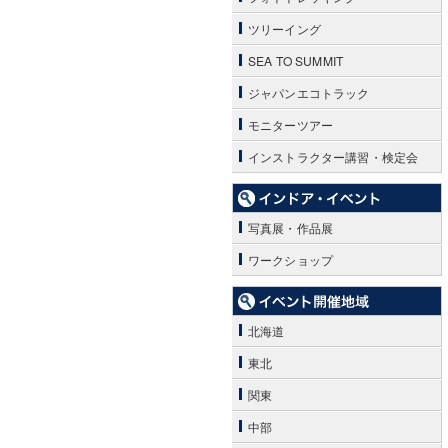
ツリーイング
SEA TO SUMMIT
ジャパンエコトラック
モニターツアー
インストラクター講習・検定会
写真展・作品展
ワークショップ
北海道
東北
関東
中部