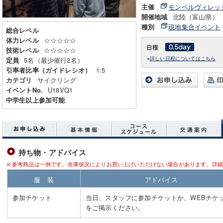
モンベルヴィレッ
主催
北陸（富山県）
開催地域
現地集合イベント
種別
総合レベル
☆☆☆☆☆
体力レベル
☆☆☆☆☆
技術レベル
※
詳しい日程についてはこちら
5名（最少催行2名）
定員
1:5
引率者比率（ガイドレシオ）
サイクリング
カテゴリ
U18VQ1
イベントNo.
中学生以上参加可能
持ち物・アドバイス
参考商品は一例です。在庫状況によりお買い上げいただけない場合があります。詳細
服 装
アドバイス
参加チケット
当日、スタッフに参加チケットか、WEBチケ
をご掲示ください。