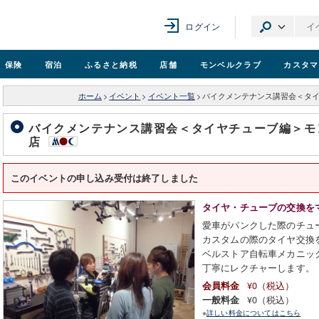
ログイン
保険
宿泊
ふるさと納税
店舗
モンベル
クラブ
カスタマ
ホーム
>
イベント
>
イベント一覧
>
バイクメンテナンス講習会＜タ
バイクメンテナンス講習会＜タイヤチューブ編＞モ
店
このイベントの申し込み受付は終了しました
タイヤ・チューブの交換を
愛車がパンクした際のチュ
カスタムの際のタイヤ交換
ベルストア自転車メカニッ
丁寧にレクチャーします。
¥0（税込）
会員料金
¥0（税込）
一般料金
※
詳しい料金についてはこちら