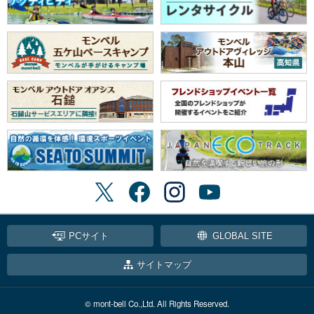
PCサイト
GLOBAL SITE
サイトマップ
© mont-bell Co.,Ltd. All Rights Reserved.