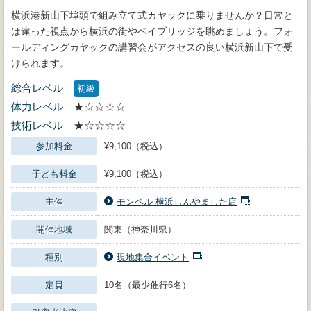
横浜港新山下埠頭で組み立て式カヤックに乗りませんか？日常と
は違った視点から横浜の街やベイブリッジを眺めましょう。フォ
ールディングカヤックの講習会がアクセスの良い横浜新山下で受
けられます。
総合レベル
初級
体力レベル
★☆☆☆☆
技術レベル
★☆☆☆☆
参加料金
¥9,100（税込）
子ども料金
¥9,100（税込）
主催
モンベル 横浜しんやました店
開催地域
関東（神奈川県）
種別
現地集合イベント
定員
10名（最少催行6名）