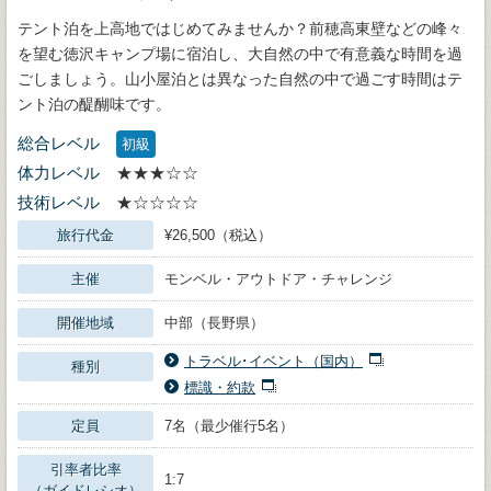
テント泊を上高地ではじめてみませんか？前穂高東壁などの峰々
を望む徳沢キャンプ場に宿泊し、大自然の中で有意義な時間を過
ごしましょう。山小屋泊とは異なった自然の中で過ごす時間はテ
ント泊の醍醐味です。
総合レベル
初級
体力レベル
★★★☆☆
技術レベル
★☆☆☆☆
旅行代金
¥26,500（税込）
主催
モンベル・アウトドア・チャレンジ
開催地域
中部（長野県）
トラベル･イベント（国内）
種別
標識・約款
定員
7名（最少催行5名）
引率者比率
1:7
（ガイドレシオ）