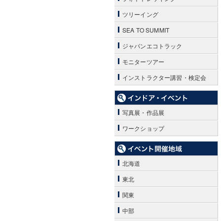
ツリーイング
SEA TO SUMMIT
ジャパンエコトラック
モニターツアー
インストラクター講習・検定会
写真展・作品展
ワークショップ
北海道
東北
関東
中部