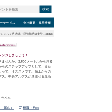
検索
ーサービス
会社概要
・採用情報
ンジ八ヶ岳 赤岳・阿弥陀岳縦走登山2days
レンジしましょう！
ませんか。2,800メートルから見る
からのステップアップとして、また
とって、オススメです。頂上からの
プス、中央アルプスが見渡せる最高
トラベル
ト（国内）
標識・約款