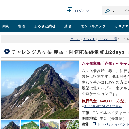
ログイン
保険
宿泊
ふるさと納税
店舗
モンベル
クラブ
カスタマ
ホーム
>
イベント
>
イベント一覧
>
チャレ
チャレンジ八ヶ岳 赤岳・阿弥陀岳縦走登山2days
八ヶ岳主峰「赤岳」へチャ
八ヶ岳最高峰「赤岳」に行き
景色は格別です。低山歩き
南八ヶ岳がはじめての方に
展望は北アルプス、南アル
のロケーションです。
¥48,000（税込）
旅行代金
※
詳しい料金についてはこちら
モンベルネイチャー
主催
中部（長野県）
開催地域
トラベル･イベン
種別