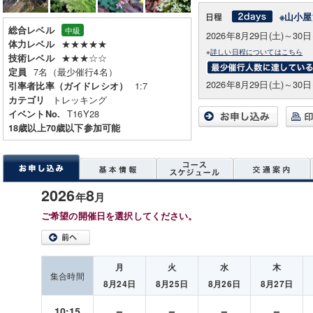
※山小屋
総合レベル
中級
2026年8月29日(土)～30日
★★★★★
体力レベル
※
詳しい日程についてはこちら
★★★☆☆
技術レベル
7名（最少催行4名）
定員
2026年8月29日(土)～30日
1:7
引率者比率（ガイドレシオ）
トレッキング
カテゴリ
T16Y28
イベントNo.
18歳以上70歳以下参加可能
2026
8
年
月
ご希望の開催日を選択してください。
月
火
水
木
集合時間
8月24日
8月25日
8月26日
8月27日
－
－
－
－
10:15