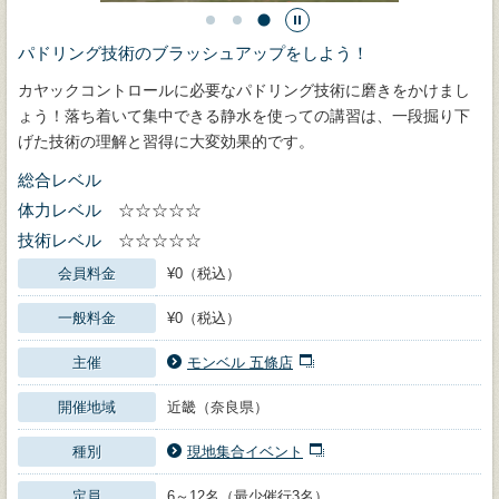
パドリング技術のブラッシュアップをしよう！
カヤックコントロールに必要なパドリング技術に磨きをかけまし
ょう！落ち着いて集中できる静水を使っての講習は、一段掘り下
げた技術の理解と習得に大変効果的です。
総合レベル
体力レベル
☆☆☆☆☆
技術レベル
☆☆☆☆☆
会員料金
¥0（税込）
一般料金
¥0（税込）
主催
モンベル 五條店
開催地域
近畿（奈良県）
種別
現地集合イベント
定員
6～12名（最少催行3名）