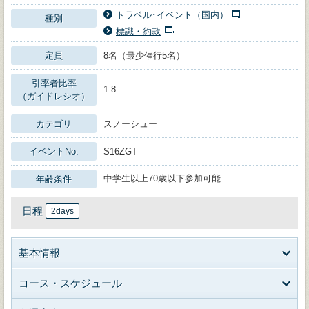
トラベル･イベント（国内）
種別
標識・約款
定員
8名（最少催行5名）
引率者比率
1:8
（ガイドレシオ）
カテゴリ
スノーシュー
イベントNo.
S16ZGT
中学生以上70歳以下参加可能
年齢条件
日程
2days
基本情報
コース・スケジュール