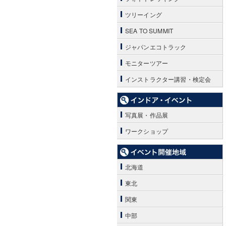
ツリーイング
SEA TO SUMMIT
ジャパンエコトラック
モニターツアー
インストラクター講習・検定会
写真展・作品展
ワークショップ
北海道
東北
関東
中部