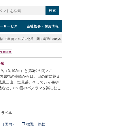
検索
ーサービス
会社概要
・採用情報
名山2座 南アルプス北岳・間ノ岳登山3days
ノ岳
（3,192m）と第3位の間ノ岳
。国内屈指の高峰からは、目の前に聳え
鳳凰三山、塩見岳、そして八ヶ岳や
など、360度のパノラマを楽しむこ
トラベル
ト（国内）
標識・約款