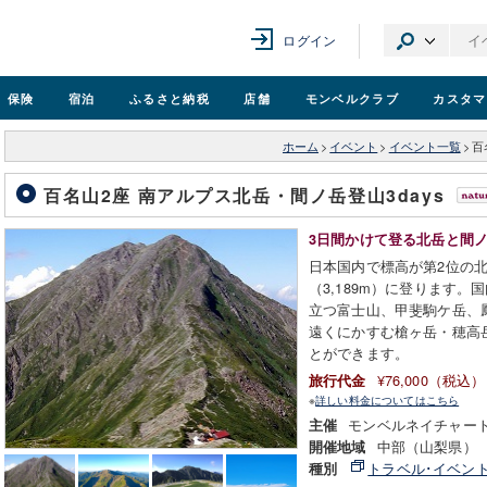
ログイン
保険
宿泊
ふるさと納税
店舗
モンベル
クラブ
カスタマ
ホーム
>
イベント
>
イベント一覧
>
百
百名山2座 南アルプス北岳・間ノ岳登山3days
3日間かけて登る北岳と間
日本国内で標高が第2位の北岳
（3,189m）に登ります
立つ富士山、甲斐駒ケ岳、
遠くにかすむ槍ヶ岳・穂高岳
とができます。
¥76,000（税込）
旅行代金
※
詳しい料金についてはこちら
モンベルネイチャー
主催
中部（山梨県）
開催地域
トラベル･イベン
種別