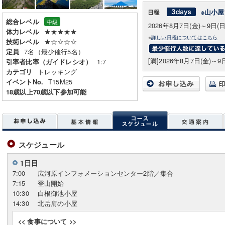
※山小屋
総合レベル
中級
2026年8月7日(金)～9日(日
★★★★★
体力レベル
※
詳しい日程についてはこちら
★☆☆☆☆
技術レベル
7名（最少催行5名）
定員
[満]2026年8月7日(金)～9
1:7
引率者比率（ガイドレシオ）
トレッキング
カテゴリ
T15M25
イベントNo.
18歳以上70歳以下参加可能
スケジュール
1日目
7:00
広河原インフォメーションセンター2階／集合
7:15
登山開始
10:30
白根御池小屋
14:30
北岳肩の小屋
<< 食事について >>