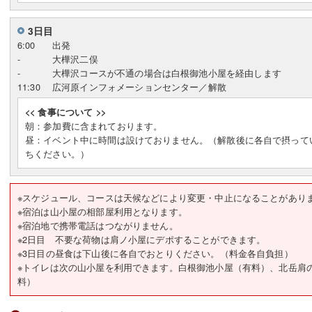
3日目
6:00
出発
-
大樺沢二俣
-
大樺沢コースが不通の場合は白根御池小屋を経由します
11:30
広河原インフォメーションセンター／解散
<< 食事について >>
朝：参加費に含まれております。
昼：イベント中に時間は設けておりません。（解散後に各自で摂って
ちください。）
※スケジュール、コースは天候などにより変更・中止になることがあり
※宿泊は山小屋の相部屋利用となります。
※宿泊地で携帯電話はつながりません。
※2日目 不要な荷物は肩ノ小屋にデポすることができます。
※3日目の昼食は下山後に各自でおとりください。（料金各自負担）
※トイレは次の山小屋を利用できます。白根御池小屋（有料）、北岳肩
料）