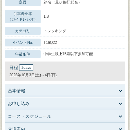
定員
24名（最少催行13名）
引率者比率
1:8
（ガイドレシオ）
カテゴリ
トレッキング
イベントNo.
T16Q22
中学生以上75歳以下参加可能
年齢条件
日程
2days
2026年10月3日(土)～4日(日)
基本情報
お申し込み
コース・スケジュール
交通案内