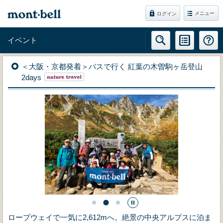
メニュー
ログイン
イベント
＜大阪・京都発着＞バスで行く 紅葉の木曽駒ヶ岳登山
2days
ロープウェイで一気に2,612mへ。絶景の中央アルプスに泊ま