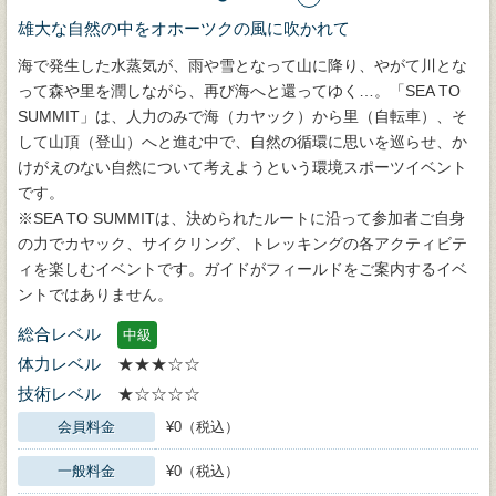
雄大な自然の中をオホーツクの風に吹かれて
海で発生した水蒸気が、雨や雪となって山に降り、やがて川とな
って森や里を潤しながら、再び海へと還ってゆく…。「SEA TO
SUMMIT」は、人力のみで海（カヤック）から里（自転車）、そ
して山頂（登山）へと進む中で、自然の循環に思いを巡らせ、か
けがえのない自然について考えようという環境スポーツイベント
です。
※SEA TO SUMMITは、決められたルートに沿って参加者ご自身
の力でカヤック、サイクリング、トレッキングの各アクティビテ
ィを楽しむイベントです。ガイドがフィールドをご案内するイベ
ントではありません。
総合レベル
中級
体力レベル
★★★☆☆
技術レベル
★☆☆☆☆
会員料金
¥0（税込）
一般料金
¥0（税込）