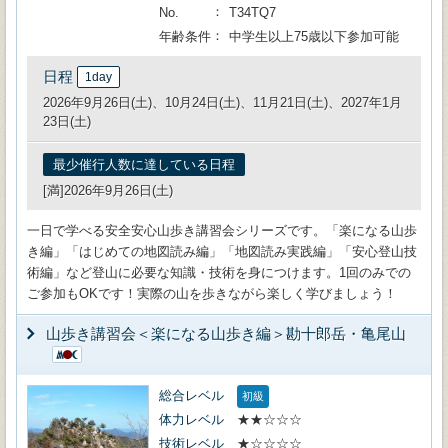
No.
T34TQ7
年齢条件
中学生以上75歳以下参加可能
日程
1day
2026年9月26日(土)、10月24日(土)、11月21日(土)、2027年1月
23日(土)
最少催行人数に達している日程
[満]2026年9月26日(土)
一日で学べる安全安心山歩き講習会シリーズです。「楽になる山歩
き編」「はじめての地図読み編」「地図読み実践編」「安心登山技
術編」など登山に必要な知識・技術を身につけます。1回のみでの
ご参加もOKです！実際の山を歩きながら楽しく学びましょう！
山歩き講習会＜楽になる山歩き編＞勘十郎岳・亀尾山
総合レベル
初級
体力レベル
★★☆☆☆
技術レベル
★☆☆☆☆