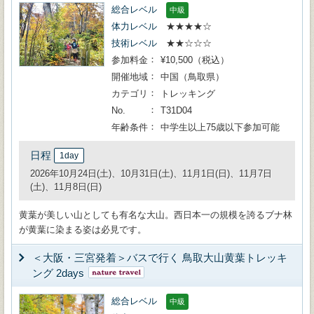
総合レベル
中級
体力レベル
★★★★☆
技術レベル
★★☆☆☆
参加料金
¥10,500（税込）
開催地域
中国（鳥取県）
カテゴリ
トレッキング
No.
T31D04
年齢条件
中学生以上75歳以下参加可能
日程
1day
2026年10月24日(土)、10月31日(土)、11月1日(日)、11月7日
(土)、11月8日(日)
黄葉が美しい山としても有名な大山。西日本一の規模を誇るブナ林
が黄葉に染まる姿は必見です。
＜大阪・三宮発着＞バスで行く 鳥取大山黄葉トレッキ
ング 2days
総合レベル
中級