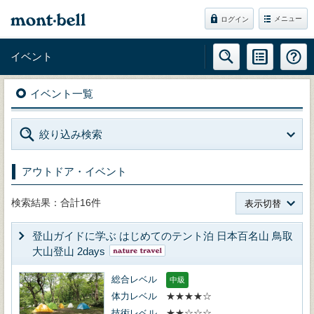
メニュー
ログイン
イベント
イベント一覧
絞り込み検索
アウトドア・イベント
検索結果：合計16件
表示切替
登山ガイドに学ぶ はじめてのテント泊 日本百名山 鳥取
大山登山 2days
総合レベル
中級
体力レベル
★★★★☆
技術レベル
★★☆☆☆