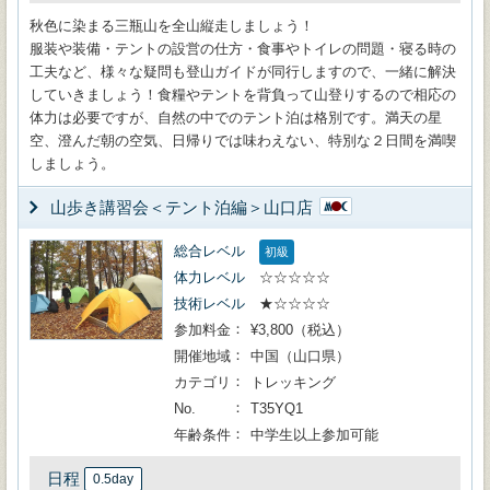
秋色に染まる三瓶山を全山縦走しましょう！
服装や装備・テントの設営の仕方・食事やトイレの問題・寝る時の
工夫など、様々な疑問も登山ガイドが同行しますので、一緒に解決
していきましょう！食糧やテントを背負って山登りするので相応の
体力は必要ですが、自然の中でのテント泊は格別です。満天の星
空、澄んだ朝の空気、日帰りでは味わえない、特別な２日間を満喫
しましょう。
山歩き講習会＜テント泊編＞山口店
総合レベル
初級
体力レベル
☆☆☆☆☆
技術レベル
★☆☆☆☆
参加料金
¥3,800（税込）
開催地域
中国（山口県）
カテゴリ
トレッキング
No.
T35YQ1
年齢条件
中学生以上参加可能
日程
0.5day