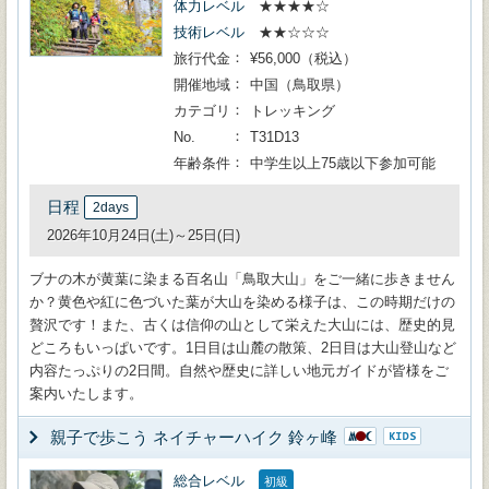
体力レベル
★★★★☆
技術レベル
★★☆☆☆
旅行代金
¥56,000（税込）
開催地域
中国（鳥取県）
カテゴリ
トレッキング
No.
T31D13
年齢条件
中学生以上75歳以下参加可能
日程
2days
2026年10月24日(土)～25日(日)
ブナの木が黄葉に染まる百名山「鳥取大山」をご一緒に歩きません
か？黄色や紅に色づいた葉が大山を染める様子は、この時期だけの
贅沢です！また、古くは信仰の山として栄えた大山には、歴史的見
どころもいっぱいです。1日目は山麓の散策、2日目は大山登山など
内容たっぷりの2日間。自然や歴史に詳しい地元ガイドが皆様をご
案内いたします。
親子で歩こう ネイチャーハイク 鈴ヶ峰
総合レベル
初級