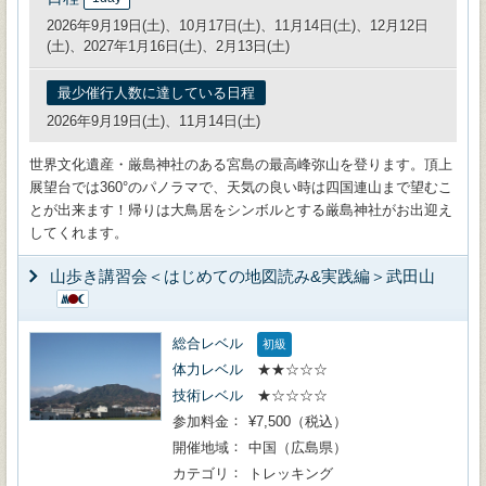
2026年9月19日(土)、10月17日(土)、11月14日(土)、12月12日
(土)、2027年1月16日(土)、2月13日(土)
最少催行人数に達している日程
2026年9月19日(土)、11月14日(土)
世界文化遺産・厳島神社のある宮島の最高峰弥山を登ります。頂上
展望台では360°のパノラマで、天気の良い時は四国連山まで望むこ
とが出来ます！帰りは大鳥居をシンボルとする厳島神社がお出迎え
してくれます。
山歩き講習会＜はじめての地図読み&実践編＞武田山
総合レベル
初級
体力レベル
★★☆☆☆
技術レベル
★☆☆☆☆
参加料金
¥7,500（税込）
開催地域
中国（広島県）
カテゴリ
トレッキング