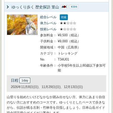
ゆっくり歩く 歴史探訪 篁山
総合レベル
初級
体力レベル
★★☆☆☆
技術レベル
★☆☆☆☆
参加料金
¥9,500（税込）
子供料金
¥9,000（税込）
開催地域
中国（広島県）
カテゴリ
トレッキング
No.
T34U01
年齢条件
小学校5年生以上80歳以下参加可
能
日程
1day
2026年11月8日(日)、11月29日(日)、12月13日(日)
山登りを始めたいけどなかなか踏み出せない方、体力にあまり自信
のない方におすすめのコースです。ゆっくりとしたペースで歩きな
がら、伝説が残る古刹・竹林寺を目指しましょう。日本山岳ガイド
協会認定登山ガイドがご案内します。