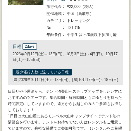
旅行代金
¥22,000（税込）
開催地域
中国（鳥取県）
カテゴリ
トレッキング
No.
T31D15
年齢条件
中学生以上70歳以下参加可能
日程
2days
2026年9月12日(土)～13日(日)、10月3日(土)～4日(日)、10月17
日(土)～18日(日)
最少催行人数に達している日程
[満]2026年9月12日(土)～13日(日)、[満]10月17日(土)～18日(日)
日帰りや小屋泊から、テント泊登山へステップアップをしたい方に
おすすめのツアーです。集合時間・解散時間ともにゆとりを持った
時間設定にしていますので、遠方からお越しの方のご参加もお待ち
しております！
1日目は大山山麓にあるモンベル大山キャンプサイトでテント泊の
講習会を行います。テントをお持ちでない方はレンタルもご用意し
ていますので、身軽な装備でご参加可能です。（レンタルをご希望