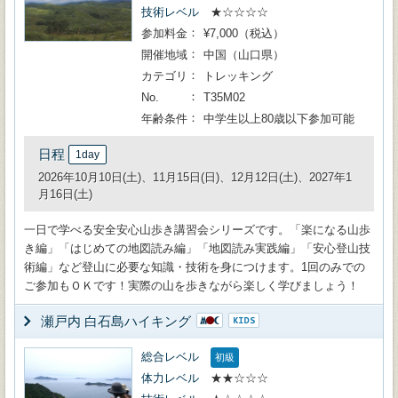
技術レベル
★☆☆☆☆
参加料金
¥7,000（税込）
開催地域
中国（山口県）
カテゴリ
トレッキング
No.
T35M02
年齢条件
中学生以上80歳以下参加可能
日程
1day
2026年10月10日(土)、11月15日(日)、12月12日(土)、2027年1
月16日(土)
一日で学べる安全安心山歩き講習会シリーズです。「楽になる山歩
き編」「はじめての地図読み編」「地図読み実践編」「安心登山技
術編」など登山に必要な知識・技術を身につけます。1回のみでの
ご参加もＯＫです！実際の山を歩きながら楽しく学びましょう！
瀬戸内 白石島ハイキング
総合レベル
初級
体力レベル
★★☆☆☆