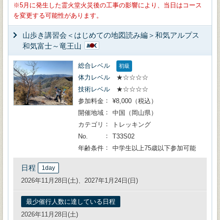
5月に発生した霊火堂火災後の工事の影響により、当日はコース
を変更する可能性があります。
山歩き講習会＜はじめての地図読み編＞和気アルプス
和気富士～竜王山
総合レベル
初級
体力レベル
★☆☆☆☆
技術レベル
★☆☆☆☆
参加料金
¥8,000（税込）
開催地域
中国（岡山県）
カテゴリ
トレッキング
No.
T33S02
年齢条件
中学生以上75歳以下参加可能
日程
1day
2026年11月28日(土)、2027年1月24日(日)
最少催行人数に達している日程
2026年11月28日(土)