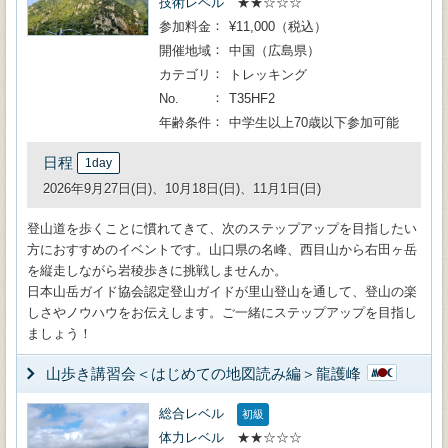
技術レベル
★★☆☆☆
参加料金
¥11,000（税込）
開催地域
中国（広島県）
カテゴリ
トレッキング
No.
T35HF2
年齢条件
中学生以上70歳以下参加可能
日程
1day
2026年9月27日(日)、10月18日(日)、11月1日(日)
登山道を歩くことに慣れてきて、次のステップアップを目指したい
方におすすめのイベントです。山口県の名峰、西目山から右田ヶ岳
を縦走しながら岩稜歩きに挑戦しませんか。
日本山岳ガイド協会認定登山ガイドが里山登山を通して、登山の楽
しさやノウハウをお伝えします。ご一緒にステップアップを目指し
ましょう！
山歩き講習会＜はじめての地図読み編＞龍護峰
総合レベル
初級
体力レベル
★★☆☆☆