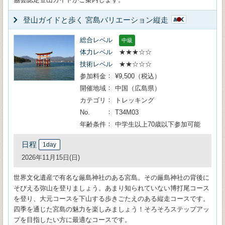
登山ガイドと歩く 宮島バリエーション縦走
総合レベル
中級
体力レベル
★★★☆☆
技術レベル
★★☆☆☆
参加料金
¥9,500（税込）
開催地域
中国（広島県）
カテゴリ
トレッキング
No.
T34M03
年齢条件
中学生以上70歳以下参加可能
日程
1day
2026年11月15日(日)
世界文化遺産で有名な厳島神社のある宮島。その厳島神社の背後に
そびえる弥山を登りましょう。あまり知られていない博打尾コース
を登り、大元コースを下山する歩きごたえのある縦走コースです。
四季を通じた宮島の魅力を楽しみましょう！そろそろステップアッ
プを目指したい方に最適なコースです。