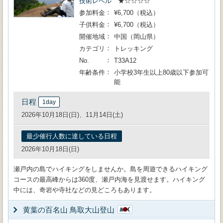
技術レベル
★☆☆☆☆
参加料金
¥6,700（税込）
子供料金
¥6,700（税込）
開催地域
中国（岡山県）
カテゴリ
トレッキング
No.
T33A12
年齢条件
小学校3年生以上80歳以下参加可
能
日程
1day
2026年10月18日(日)、11月14日(土)
最少催行人数に達している日程
2026年10月18日(日)
瀬戸内の島でハイキングをしませんか。島を周遊できるハイキング
コースの最高峰からは360度、瀬戸内海を見渡せます。ハイキング
中には、奇岩や寺社などの見どころもあります。
黄葉の百名山 鳥取大山登山