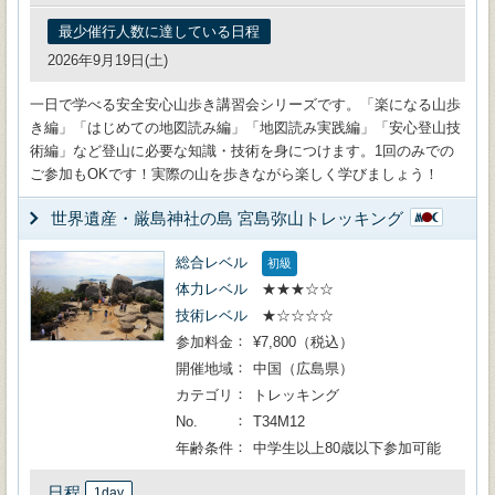
最少催行人数に達している日程
2026年9月19日(土)
一日で学べる安全安心山歩き講習会シリーズです。「楽になる山歩
き編」「はじめての地図読み編」「地図読み実践編」「安心登山技
術編」など登山に必要な知識・技術を身につけます。1回のみでの
ご参加もOKです！実際の山を歩きながら楽しく学びましょう！
世界遺産・厳島神社の島 宮島弥山トレッキング
総合レベル
初級
体力レベル
★★★☆☆
技術レベル
★☆☆☆☆
参加料金
¥7,800（税込）
開催地域
中国（広島県）
カテゴリ
トレッキング
No.
T34M12
年齢条件
中学生以上80歳以下参加可能
日程
1day