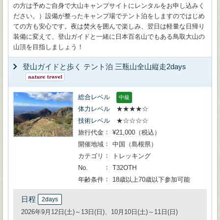
の方は予めご自身で大山キャンプサイトにレンタルをお申し込みく
ださい。）設備が整ったキャンプ場でテント泊をしますのではじめ
ての方も安心です。夜は焚火を囲んで楽しみ、翌日は軽量な日帰り
装備に変えて、登山ガイドと一緒に日本百名山でもある鳥取大山の
山頂を目指しましょう！
登山ガイドと歩く テント泊 三瓶山全山縦走2days
総合レベル
中級
体力レベル
★★★★☆
技術レベル
★☆☆☆☆
旅行代金
¥21,000（税込）
開催地域
中国（島根県）
カテゴリ
トレッキング
No.
T32OTH
年齢条件
18歳以上70歳以下参加可能
日程
2days
2026年9月12日(土)～13日(日)、10月10日(土)～11日(日)