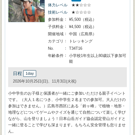
体力レベル
★★☆☆☆
技術レベル
★☆☆☆☆
参加料金
¥5,500（税込）
子供料金
¥4,500（税込）
開催地域
中国（広島県）
カテゴリ
トレッキング
No.
T34T16
年齢条件
小学校1年生以上80歳以下参加可
能
日程
1day
2026年10月25日(日)、11月3日(火祝)
小中学生のお子様と保護者が一緒にご参加いただける親子イベント
です。（大人１名につき、小中学生２名までの参加可。大人だけの
参加はできません。）広島市西区にある「鈴ヶ峰」で植物・地形・
地理などについてゲームやクイズを通じて自然について楽しく学び
ながら、山を登りましょう！日本山岳ガイド協会認定登山ガイドと
一緒に登ることで学びも深まります。もちろん安全管理も怠りませ
ん。