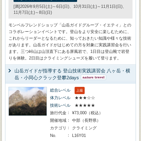
[満]2026年9月5日(土)～6日(日)、10月31日(土)～11月1日(日)、
11月7日(土)～8日(日)
モンベルフレンドショップ「山岳ガイドグループ・イエティ」との
コラボレーションイベントです。登山をより安全に楽しむために、
これからリーダーとなるために、知っておきたい知識や様々な技術
があります。山岳ガイドがはじめての方を対象に実践講習会を行い
ます。三つ峠山は山頂直下にある屏風岩で、1日目は登山靴で岩登
りを体験。2日目はクライミングシューズを履いて登ります。
山岳ガイドが指導する 登山技術実践講習会 八ヶ岳・横
岳・小同心クラック登攀2days
総合レベル
上級
体力レベル
★★★☆☆
技術レベル
★★★★★
旅行代金
¥73,000（税込）
開催地域
中部（長野県）
カテゴリ
クライミング
No.
L16Y01