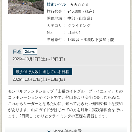
技術レベル
★★☆☆☆
旅行代金
¥46,000（税込）
開催地域
中部（山梨県）
カテゴリ
クライミング
No.
L15H04
年齢条件
18歳以上70歳以下参加可能
日程
2days
2026年10月17日(土)～18日(日)
最少催行人数に達している日程
2026年10月17日(土)～18日(日)
モンベルフレンドショップ「山岳ガイドグループ・イエティ」との
コラボレーションイベントです。登山をより安全に楽しむために、
これからリーダーとなるために、知っておきたい知識や様々な技術
があります。山岳ガイドがはじめての方を対象に実践講習会を行い
ます。2日間しっかりとクライミングの基礎を講習します。
次の6件を表示