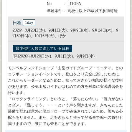
No.
L11GFA
年齢条件
高校生以上75歳以下参加可能
日程
1day
2026年8月20日(木)、9月1日(火)、9月9日(水)、9月24日(木)、9
月30日(水)、10月6日(火)、ほか
最少催行人数に達している日程
[満]2026年8月20日(木)、9月1日(火)、9月9日(水)
モンベルフレンドショップ「山岳ガイドグループ・イエティ」との
コラボレーションイベントです。登山をより安全に楽しむために、
これからリーダーとなるために、知っておきたい知識や様々な技術
があります。公認山岳ガイドがはじめての方を対象に実践講習会を
行います。
「ロッククライミング」というと、「落ちたら怖い」「腕力がない
とダメ」「難しそう」・・・という声を聞きますが、きちんとした
装備で登れば意外と簡単！ロープで確保されているため、落ちる心
配もありません。また、足をきちんと使って登る事で腕への負担も
減りますので、誰にでも登ることができます。