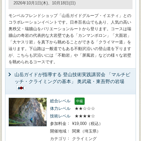
2026年10月1日(木)、10月18日(日)
モンベルフレンドショップ「山岳ガイドグループ・イエティ」との
コラボレーションイベントです。日本百名山でもあり、人気の高い
奥秩父・瑞牆山をバリエーションルートから登ります。コースは瑞
牆山の奇岩の代表的な大岩壁である「カンマンボロン」「大面岩」
「大ヤスリ岩」を真下から眺めることができる「クライマー道」を
辿ります。下山路は一般道でもある不動沢沿いの登山道を下ります
が、こちらも沢沿いには「不動岩」や「屏風岩」などの様々な岩壁
を眺められるコースです。
山岳ガイドが指導する 登山技術実践講習会 「マルチピ
ッチ・クライミングの基本」 奥武蔵・東吾野の岩場
総合レベル
中級
体力レベル
★★☆☆☆
技術レベル
★★★★☆
参加料金
¥19,000（税込）
開催地域
関東（埼玉県）
カテゴリ
クライミング