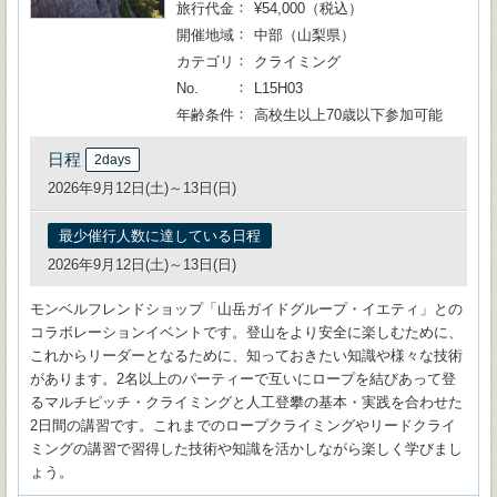
旅行代金
¥54,000（税込）
開催地域
中部（山梨県）
カテゴリ
クライミング
No.
L15H03
年齢条件
高校生以上70歳以下参加可能
日程
2days
2026年9月12日(土)～13日(日)
最少催行人数に達している日程
2026年9月12日(土)～13日(日)
モンベルフレンドショップ「山岳ガイドグループ・イエティ」との
コラボレーションイベントです。登山をより安全に楽しむために、
これからリーダーとなるために、知っておきたい知識や様々な技術
があります。2名以上のパーティーで互いにロープを結びあって登
るマルチピッチ・クライミングと人工登攀の基本・実践を合わせた
2日間の講習です。これまでのロープクライミングやリードクライ
ミングの講習で習得した技術や知識を活かしながら楽しく学びまし
ょう。