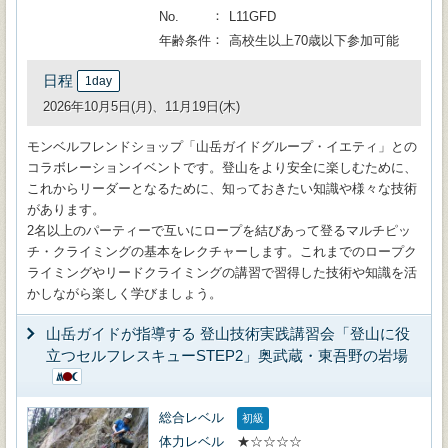
No.
L11GFD
年齢条件
高校生以上70歳以下参加可能
日程
1day
2026年10月5日(月)、11月19日(木)
モンベルフレンドショップ「山岳ガイドグループ・イエティ」との
コラボレーションイベントです。登山をより安全に楽しむために、
これからリーダーとなるために、知っておきたい知識や様々な技術
があります。
2名以上のパーティーで互いにロープを結びあって登るマルチピッ
チ・クライミングの基本をレクチャーします。これまでのロープク
ライミングやリードクライミングの講習で習得した技術や知識を活
かしながら楽しく学びましょう。
山岳ガイドが指導する 登山技術実践講習会「登山に役
立つセルフレスキューSTEP2」奥武蔵・東吾野の岩場
総合レベル
初級
体力レベル
★☆☆☆☆