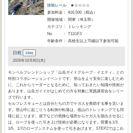
技術レベル
★☆☆☆☆
参加料金
¥16,500（税込）
開催地域
関東（埼玉県）
カテゴリ
トレッキング
No.
T11GF3
年齢条件
高校生以上70歳以下参加可能
日程
1day
2026年10月8日(木)
モンベルフレンドショップ「山岳ガイドグループ・イエティ」との
特別コラボレーションイベントです。登山をより安全に楽しむため
に、これからリーダーとなるために、知っておきたい知識や技術が
あります。山岳ガイドがはじめての方を対象に実践講習会をシリー
ズで行います。
セルフレスキューとは自分たちの力でケガ人を救助する事を言いま
す。登山中に起こりうる転倒や転落は、低山のトレッキングでも同
様に起こります。崖下などの危険な場所からケガ人を脱出させるに
は、ロープを使った引き上げ技術が必要になります。荷重を1/3、
1/5、1/7のロープシステムを使って引きあげます。STEP2ではこれ