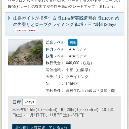
ワークはどちらも変わりませんが、リードする人やトップロープの
確保(ビレー）の復習で安全性を高めグレードアップしましょう。
山岳ガイドが指導する 登山技術実践講習会 登山のため
の岩登りとロープクライミング 御坂・三つ峠山2days
総合レベル
初級
体力レベル
★★☆☆☆
技術レベル
★★☆☆☆
旅行代金
¥46,000（税込）
開催地域
中部（山梨県）
カテゴリ
クライミング
No.
L15H02
年齢条件
高校生以上75歳以下参加可能
日程
2days
2026年9月5日(土)～6日(日)、9月26日(土)～27日(日)、10月31
日(土)～11月1日(日)、11月7日(土)～8日(日)
最少催行人数に達している日程