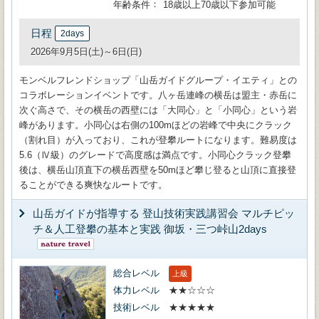
年齢条件
18歳以上70歳以下参加可能
日程
2days
2026年9月5日(土)～6日(日)
モンベルフレンドショップ「山岳ガイドグループ・イエティ」との
コラボレーションイベントです。八ヶ岳連峰の横岳は盟主・赤岳に
次ぐ高さで、その横岳の西壁には「大同心」と「小同心」という岩
峰があります。小同心は右側の100mほどの岩峰で中央にクラック
（割れ目）が入っており、これが登攀ルートになります。難易度は
5.6（Ⅳ級）のグレードで高度感は満点です。小同心クラック登攀
後は、横岳山頂直下の横岳西壁を50mほど攀じ登ると山頂に直接登
ることができる爽快なルートです。
山岳ガイドが指導する 登山技術実践講習会 マルチピッ
チ＆人工登攀の基本と実践 御坂・三つ峠山2days
総合レベル
上級
体力レベル
★★☆☆☆
技術レベル
★★★★★