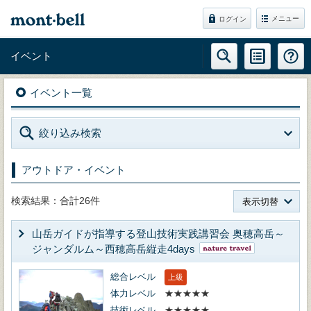
メニュー
ログイン
イベント
イベント一覧
絞り込み検索
アウトドア・イベント
検索結果：合計26件
表示切替
山岳ガイドが指導する登山技術実践講習会 奥穂高岳～
ジャンダルム～西穂高岳縦走4days
総合レベル
上級
体力レベル
★★★★★
技術レベル
★★★★★