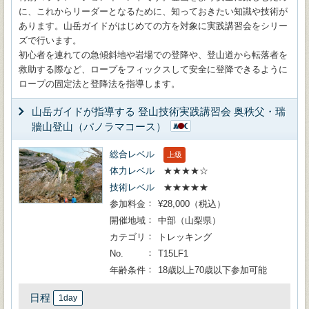
に、これからリーダーとなるために、知っておきたい知識や技術が
あります。山岳ガイドがはじめての方を対象に実践講習会をシリー
ズで行います。
初心者を連れての急傾斜地や岩場での登降や、登山道から転落者を
救助する際など、ロープをフィックスして安全に登降できるように
ロープの固定法と登降法を指導します。
山岳ガイドが指導する 登山技術実践講習会 奥秩父・瑞
牆山登山（パノラマコース）
総合レベル
上級
体力レベル
★★★★☆
技術レベル
★★★★★
参加料金
¥28,000（税込）
開催地域
中部（山梨県）
カテゴリ
トレッキング
No.
T15LF1
年齢条件
18歳以上70歳以下参加可能
日程
1day