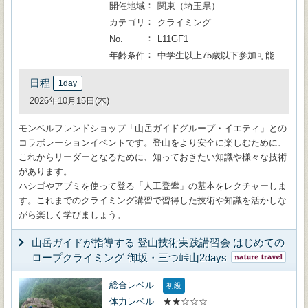
開催地域
関東（埼玉県）
カテゴリ
クライミング
No.
L11GF1
年齢条件
中学生以上75歳以下参加可能
日程
1day
2026年10月15日(木)
モンベルフレンドショップ「山岳ガイドグループ・イエティ」との
コラボレーションイベントです。登山をより安全に楽しむために、
これからリーダーとなるために、知っておきたい知識や様々な技術
があります。
ハシゴやアブミを使って登る「人工登攀」の基本をレクチャーしま
す。これまでのクライミング講習で習得した技術や知識を活かしな
がら楽しく学びましょう。
山岳ガイドが指導する 登山技術実践講習会 はじめての
ロープクライミング 御坂・三つ峠山2days
総合レベル
初級
体力レベル
★★☆☆☆