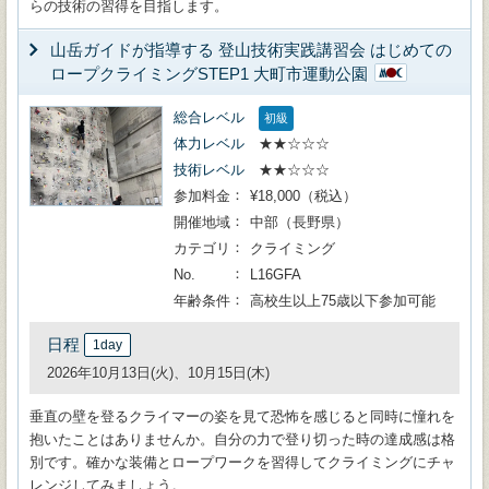
らの技術の習得を目指します。
山岳ガイドが指導する 登山技術実践講習会 はじめての
ロープクライミングSTEP1 大町市運動公園
総合レベル
初級
体力レベル
★★☆☆☆
技術レベル
★★☆☆☆
参加料金
¥18,000（税込）
開催地域
中部（長野県）
カテゴリ
クライミング
No.
L16GFA
年齢条件
高校生以上75歳以下参加可能
日程
1day
2026年10月13日(火)、10月15日(木)
垂直の壁を登るクライマーの姿を見て恐怖を感じると同時に憧れを
抱いたことはありませんか。自分の力で登り切った時の達成感は格
別です。確かな装備とロープワークを習得してクライミングにチャ
レンジしてみましょう。