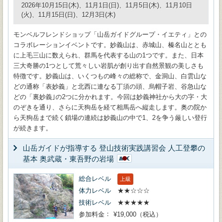
2026年10月15日(木)、11月1日(日)、11月5日(木)、11月10日
(火)、11月15日(日)、12月3日(木)
モンベルフレンドショップ「山岳ガイドグループ・イエティ」との
コラボレーションイベントです。妙義山は、赤城山、榛名山ととも
に上毛三山に数えられ、群馬を代表する山の1つです。また、日本
三大奇勝の1つとして荒々しい岩肌が創り出す自然景観の美しさも
特徴です。妙義山は、いくつもの峰々の総称で、金洞山、白雲山な
どの通称「表妙義」と北西に連なる丁須の頭、烏帽子岩、谷急山な
どの「裏妙義｣の2つに分かれます。今回は妙義神社から大の字・大
のぞきを通り、さらに天狗岳を経て相馬岳へ縦走します。奥の院か
ら天狗岳まで続く鎖場の連続は妙義山の中で1、2を争う厳しい登行
が続きます。
山岳ガイドが指導する 登山技術実践講習会 人工登攀の
基本 奥武蔵・東吾野の岩場
総合レベル
上級
体力レベル
★★☆☆☆
技術レベル
★★★★★
参加料金
¥19,000（税込）