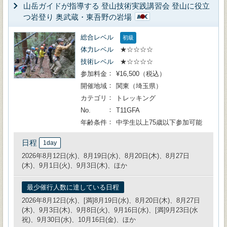
山岳ガイドが指導する 登山技術実践講習会 登山に役立
つ岩登り 奥武蔵・東吾野の岩場
総合レベル
初級
体力レベル
★☆☆☆☆
技術レベル
★☆☆☆☆
参加料金
¥16,500（税込）
開催地域
関東（埼玉県）
カテゴリ
トレッキング
No.
T11GFA
年齢条件
中学生以上75歳以下参加可能
日程
1day
2026年8月12日(水)、8月19日(水)、8月20日(木)、8月27日
(木)、9月1日(火)、9月3日(木)、ほか
最少催行人数に達している日程
2026年8月12日(水)、[満]8月19日(水)、8月20日(木)、8月27日
(木)、9月3日(木)、9月8日(火)、9月16日(水)、[満]9月23日(水
祝)、9月30日(水)、10月16日(金)、ほか