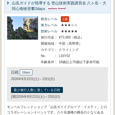
山岳ガイドが指導する 登山技術実践講習会 八ヶ岳・大
同心南稜登攀2days
総合レベル
上級
体力レベル
★★★☆☆
技術レベル
★★★★★
旅行代金
¥73,000（税込）
開催地域
中部（長野県）
カテゴリ
クライミング
No.
L16Y02
年齢条件
18歳以上70歳以下参加可能
日程
2days
2026年8月22日(土)～23日(日)
最少催行人数に達している日程
[満]2026年8月22日(土)～23日(日)
モンベルフレンドショップ「山岳ガイドグループ・イエティ」との
コラボレーションイベントです。八ケ岳連峰の横岳のとなりある