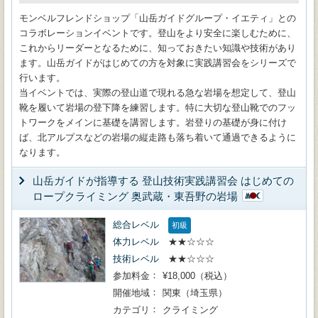
モンベルフレンドショップ「山岳ガイドグループ・イエティ」との
コラボレーションイベントです。登山をより安全に楽しむために、
これからリーダーとなるために、知っておきたい知識や技術があり
ます。山岳ガイドがはじめての方を対象に実践講習会をシリーズで
行います。
当イベントでは、実際の登山道で現れる急な岩場を想定して、登山
靴を履いて岩場の登下降を練習します。特に大切な登山靴でのフッ
トワークをメインに基礎を講習します。岩登りの基礎が身に付け
ば、北アルプスなどの岩場の縦走路も落ち着いて通過できるように
なります。
山岳ガイドが指導する 登山技術実践講習会 はじめての
ロープクライミング 奥武蔵・東吾野の岩場
総合レベル
初級
体力レベル
★★☆☆☆
技術レベル
★★☆☆☆
参加料金
¥18,000（税込）
開催地域
関東（埼玉県）
カテゴリ
クライミング