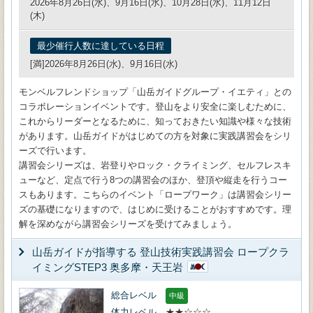
2026年8月26日(水)、9月16日(水)、10月28日(水)、11月12日
(木)
最少催行人数に達している日程
[満]2026年8月26日(水)、9月16日(水)
モンベルフレンドショップ「山岳ガイドグループ・イエティ」との
コラボレーションイベントです。登山をより安全に楽しむために、
これからリーダーとなるために、知っておきたい知識や様々な技術
があります。山岳ガイドがはじめての方を対象に実践講習会をシリ
ーズで行います。
講習会シリーズは、岩登りやロック・クライミング、セルフレスキ
ューなど、定点で行う8つの講習会のほか、登頂や縦走を行うコー
スもあります。こちらのイベント「ロープワーク」は講習会シリー
ズの基礎になりますので、はじめに受けることがおすすめです。理
解を深めながら講習会シリーズを受けてみましょう。
山岳ガイドが指導する 登山技術実践講習会 ロープクラ
イミングSTEP3 奥多摩・天王岩
総合レベル
中級
体力レベル
★★☆☆☆