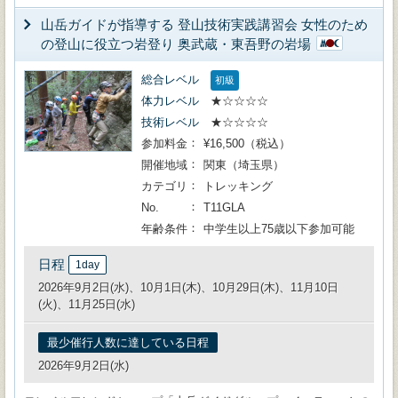
山岳ガイドが指導する 登山技術実践講習会 女性のため
の登山に役立つ岩登り 奥武蔵・東吾野の岩場
総合レベル
初級
体力レベル
★☆☆☆☆
技術レベル
★☆☆☆☆
参加料金
¥16,500（税込）
開催地域
関東（埼玉県）
カテゴリ
トレッキング
No.
T11GLA
年齢条件
中学生以上75歳以下参加可能
日程
1day
2026年9月2日(水)、10月1日(木)、10月29日(木)、11月10日
(火)、11月25日(水)
最少催行人数に達している日程
2026年9月2日(水)