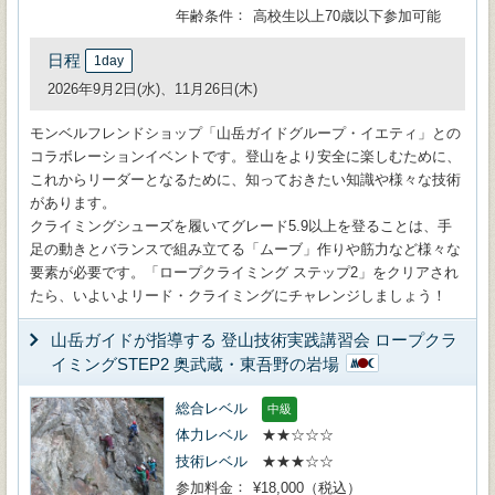
年齢条件
高校生以上70歳以下参加可能
日程
1day
2026年9月2日(水)、11月26日(木)
モンベルフレンドショップ「山岳ガイドグループ・イエティ」との
コラボレーションイベントです。登山をより安全に楽しむために、
これからリーダーとなるために、知っておきたい知識や様々な技術
があります。
クライミングシューズを履いてグレード5.9以上を登ることは、手
足の動きとバランスで組み立てる「ムーブ」作りや筋力など様々な
要素が必要です。「ロープクライミング ステップ2」をクリアされ
たら、いよいよリード・クライミングにチャレンジしましょう！
山岳ガイドが指導する 登山技術実践講習会 ロープクラ
イミングSTEP2 奥武蔵・東吾野の岩場
総合レベル
中級
体力レベル
★★☆☆☆
技術レベル
★★★☆☆
参加料金
¥18,000（税込）