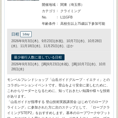
開催地域
関東（埼玉県）
カテゴリ
クライミング
No.
L11GFB
年齢条件
高校生以上75歳以下参加可能
日程
1day
2026年9月3日(木)、9月23日(水祝)、10月7日(水)、10月28日
(水)、11月18日(水)、11月25日(水)、ほか
最少催行人数に達している日程
2026年9月3日(木)、[満]9月23日(水祝)、[満]10月7日(水)、10月
28日(水)
モンベルフレンドショップ「山岳ガイドグループ・イエティ」との
コラボレーションイベントです。登山をより安全に楽しむために、
これからリーダーとなるために、知っておきたい知識や様々な技術
があります。
「山岳ガイドが指導する 登山技術実践講習会 はじめてのロープク
ライミング」に参加された方に次のステップとして、「ロープクラ
イミングSTEP2」をおすすめします。基本のロープワークやフット