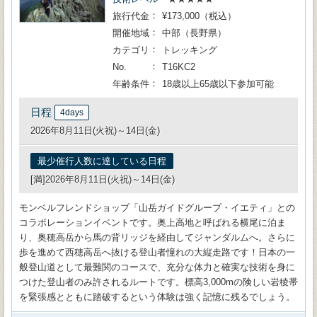
旅行代金
¥173,000（税込）
開催地域
中部（長野県）
カテゴリ
トレッキング
No.
T16KC2
年齢条件
18歳以上65歳以下参加可能
日程
4days
2026年8月11日(火祝)～14日(金)
最少催行人数に達している日程
[満]2026年8月11日(火祝)～14日(金)
モンベルフレンドショップ「山岳ガイドグループ・イエティ」との
コラボレーションイベントです。奥上高地と呼ばれる横尾に泊ま
り、奥穂高岳から馬の背リッジを経由してジャンダルムへ。さらに
歩を進めて西穂高岳へ抜ける登山者憧れの大縦走路です！日本の一
般登山道として最難関のコースで、充分な体力と確実な技術を身に
つけた登山者のみ許されるルートです。標高3,000mの険しい岩稜帯
を緊張感とともに踏破するという体験は強く記憶に残るでしょう。