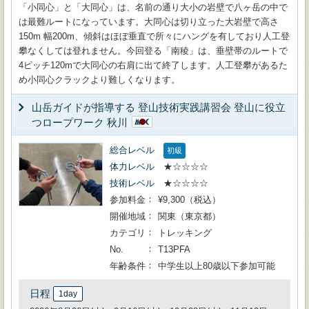
「小同心」と「大同心」は、名前の通り大小の岩壁で八ヶ岳の中で
は最難ルートになっています。大同心は切り立った大岩壁で高さ
150m 幅200m、傾斜はほぼ垂直で所々にハングを有しており人工登
攀なくしては登れません。今回登る「南稜」は、垂壁帯のルートで
4ピッチ120mで大同心の右肩に出て終了します。人工登攀があるた
め小同心クラックより難しくなります。
山岳ガイドが指導する 登山技術実践講習会 登山に役立
つロープワーク 秋川
総合レベル
初級
体力レベル
★☆☆☆☆
技術レベル
★☆☆☆☆
参加料金
¥9,300（税込）
開催地域
関東（東京都）
カテゴリ
トレッキング
No.
T13PFA
年齢条件
中学生以上80歳以下参加可能
日程
1day