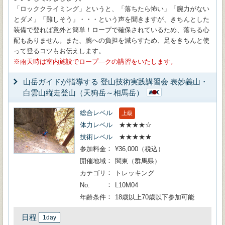
「ロッククライミング」というと、「落ちたら怖い」「腕力がない
とダメ」「難しそう」・・・という声を聞きますが、きちんとした
装備で登れば意外と簡単！ロープで確保されているため、落ちる心
配もありません。また、腕への負担を減らすため、足をきちんと使
って登るコツもお伝えします。
雨天時は室内施設でロープ―クの講習をいたします。
山岳ガイドが指導する 登山技術実践講習会 表妙義山・
白雲山縦走登山（天狗岳～相馬岳）
総合レベル
上級
体力レベル
★★★★☆
技術レベル
★★★★★
参加料金
¥36,000（税込）
開催地域
関東（群馬県）
カテゴリ
トレッキング
No.
L10M04
年齢条件
18歳以上70歳以下参加可能
日程
1day