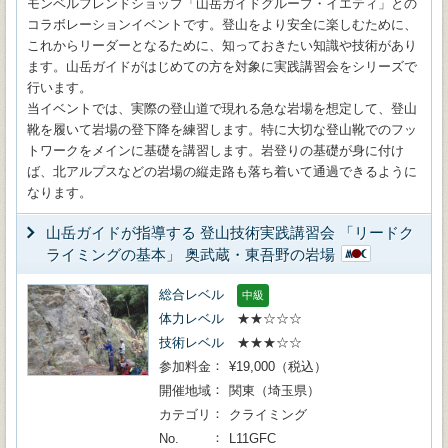
モンベルフレンドショップ「山岳ガイドグループ・イエティ」との
コラボレーションイベントです。登山をより安全に楽しむために、
これからリーダーとなるために、知っておきたい知識や技術があり
ます。山岳ガイドがはじめての方を対象に実践講習会をシリーズで
行います。
当イベントでは、実際の登山道で現れる急な岩場を想定して、登山
靴を履いて岩場の登下降を練習します。特に大切な登山靴でのフッ
トワークをメインに基礎を講習します。岩登りの基礎が身に付け
ば、北アルプスなどの岩場の縦走路も落ち着いて通過できるように
なります。
山岳ガイドが指導する 登山技術実践講習会 「リードク
ライミングの基本」 奥武蔵・東吾野の岩場
総合レベル
中級
体力レベル
★★☆☆☆
技術レベル
★★★☆☆
参加料金
¥19,000（税込）
開催地域
関東（埼玉県）
カテゴリ
クライミング
No.
L11GFC