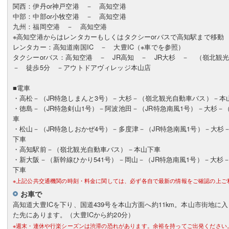
関西：伊丹or神戸空港 － 高知空港
中部：中部or小牧空港 － 高知空港
九州：福岡空港 － 高知空港
※高知空港からはレンタカーもしくはタクシーorバスで高知駅まで移動
レンタカー：高知道南国IC － 大豊IC（※車でを参照）
タクシーorバス：高知空港 － JR高知 － JR大杉 － （嶺北
－ 徒歩5分 －アウトドアヴィレッジ本山店
■電車
・高松－（JR特急しまんと3号）－大杉－（嶺北観光自動車バス）－本
・徳島－（JR特急剣山1号）－阿波池田－（JR特急南風1号）－大杉
車
・松山－（JR特急しおかぜ4号）－多度津－（JR特急南風1号）－大
下車
・高知駅前－（嶺北観光自動車バス）－本山下車
・新大阪－（新幹線ひかり541号）－岡山－（JR特急南風1号）－大杉
下車
※上記公共交通機関の時刻・料金に関しては、必ず各自で最新の情報をご確認の上ご
お車で
高知道大豊ICを下り、国道439号を本山方面へ約11km。本山市街地に
た先にあります。（大豊ICから約20分）
※週末・連休や行楽シーズンは渋滞の恐れがあります。余裕を持ってご出発ください