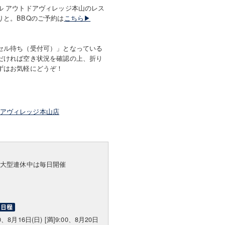
ル アウトドアヴィレッジ本山のレス
りと。BBQのご予約は
こちら▶
セル待ち（受付可）」となっている
だければ空き状況を確認の上、折り
ずはお気軽にどうぞ！
）
ドアヴィレッジ本山店
※大型連休中は毎日開催
00、8月16日(日) [満]9:00、8月20日