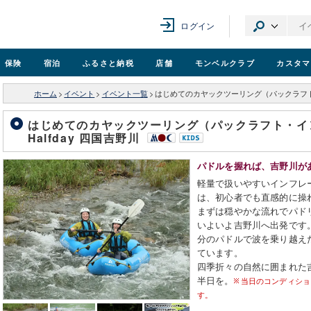
ログイン
保険
宿泊
ふるさと納税
店舗
モンベル
クラブ
カスタマ
ホーム
>
イベント
>
イベント一覧
>
はじめてのカヤックツーリング（パックラフト・
はじめてのカヤックツーリング（パックラフト・イ
Halfday 四国吉野川
パドルを握れば、吉野川が
軽量で扱いやすいインフレ
は、初心者でも直感的に操
まずは穏やかな流れでパド
いよいよ吉野川へ出発です
分のパドルで波を乗り越え
ています。
四季折々の自然に囲まれた
半日を。
当日のコンディショ
す。