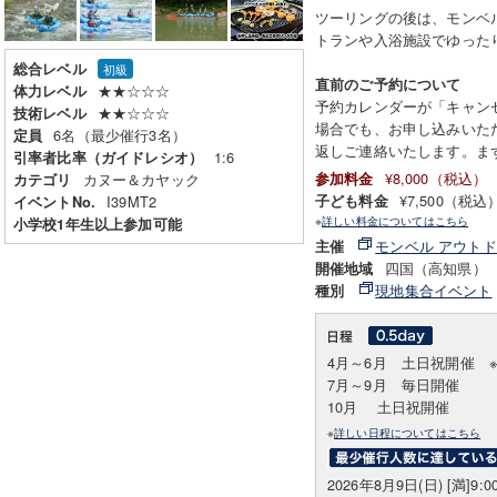
ツーリングの後は、モンベ
トランや入浴施設でゆった
総合レベル
初級
直前のご予約について
★★☆☆☆
体力レベル
予約カレンダーが「キャン
★★☆☆☆
技術レベル
場合でも、お申し込みいた
6名（最少催行3名）
定員
返しご連絡いたします。ま
1:6
引率者比率（ガイドレシオ）
¥8,000（税込）
カヌー＆カヤック
参加料金
カテゴリ
¥7,500（税込
I39MT2
子ども料金
イベントNo.
※
詳しい料金についてはこちら
小学校1年生以上参加可能
モンベル アウト
主催
四国（高知県）
開催地域
現地集合イベント
種別
4月～6月 土日祝開催 
7月～9月 毎日開催
10月 土日祝開催
※
詳しい日程についてはこちら
2026年8月9日(日) [満]9: