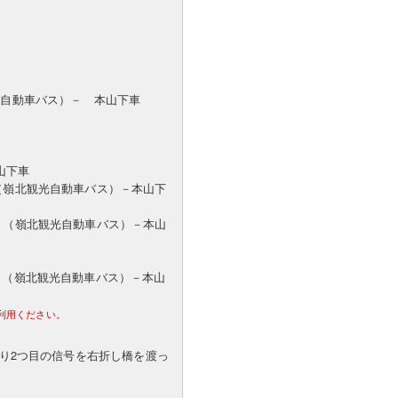
観光自動車バス）－ 本山下車
山下車
－（嶺北観光自動車バス）－本山下
杉－（嶺北観光自動車バス）－本山
－（嶺北観光自動車バス）－本山
利用ください。
入り2つ目の信号を右折し橋を渡っ
。