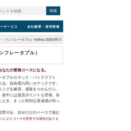
検索
ーサービス
会社概要
・採用情報
インフレータブル）Halfday 四国吉野川
ンフレータブル）
あなたの冒険コースになる。
ータブルカヤック・パックラフト
れる、自由度の高いカヤックです。
リングを練習。感覚をつかんだら、
。途中には急流ポイントも登場。自
たとき、きっと特別な達成感が待っ
吉野川を、自分だけのペースで進む
ンによりコースを変更する場合がありま