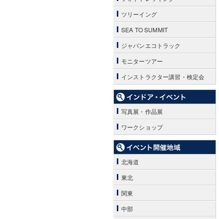
ツリーイング
SEA TO SUMMIT
ジャパンエコトラック
モニターツアー
インストラクター講習・検定会
写真展・作品展
ワークショップ
北海道
東北
関東
中部