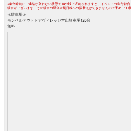
※集合時刻にご連絡が取れない状態で10分以上遅刻されますと、イベントの進行都
場合がございます。その場合の返金や別日程への振替えはできませんので予めご了
≪駐車場≫
モンベルアウトドアヴィレッジ本山駐車場120台
無料