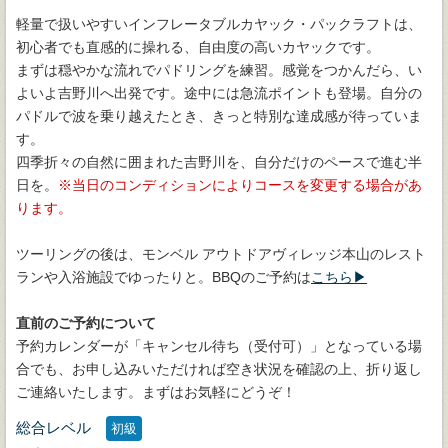
軽量で扱いやすいインフレータブルカヤック・パックラフトは、
初心者でも直感的に操れる、自由度の高いカヤックです。
まずは穏やかな流れでパドリングを練習。感覚をつかんだら、い
よいよ吉野川へ出発です。途中には急流ポイントも登場。自分の
パドルで波を乗り越えたとき、きっと特別な達成感が待っていま
す。
四季折々の自然に囲まれた吉野川を、自分だけのペースで進む半
日を。
当日のコンディションによりコースを変更する場合があ
ります。
ツーリングの後は、モンベル アウトドアヴィレッジ本山のレスト
ランや入浴施設でゆったりと。BBQのご予約は
こちら▶
直前のご予約について
予約カレンダーが「キャンセル待ち（受付可）」となっている場
合でも、お申し込みいただければ空き状況を確認の上、折り返し
ご連絡いたします。まずはお気軽にどうぞ！
総合レベル
初級