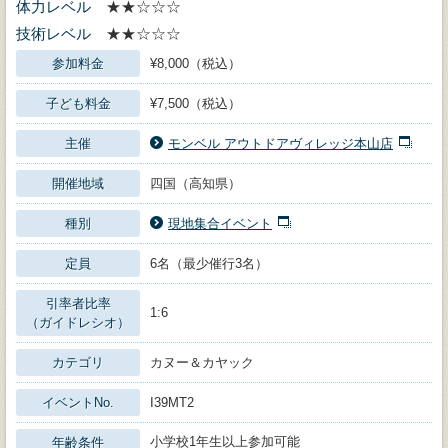
体力レベル
★★☆☆☆
技術レベル
★★☆☆☆
参加料金
¥8,000（税込）
子ども料金
¥7,500（税込）
主催
モンベル アウトドアヴィレッジ本山店
開催地域
四国（高知県）
種別
現地集合イベント
定員
6名（最少催行3名）
引率者比率
1:6
（ガイドレシオ）
カテゴリ
カヌー＆カヤック
イベントNo.
I39MT2
小学校1年生以上参加可能
年齢条件