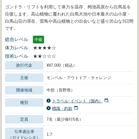
ゴンドラ・リフトを利用して体力を温存、栂池高原から白馬岳を
往復します。高山植物に覆われた白馬大池や日本最大の山小屋・
白馬山荘の滞在、雷鳥や高山植物との出会いなど盛り沢山な3日間
です。
総合レベル
中級
体力レベル
★★★★☆
技術レベル
★★☆☆☆
旅行代金
¥87,000（税込）
主催
モンベル・アウトドア・チャレンジ
開催地域
中部（長野県）
トラベル･イベント（国内）
種別
標識・約款
定員
7名（最少催行5名）
引率者比率
1:7
（ガイドレシオ）