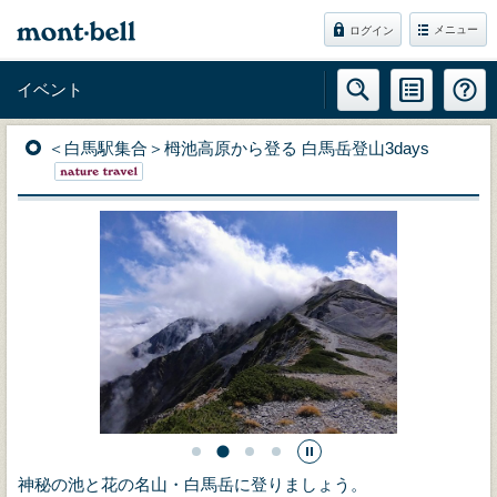
メニュー
ログイン
イベント
＜白馬駅集合＞栂池高原から登る 白馬岳登山3days
神秘の池と花の名山・白馬岳に登りましょう。